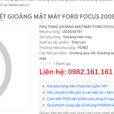
n tại Sedanviet.vn.
IẾT GIOĂNG MẶT MÁY FORD FOCUS 200
PHỤ TÙNG GIOĂNG MẶT MÁY FORD FOCUS
Mã phụ tùng:
UD2G51781
Tên phụ tùng:
Gioăng mặt máy
Xuất xứ sản phẩm:
Thái Lan
Thương hiệu phụ tùng:
FORD
Các tên gọi khác:
Gioăng quy lát, Gioăng qu
máy
⭐⭐⭐⭐⭐
1 Đánh giá
Liên hệ:
0982.161.161
Giá phụ tùng trên chưa bao gồm VAT
Vận chuyển miễn phí ra các bến xe < 5km v
Cam kết 100% sản phẩm phụ tùng rõ ngu
Quý khách cung cấp số khung/VIN/hình ản
Sedan Việt khuyên bạn dùng phụ tùng nhập k