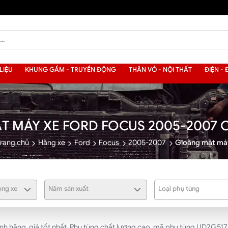
LIỆU
KHUNG GẦM - TRUYỀN ĐỘNG
THÂN VỎ - NỘI THẤT
ĐIỆN - 
T MÁY XE FORD FOCUS 2005-2007 
Trang chủ
Hãng xe
Ford
Focus
2005-2007
Gioăng mặt má
ng xe
Năm sản xuất
Loại phụ tùng
 hãng, giá tốt nhất. Phụ tùng chất lượng cao, mã phụ tùng UD2G517