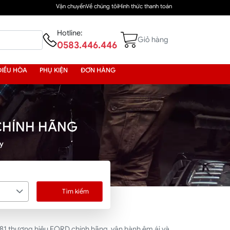
Vận chuyển
Về chúng tôi
Hình thức thanh toán
Hotline:
Giỏ hàng
0583.446.446
ĐIỀU HÒA
PHỤ KIỆN
ĐƠN HÀNG
CHÍNH HÃNG
y
Tìm kiếm
81 thương hiệu FORD chính hãng, vận hành êm ái và