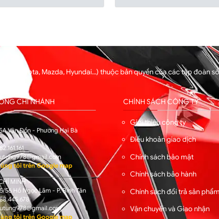
ng xe (Toyota, Mazda, Hyundai...) thuộc bản quyền của các tập đoàn 
hẩm.
HỐNG CHI NHÁNH
CHÍNH SÁCH CÔNG TY
I
Giới thiệu công ty
5A Vân Đồn - Phường Hai Bà
Điều khoản giao dịch
82.161.161
Chính sách bảo mật
utung978@gmail.com
úng tôi trên Google map
Chính sách bảo hành
CHÍ MINH
/56 Hồ Ngọc Lãm - P. Bình Tân
Chính sách đổi trả sản phẩ
88.445.678
Vận chuyển và Giao nhận
utung978@gmail.com
úng tôi trên Google map