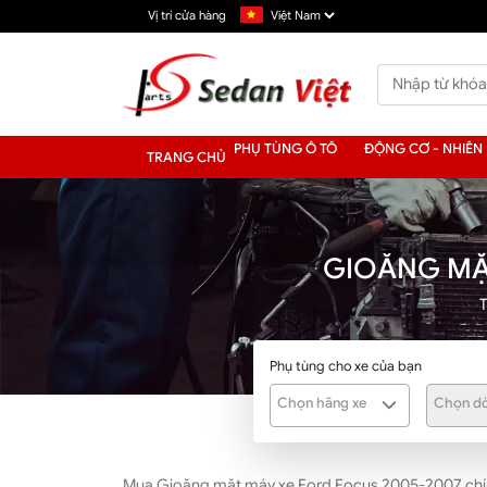
Vị trí cửa hàng
PHỤ TÙNG Ô TÔ
ĐỘNG CƠ - NHIÊN 
TRANG CHỦ
GIOĂNG MẶ
Phụ tùng cho xe của bạn
Chọn hãng xe
Chọn dò
Mua Gioăng mặt máy xe Ford Focus 2005-2007 chính