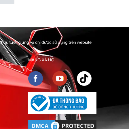
sở hữu tương ứng và chỉ được sử dụng trên website
MẠNG XÃ HỘI
m