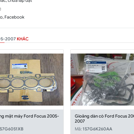
mác, chưa lắp đặt
c
alo, Facebook
5-2007
KHÁC
ng mặt máy Ford Focus 2005-
Gioăng dàn cò Ford Focus 20
2007
S7G6051XB
Mã:
1S7G6K260AA