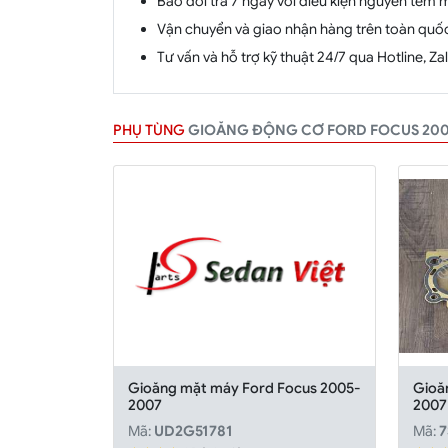
Bao đổi trả 7 ngày với điều kiện nguyên tem 
Vận chuyển và giao nhận hàng trên toàn quố
Tư vấn và hỗ trợ kỹ thuật 24/7 qua Hotline, Z
PHỤ TÙNG
GIOĂNG ĐỘNG CƠ FORD FOCUS 200
Gioăng mặt máy Ford Focus 2005-
Gioă
2007
2007
Mã:
UD2G51781
Mã:
7