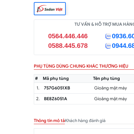
TƯ VẤN & HỖ TRỢ MUA HÀN
0564.446.446
0936.6
0588.445.678
0944.6
PHỤ TÙNG DÙNG CHUNG KHÁC THƯƠNG HIỆU
#
Mã phụ tùng
Tên phụ tùng
1.
7S7G6051XB
Gioăng mặt máy
2.
BE8Z6051A
Gioăng mặt máy
Khách hàng đánh giá
Thông tin mô tả