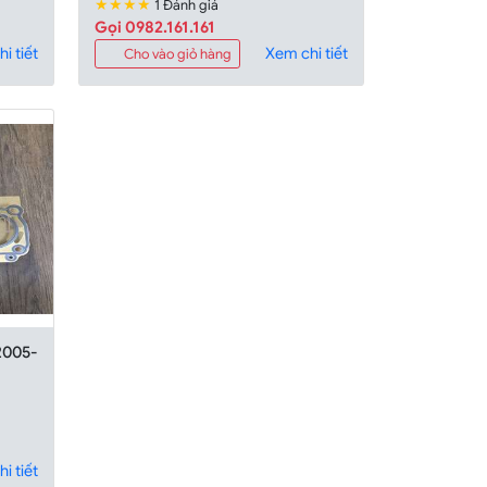
★★★★
1 Đánh giá
Gọi 0982.161.161
i tiết
Xem chi tiết
Cho vào giỏ hàng
2005-
i tiết