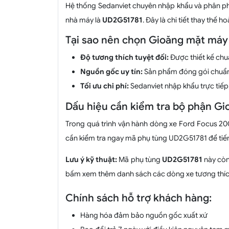
Hệ thống Sedanviet chuyên nhập khẩu và phân 
nhà máy là
UD2G51781
. Đây là chi tiết thay th
Tại sao nên chọn Gioăng mặt máy
Độ tương thích tuyệt đối:
Được thiết kế chu
Nguồn gốc uy tín:
Sản phẩm đóng gói chuẩ
Tối ưu chi phí:
Sedanviet nhập khẩu trực tiếp
Dấu hiệu cần kiểm tra bộ phận G
Trong quá trình vận hành dòng xe Ford Focus 200
cần kiểm tra ngay mã phụ tùng UD2G51781 để tiến
Lưu ý kỹ thuật:
Mã phụ tùng
UD2G51781
này còn
bấm xem thêm danh sách các dòng xe tương thíc
Chính sách hỗ trợ khách hàng:
Hàng hóa đảm bảo nguồn gốc xuất xứ