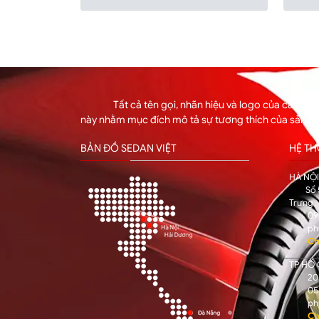
Tất cả tên gọi, nhãn hiệu và logo của các hã
này nhằm mục đích mô tả sự tương thích của sản p
BẢN ĐỒ SEDAN VIỆT
HỆ T
HÀ NỘ
Số 
Trưng
09
ph
Ch
TP HỒ 
205
05
ph
Ch