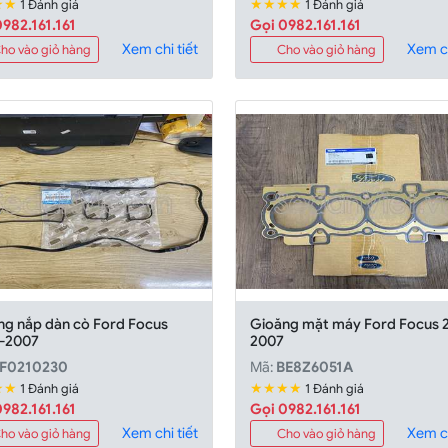
★★
★★★★
1 Đánh giá
1 Đánh giá
982.161.161
Gọi 0982.161.161
Xem chi tiết
Xem ch
ho vào giỏ hàng
Cho vào giỏ hàng
ng nắp dàn cò Ford Focus
Gioăng mặt máy Ford Focus 
-2007
2007
F0210230
Mã:
BE8Z6051A
★★
★★★★
1 Đánh giá
1 Đánh giá
982.161.161
Gọi 0982.161.161
Xem chi tiết
Xem ch
ho vào giỏ hàng
Cho vào giỏ hàng