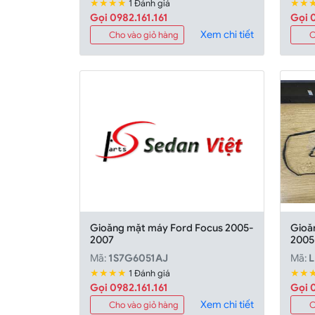
★★★★
★★
1 Đánh giá
Gọi 0982.161.161
Gọi 0
Xem chi tiết
Cho vào giỏ hàng
C
Gioăng mặt máy Ford Focus 2005-
Gioă
2007
2005
Mã:
1S7G6051AJ
Mã:
L
★★★★
★★
1 Đánh giá
Gọi 0982.161.161
Gọi 0
Xem chi tiết
Cho vào giỏ hàng
C