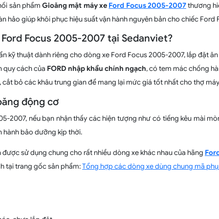
phối sản phẩm
Gioăng mặt máy xe
Ford Focus 2005-2007
thương h
ế hoàn hảo giúp khôi phục hiệu suất vận hành nguyên bản cho chiếc For
 Ford Focus 2005-2007 tại Sedanviet?
ẩn kỹ thuật dành riêng cho dòng xe Ford Focus 2005-2007, lắp đặt ăn 
n quy cách của
FORD nhập khẩu chính ngạch
, có tem mác chống hà
, cắt bỏ các khâu trung gian để mang lại mức giá tốt nhất cho thợ máy
ioăng động cơ
5-2007, nếu bạn nhận thấy các hiện tượng như có tiếng kêu mài mòn, 
 hành bảo dưỡng kịp thời.
 được sử dụng chung cho rất nhiều dòng xe khác nhau của hãng
For
h tại trang gốc sản phẩm:
Tổng hợp các dòng xe dùng chung mã phụ