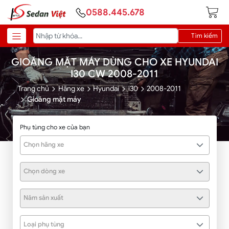
0588.445.678
Tìm kiếm
GIOĂNG MẶT MÁY DÙNG CHO XE HYUNDAI
I30 CW 2008-2011
Trang chủ
Hãng xe
Hyundai
i30
2008-2011
Gioăng mặt máy
Phụ tùng cho xe của bạn
Chọn hãng xe
Chọn dòng xe
Năm sản xuất
Loại phụ tùng