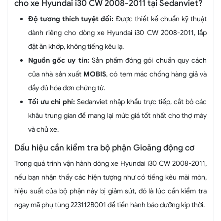
cho xe Hyundai i30 CW 2008-2011 tại Sedanviet?
Độ tương thích tuyệt đối:
Được thiết kế chuẩn kỹ thuật
dành riêng cho dòng xe Hyundai i30 CW 2008-2011, lắp
đặt ăn khớp, không tiếng kêu lạ.
Nguồn gốc uy tín:
Sản phẩm đóng gói chuẩn quy cách
của nhà sản xuất
MOBIS
, có tem mác chống hàng giả và
đầy đủ hóa đơn chứng từ.
Tối ưu chi phí:
Sedanviet nhập khẩu trực tiếp, cắt bỏ các
khâu trung gian để mang lại mức giá tốt nhất cho thợ máy
và chủ xe.
Dấu hiệu cần kiểm tra bộ phận Gioăng động cơ
Trong quá trình vận hành dòng xe Hyundai i30 CW 2008-2011,
nếu bạn nhận thấy các hiện tượng như có tiếng kêu mài mòn,
hiệu suất của bộ phận này bị giảm sút, đó là lúc cần kiểm tra
ngay mã phụ tùng 223112B001 để tiến hành bảo dưỡng kịp thời.