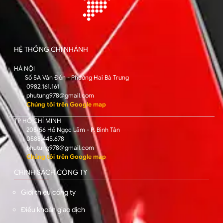
HỆ THỐNG CHI NHÁNH
HÀ NỘI
Số 5A Vân Đồn - Phường Hai Bà Trưng
0982.161.161
phutung978@gmail.com
Chúng tôi trên Google map
TP HỒ CHÍ MINH
205/56 Hồ Ngọc Lãm - P. Bình Tân
0588.445.678
phutung978@gmail.com
Chúng tôi trên Google map
CHÍNH SÁCH CÔNG TY
Giới thiệu công ty
Điều khoản giao dịch