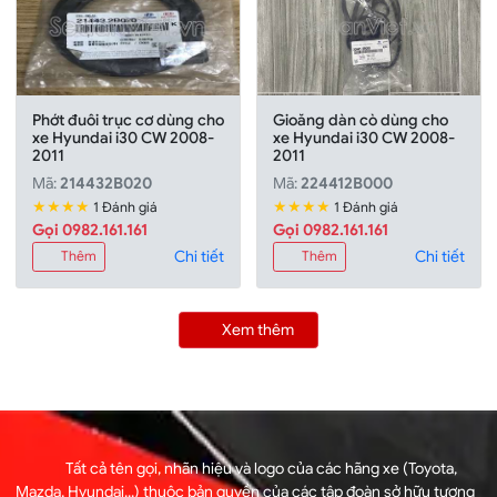
Phớt đuôi trục cơ dùng cho
Gioăng dàn cò dùng cho
xe Hyundai i30 CW 2008-
xe Hyundai i30 CW 2008-
2011
2011
Mã:
214432B020
Mã:
224412B000
★★★★
★★★★
1 Đánh giá
1 Đánh giá
Gọi 0982.161.161
Gọi 0982.161.161
Chi tiết
Chi tiết
Thêm
Thêm
Xem thêm
Tất cả tên gọi, nhãn hiệu và logo của các hãng xe (Toyota,
Mazda, Hyundai...) thuộc bản quyền của các tập đoàn sở hữu tương