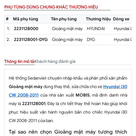
PHỤ TÙNG DÙNG CHUNG KHÁC THƯƠNG HIỆU
#
Mã phụ tùng
Tên phụ tùng
Thương hiệu
Dòng xe
1.
223112B000
Gioăng mặt máy
HYUNDAI
Hyundai i3
2.
223112B001-DYG
Gioăng mặt máy
DYG
Hyundai i3
Khách hàng đánh giá
Thông tin mô tả
Hệ thống Sedanviet chuyên nhập khẩu và phân phối sản phẩm
Gioăng mặt máy
dùng thay thế, sửa chữa cho xe
Hyundai i30
CW 2008-2011
của nhà sản xuất
MOBIS
, mã định danh nhà
máy là
223112B001
. Đây là chi tiết thay thế hoàn hảo giúp khôi
phục hiệu suất vận hành nguyên bản cho chiếc Hyundai i30
CW 2008-2011 của bạn.
Tại sao nên chọn Gioăng mặt máy tương thích