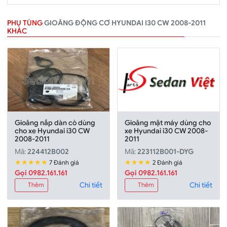
PHỤ TÙNG
GIOĂNG ĐỘNG CƠ HYUNDAI I30 CW 2008-2011
KHÁC
Gioăng nắp dàn cò dùng
Gioăng mặt máy dùng cho
cho xe Hyundai i30 CW
xe Hyundai i30 CW 2008-
2008-2011
2011
Mã:
224412B002
Mã:
223112B001-DYG
★★★★★
★★★★
7 Đánh giá
2 Đánh giá
Gọi 0982.161.161
Gọi 0982.161.161
Chi tiết
Chi tiết
Thêm
Thêm