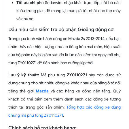
Tối ưu chi phí:
Sedanviet nhập khẩu trực tiếp, cắt bỏ các
khâu trung gian để mang lại mức giá tốt nhất cho thợ máy
và chủ xe.
Dấu hiệu cần kiểm tra bộ phận Gioăng động cơ
Trong quá trình vận hành dòng xe Mazda 2s 2013-2014, nếu bạn
nhận thấy các hiện tượng như có tiếng kêu mài mòn, hiệu suất
của bộ phận này bị giảm sút, đó là lúc cần kiểm tra ngay mã phụ
tùng ZY0110271 để tiến hành bảo dưỡng kịp thời.
Lưu ý kỹ thuật:
Mã phụ tùng
ZY0110271
này còn được sử
dụng chung cho rất nhiều dòng xe khác nhau của hãng ô tô nổi
tiếng thế giới
Mazda
và các hãng xe đồng nền tảng. Quý
khách có thể bấm xem thêm danh sách các dòng xe tương
thích tại trang gốc sản phẩm:
Tổng hợp các dòng xe dùng
chung mã phụ tùng ZY0110271
.
Chính sách hỗ trợ khách hàng: