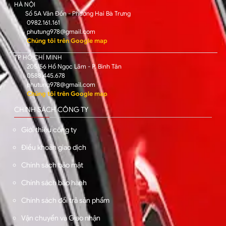
HÀ NỘI
Số 5A Vân Đồn - Phường Hai Bà Trưng
0982.161.161
phutung978@gmail.com
Chúng tôi trên Google map
TP HỒ CHÍ MINH
205/56 Hồ Ngọc Lãm - P. Bình Tân
0588.445.678
phutung978@gmail.com
Chúng tôi trên Google map
CHÍNH SÁCH CÔNG TY
Giới thiệu công ty
Điều khoản giao dịch
Chính sách bảo mật
Chính sách bảo hành
Chính sách đổi trả sản phẩm
Vận chuyển và Giao nhận