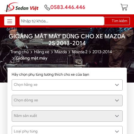
0583.446.446
Tìm kiếm
GIOĂNG MẶT MÁY DÙNG CHO XE MAZDA
2S 2013-2014
Trang chủ
Hãng xe
Mazda
Mazda 2
2013-2014
Gioăng mặt máy
Hãy chọn phụ tùng tương thích cho xe của bạn
Chọn hãng xe
Chọn dòng xe
Năm sản xuất
Loại phụ tùng