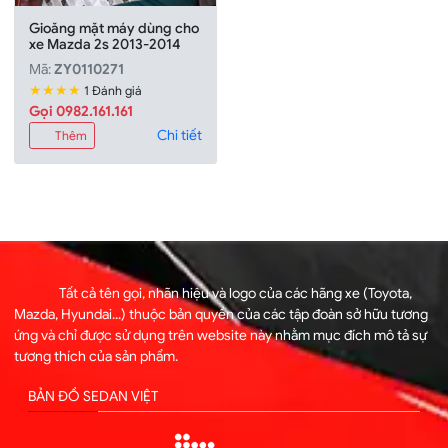
Gioăng mặt máy dùng cho
xe Mazda 2s 2013-2014
Mã:
ZY0110271
★★★★
1 Đánh giá
Gọi 0982.161.161
Chi tiết
Thêm
Tất cả tên gọi, nhãn hiệu và logo của các hãng xe (Toyota,
Mazda, Hyundai...) thuộc bản quyền của các tập đoàn sở hữu tương
ứng và chỉ được sử dụng trên website này nhằm mục đích mô tả sự
tương thích của sản phẩm.
BẢN ĐỒ SEDAN VIỆT