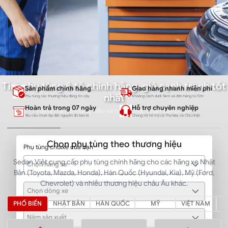
Tìm phụ tùng ô tô chính hãng, giá cạnh tranh tốt
Sản phẩm chính hãng
Giao hàng nhanh miễn phí
nhất
Phụ tùng các thương hiệu đáng tin cậy
Khoảng cách dưới 5km và đơn hàng từ 10tr
Hoàn trả trong 07 ngày
Hỗ trợ chuyên nghiệp
Hàng trăm thương hiệu và hàng chục ngàn sản phẩm
Yêu cầu chưa lắp đặt nguyên đủ bao bì
Chúng tôi hỗ trợ cả Thứ bảy và Chủ nhật
Chọn phụ tùng theo thương hiệu
Phụ tùng cho xe của bạn
Sedan Việt cung cấp phụ tùng chính hãng cho các hãng xe Nhật
Chọn hãng xe
Bản (Toyota, Mazda, Honda), Hàn Quốc (Hyundai, Kia), Mỹ (Ford,
Chevrolet) và nhiều thương hiệu châu Âu khác.
Chọn dòng xe
PHỔ BIẾN
NHẬT BẢN
HÀN QUỐC
MỸ
VIỆT NAM
Năm sản xuất