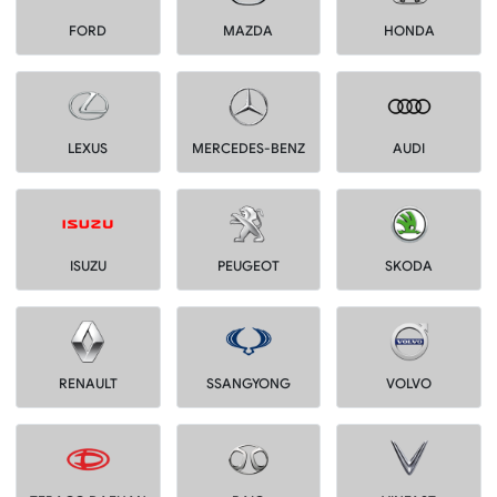
FORD
MAZDA
HONDA
LEXUS
MERCEDES-BENZ
AUDI
ISUZU
PEUGEOT
SKODA
RENAULT
SSANGYONG
VOLVO