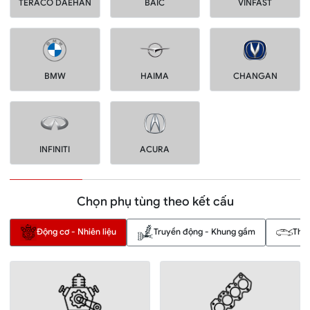
TERACO DAEHAN
BAIC
VINFAST
BMW
HAIMA
CHANGAN
INFINITI
ACURA
Chọn phụ tùng theo kết cấu
Động cơ - Nhiên liệu
Truyền động - Khung gầm
Thân