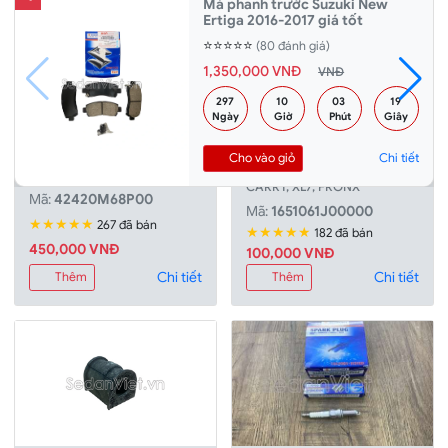
Má phanh trước Suzuki New
Ertiga 2016-2017 giá tốt
⭐⭐⭐⭐⭐
(80 đánh giá)
1,350,000 VNĐ
VNĐ
297 
10 
03 
18 
Ngày
Giờ
Phút
Giây
Rotuyn cân bằng trước xe
Lọc dầu động cơ xe
SWIFT,
Cho vào giỏ
Chi tiết
SWIFT, ERTIGA, XL7
ERTIGA, APV, VITARA, SUPER
CARRY, XL7, FRONX
Mã:
42420M68P00
Mã:
1651061J00000
★★★★★
267 đã bán
★★★★★
182 đã bán
450,000 VNÐ
100,000 VNÐ
Chi tiết
Chi tiết
Thêm
Thêm