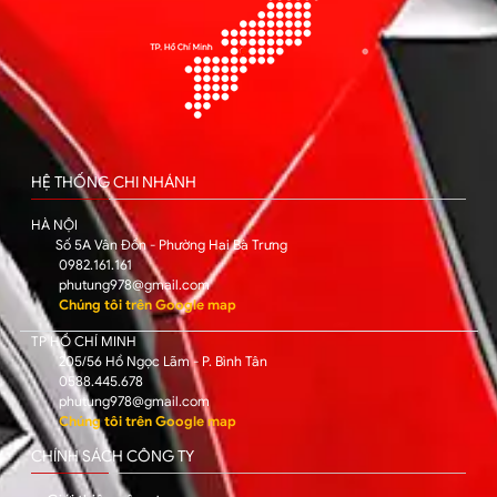
HỆ THỐNG CHI NHÁNH
HÀ NỘI
Số 5A Vân Đồn - Phường Hai Bà Trưng
0982.161.161
phutung978@gmail.com
Chúng tôi trên Google map
TP HỒ CHÍ MINH
205/56 Hồ Ngọc Lãm - P. Bình Tân
0588.445.678
phutung978@gmail.com
Chúng tôi trên Google map
CHÍNH SÁCH CÔNG TY