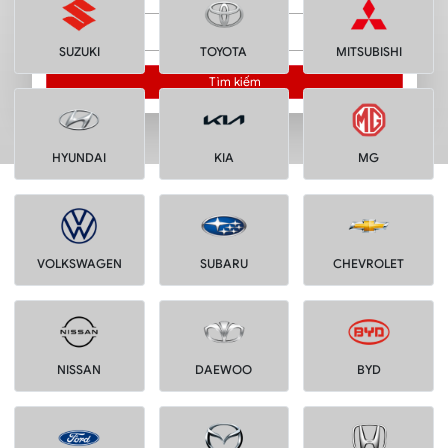
Loại phụ tùng
SUZUKI
TOYOTA
MITSUBISHI
Tìm kiếm
HYUNDAI
KIA
MG
VOLKSWAGEN
SUBARU
CHEVROLET
NISSAN
DAEWOO
BYD