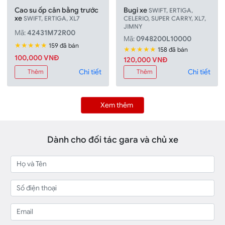
Cao su ốp cân bằng trước
Bugi xe
SWIFT, ERTIGA,
xe
SWIFT, ERTIGA, XL7
CELERIO, SUPER CARRY, XL7,
JIMNY
Mã:
42431M72R00
Mã:
0948200L10000
★★★★★
159 đã bán
★★★★★
158 đã bán
100,000 VNÐ
120,000 VNÐ
Chi tiết
Chi tiết
Thêm
Thêm
Xem thêm
Dành cho đối tác gara và chủ xe