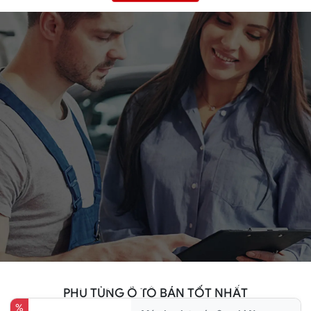
Phụ tùng đang có ưu đãi hấp dẫn
PHỤ TÙNG Ô TÔ BÁN TỐT NHẤT
%