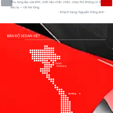
Phụ tùng lắp vừa khít, chất liệu chắc chắn, chạy thử không có tiếng
kêu lạ — rất hài lòng.
- Khách hàng: Nguyễn Hồng Anh -
BẢN ĐỒ SEDAN VIỆT