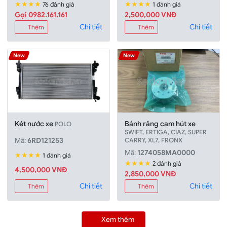
★★★★
★★★★
76 đánh giá
1 đánh giá
Gọi 0982.161.161
2,500,000 VNÐ
Chi tiết
Chi tiết
Thêm
Thêm
New
New
Két nước xe
Bánh răng cam hút xe
POLO
SWIFT, ERTIGA, CIAZ, SUPER
Mã:
6RD121253
CARRY, XL7, FRONX
Mã:
1274058MA0000
★★★★
1 đánh giá
★★★★
2 đánh giá
4,500,000 VNÐ
2,850,000 VNÐ
Chi tiết
Chi tiết
Thêm
Thêm
Xem thêm