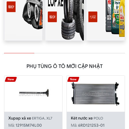
PHỤ TÙNG Ô TÔ MỚI CẬP NHẬT
New
New
Xupap xả xe
Két nước xe
ERTIGA, XL7
POLO
Mã:
12915M74L00
Mã:
6RD121253-01