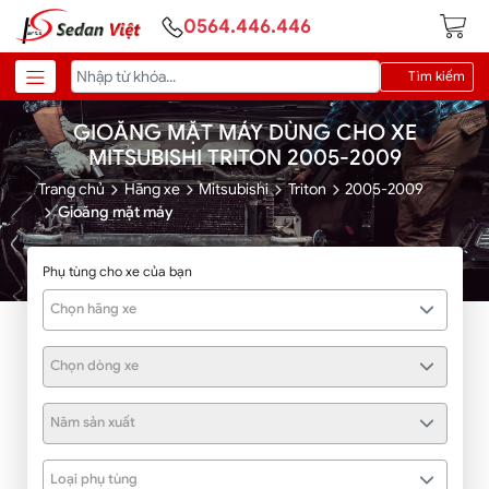
0564.446.446
Tìm kiếm
GIOĂNG MẶT MÁY DÙNG CHO XE
MITSUBISHI TRITON 2005-2009
Trang chủ
Hãng xe
Mitsubishi
Triton
2005-2009
Gioăng mặt máy
Phụ tùng cho xe của bạn
Chọn hãng xe
Chọn dòng xe
Năm sản xuất
Loại phụ tùng