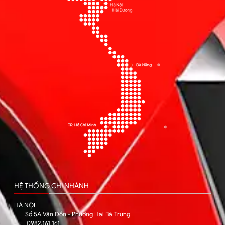
HỆ THỐNG CHI NHÁNH
HÀ NỘI
Số 5A Vân Đồn - Phường Hai Bà Trưng
0982.161.161