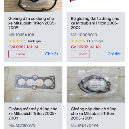
Gioăng dàn cò dùng cho
Bộ gioăng đại tu dùng cho
xe Mitsubishi Triton 2005-
xe Mitsubishi Triton 2005-
2009
2009
Mã:
1035A108
Mã:
1000B010
★★★★
★★★★
1 Đánh giá
1 Đánh giá
Gọi 0982.161.161
Gọi 0982.161.161
Chi tiết
Chi tiết
Thêm
Thêm
Gioăng mặt máy dùng cho
Gioăng nắp dàn cò dùng
xe Mitsubishi Triton 2005-
cho xe Mitsubishi Triton
2009
2005-2009
Mã:
MD189978
Mã:
MD130494