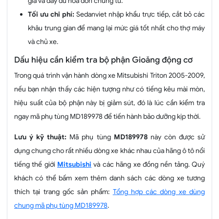
giả và đầy đủ hóa đơn chứng từ.
Tối ưu chi phí:
Sedanviet nhập khẩu trực tiếp, cắt bỏ các
khâu trung gian để mang lại mức giá tốt nhất cho thợ máy
và chủ xe.
Dấu hiệu cần kiểm tra bộ phận Gioăng động cơ
Trong quá trình vận hành dòng xe Mitsubishi Triton 2005-2009,
nếu bạn nhận thấy các hiện tượng như có tiếng kêu mài mòn,
hiệu suất của bộ phận này bị giảm sút, đó là lúc cần kiểm tra
ngay mã phụ tùng MD189978 để tiến hành bảo dưỡng kịp thời.
Lưu ý kỹ thuật:
Mã phụ tùng
MD189978
này còn được sử
dụng chung cho rất nhiều dòng xe khác nhau của hãng ô tô nổi
tiếng thế giới
Mitsubishi
và các hãng xe đồng nền tảng. Quý
khách có thể bấm xem thêm danh sách các dòng xe tương
thích tại trang gốc sản phẩm:
Tổng hợp các dòng xe dùng
chung mã phụ tùng MD189978
.