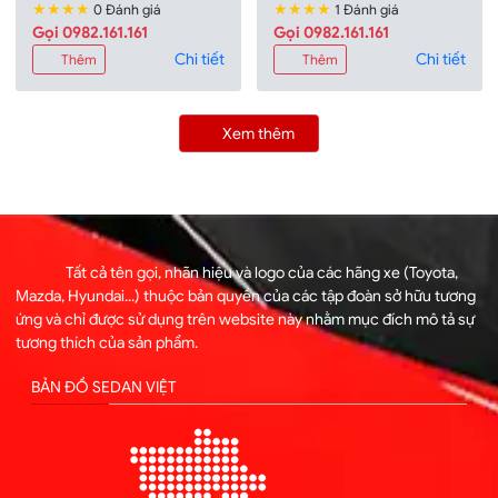
★★★★
★★★★
0 Đánh giá
1 Đánh giá
Gọi 0982.161.161
Gọi 0982.161.161
Chi tiết
Chi tiết
Thêm
Thêm
Xem thêm
Tất cả tên gọi, nhãn hiệu và logo của các hãng xe (Toyota,
Mazda, Hyundai...) thuộc bản quyền của các tập đoàn sở hữu tương
ứng và chỉ được sử dụng trên website này nhằm mục đích mô tả sự
tương thích của sản phẩm.
BẢN ĐỒ SEDAN VIỆT