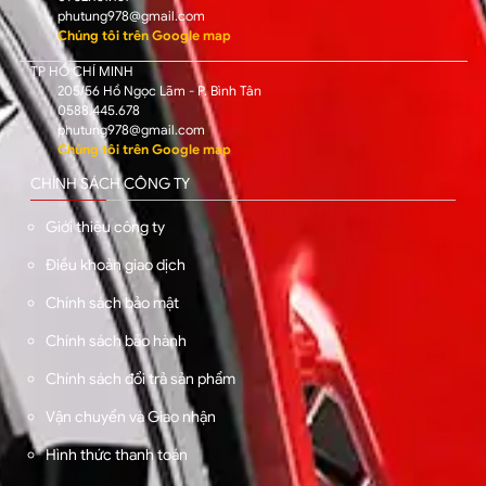
phutung978@gmail.com
Chúng tôi trên Google map
TP HỒ CHÍ MINH
205/56 Hồ Ngọc Lãm - P. Bình Tân
0588.445.678
phutung978@gmail.com
Chúng tôi trên Google map
CHÍNH SÁCH CÔNG TY
Giới thiệu công ty
Điều khoản giao dịch
Chính sách bảo mật
Chính sách bảo hành
Chính sách đổi trả sản phẩm
Vận chuyển và Giao nhận
Hình thức thanh toán