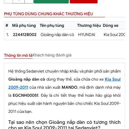
PHỤ TÙNG DÙNG CHUNG KHÁC THƯƠNG HIỆU
#
Mã phụ tùng
Tên phụ tùng
Thương hiệu
Dòng xe
1.
224412B002
Gioăng nắp dàn cò
HYUNDAI
Kia Soul 2009
Khách hàng đánh giá
Thông tin mô tả
Hệ thống Sedanviet chuyên nhập khẩu và phân phối sản phẩm
Gioăng nắp dàn cò
dùng thay thế, sửa chữa cho xe
Kia Soul
2009-2011
của nhà sản xuất
MANDO
, mã định danh nhà máy
là
EGCNH00051
. Đây là chi tiết thay thế hoàn hảo giúp khôi
phục hiệu suất vận hành nguyên bản cho chiếc Kia Soul 2009-
2011 của bạn.
Tại sao nên chọn Gioăng nắp dàn cò tương thích
cho xe Kia Soul 2009-2011 tại Sedanviet?