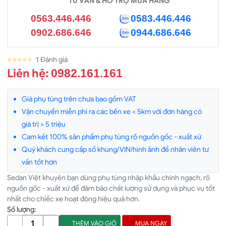
TƯ VẤN & HỖ TRỢ MUA HÀNG
0563.446.446
0583.446.446
0902.686.646
0944.686.646
⭐⭐⭐⭐⭐
1 Đánh giá
Liên hệ:
0982.161.161
Giá phụ tùng trên chưa bao gồm VAT
Vận chuyển miễn phí ra các bến xe < 5km với đơn hàng có
giá trị > 5 triệu
Cam kết 100% sản phẩm phụ tùng rõ nguồn gốc - xuất xứ
Quý khách cung cấp số khung/VIN/hình ảnh để nhân viên tư
vấn tốt hơn
Sedan Việt khuyên bạn dùng phụ tùng nhập khẩu chính ngạch, rõ
nguồn gốc - xuất xứ để đảm bảo chất lượng sử dụng và phục vụ tốt
nhất cho chiếc xe hoạt động hiệu quả hơn.
Số lượng:
THÊM VÀO GIỎ
MUA NGAY