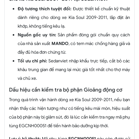
Độ tương thích tuyệt đối:
Được thiết kế chuẩn kỹ thuật
dành riêng cho dòng xe Kia Soul 2009-2011, lắp đặt ăn
khớp, không tiếng kêu lạ.
Nguồn gốc uy tín:
Sản phẩm đóng gói chuẩn quy cách
của nhà sản xuất
MANDO
, có tem mác chống hàng giả và
đầy đủ hóa đơn chứng từ.
Tối ưu chi phí:
Sedanviet nhập khẩu trực tiếp, cắt bỏ các
khâu trung gian để mang lại mức giá tốt nhất cho thợ máy
và chủ xe.
Dấu hiệu cần kiểm tra bộ phận Gioăng động cơ
Trong quá trình vận hành dòng xe Kia Soul 2009-2011, nếu bạn
nhận thấy các hiện tượng như có tiếng kêu mài mòn, hiệu suất
của bộ phận này bị giảm sút, đó là lúc cần kiểm tra ngay mã phụ
tùng EGCNH00051 để tiến hành bảo dưỡng kịp thời.
Lưu ý kỹ thuật:
Mã phụ tùng
EGCNH00051
này còn được sử