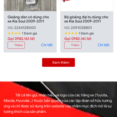
Gioăng dàn cò dùng cho
Bộ gioăng đại tu dùng cho
xe Kia Soul 2009-2011
xe Kia Soul 2009-2011
Mã:
224412B000
Mã:
209102BB01
★★★★
★★★★
1 Đánh giá
1 Đánh giá
Gọi 0982.161.161
Gọi 0982.161.161
Chi tiết
Chi tiết
Thêm
Thêm
Xem thêm
Tất cả tên gọi, nhãn hiệu và logo của các hãng xe (Toyota,
Mazda, Hyundai...) thuộc bản quyền của các tập đoàn sở hữu tương
ứng và chỉ được sử dụng trên website này nhằm mục đích mô tả sự
tương thích của sản phẩm.