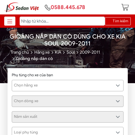
0588.445.678
Tìm kiếm
GIOĂNG NẮP DÀN CÒ DÙNG CHO XE KIA
SOUL 2009-2011
Trang chủ
Hãng xe
KIA
Soul
2009-2011
Gioăng nắp dàn cò
Phụ tùng cho xe của bạn
Chọn hãng xe
Chọn dòng xe
Năm sản xuất
Loại phụ tùng