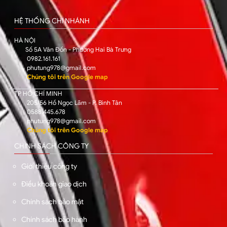
HỆ THỐNG CHI NHÁNH
HÀ NỘI
Số 5A Vân Đồn - Phường Hai Bà Trưng
0982.161.161
phutung978@gmail.com
Chúng tôi trên Google map
TP HỒ CHÍ MINH
205/56 Hồ Ngọc Lãm - P. Bình Tân
0588.445.678
phutung978@gmail.com
Chúng tôi trên Google map
CHÍNH SÁCH CÔNG TY
Giới thiệu công ty
Điều khoản giao dịch
Chính sách bảo mật
Chính sách bảo hành