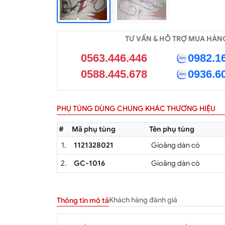
TƯ VẤN & HỖ TRỢ MUA HÀN
0563.446.446
0982.1
0588.445.678
0936.6
PHỤ TÙNG DÙNG CHUNG KHÁC THƯƠNG HIỆU
#
Mã phụ tùng
Tên phụ tùng
1.
1121328021
Gioăng dàn cò
2.
GC-1016
Gioăng dàn cò
Khách hàng đánh giá
Thông tin mô tả