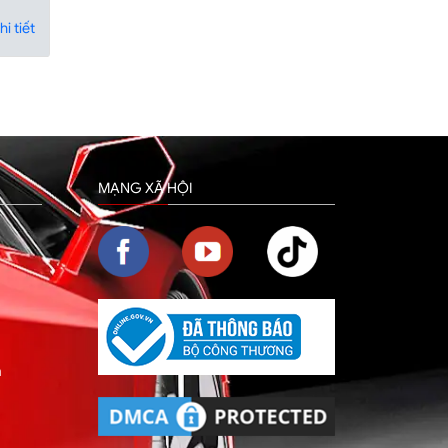
i tiết
MẠNG XÃ HỘI
m