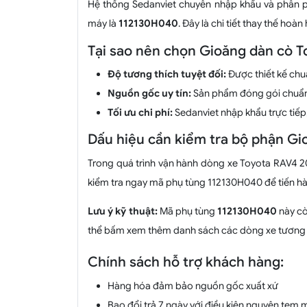
Hệ thống Sedanviet chuyên nhập khẩu và phân
máy là
112130H040
. Đây là chi tiết thay thế h
Tại sao nên chọn Gioăng dàn cò T
Độ tương thích tuyệt đối:
Được thiết kế chu
Nguồn gốc uy tín:
Sản phẩm đóng gói chuẩ
Tối ưu chi phí:
Sedanviet nhập khẩu trực tiếp
Dấu hiệu cần kiểm tra bộ phận G
Trong quá trình vận hành dòng xe Toyota RAV4 20
kiểm tra ngay mã phụ tùng 112130H040 để tiến hà
Lưu ý kỹ thuật:
Mã phụ tùng
112130H040
này cò
thể bấm xem thêm danh sách các dòng xe tương t
Chính sách hỗ trợ khách hàng:
Hàng hóa đảm bảo nguồn gốc xuất xứ
Bao đổi trả 7 ngày với điều kiện nguyên tem 