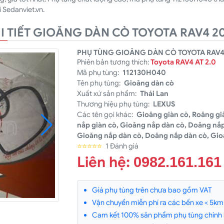
i Sedanviet.vn.
I TIẾT GIOĂNG DÀN CÒ TOYOTA RAV4 2
PHỤ TÙNG GIOĂNG DÀN CÒ TOYOTA RAV4 
Phiên bản tương thích:
Toyota RAV4 AT 2.0
Mã phụ tùng:
112130H040
Tên phụ tùng:
Gioăng dàn cò
Xuất xứ sản phẩm:
Thái Lan
Thương hiệu phụ tùng:
LEXUS
Các tên gọi khác:
Gioăng giàn cò, Roăng gi
nắp giàn cò, Gioăng nắp dàn cò, Doăng nắp
Gioăng nắp dàn cò, Doăng nắp dàn cò, Gio
⭐⭐⭐⭐⭐
1 Đánh giá
Liên hệ:
0982.161.161
Giá phụ tùng trên chưa bao gồm VAT
Vận chuyển miễn phí ra các bến xe < 5km v
Cam kết 100% sản phẩm phụ tùng chính