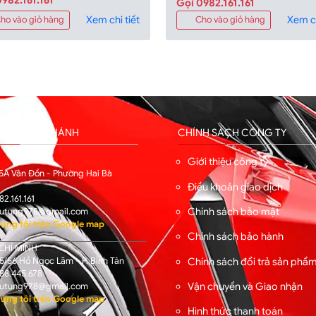
Gọi 0982.161.161
Xem chi tiết
Xem ch
ho vào giỏ hàng
Cho vào giỏ hàng
HỐNG CHI NHÁNH
CHÍNH SÁCH CÔNG TY
I
Giới thiệu công ty
5A Vân Đồn - Phường Hai Bà
Điều khoản giao dịch
82.161.161
Chính sách bảo mật
utung978@gmail.com
úng tôi trên Google map
Chính sách bảo hành
CHÍ MINH
/56 Hồ Ngọc Lãm - P. Bình Tân
Chính sách đổi trả sản phẩ
88.445.678
Vận chuyển và Giao nhận
utung978@gmail.com
úng tôi trên Google map
Hình thức thanh toán