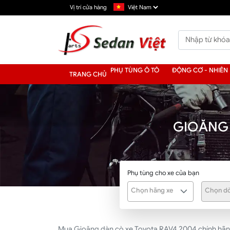
Vị trí cửa hàng
PHỤ TÙNG Ô TÔ
ĐỘNG CƠ - NHIÊN 
TRANG CHỦ
GIOĂNG 
Phụ tùng cho xe của bạn
Chọn hãng xe
Chọn dò
Mua Gioăng dàn cò xe Toyota RAV4 2004 chính hãng,