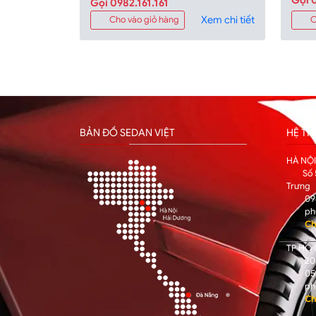
Gọi 0982.161.161
Xem chi tiết
Cho vào giỏ hàng
C
BẢN ĐỒ SEDAN VIỆT
HỆ T
HÀ NỘ
Số 
Trưng
09
ph
Ch
TP HỒ 
205
05
ph
Ch