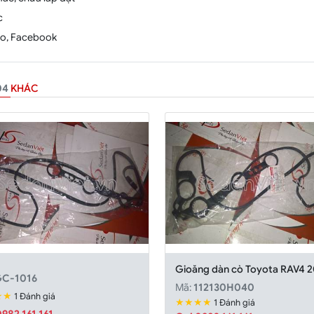
c
alo, Facebook
04
KHÁC
Gioăng dàn cò Toyota RAV4 
GC-1016
Mã:
112130H040
★★
1 Đánh giá
★★★★
1 Đánh giá
982.161.161