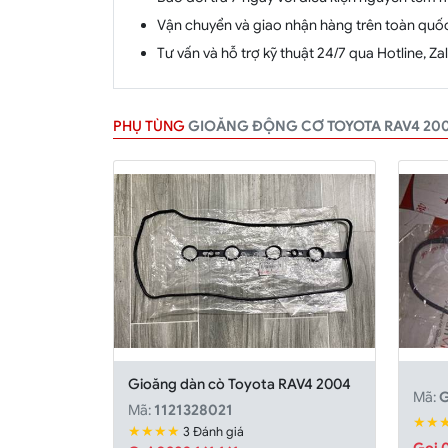
Vận chuyển và giao nhận hàng trên toàn quố
Tư vấn và hỗ trợ kỹ thuật 24/7 qua Hotline, Z
PHỤ TÙNG
GIOĂNG ĐỘNG CƠ TOYOTA RAV4 20
Gioăng dàn cò Toyota RAV4 2004
Mã:
Mã:
1121328021
★★
★★★★
3 Đánh giá
Gọi 0