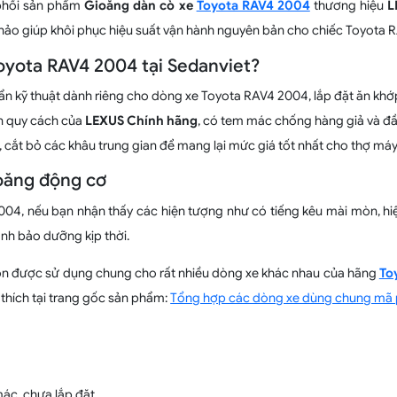
 phối sản phẩm
Gioăng dàn cò xe
Toyota RAV4 2004
thương hiệu
L
oàn hảo giúp khôi phục hiệu suất vận hành nguyên bản cho chiếc Toyota
oyota RAV4 2004 tại Sedanviet?
ẩn kỹ thuật dành riêng cho dòng xe Toyota RAV4 2004, lắp đặt ăn khớp
n quy cách của
LEXUS Chính hãng
, có tem mác chống hàng giả và đầ
, cắt bỏ các khâu trung gian để mang lại mức giá tốt nhất cho thợ máy
ioăng động cơ
04, nếu bạn nhận thấy các hiện tượng như có tiếng kêu mài mòn, hiệu
nh bảo dưỡng kịp thời.
n được sử dụng chung cho rất nhiều dòng xe khác nhau của hãng
To
hích tại trang gốc sản phẩm:
Tổng hợp các dòng xe dùng chung mã
mác, chưa lắp đặt