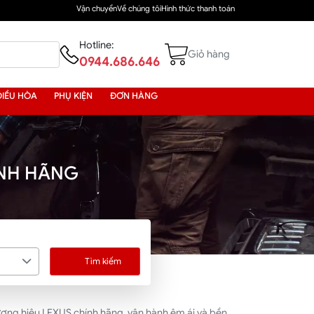
Vận chuyển
Về chúng tôi
Hình thức thanh toán
Hotline:
Giỏ hàng
0944.686.646
ĐIỀU HÒA
PHỤ KIỆN
ĐƠN HÀNG
ÍNH HÃNG
Tìm kiếm
ơng hiệu LEXUS chính hãng, vận hành êm ái và bền