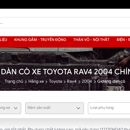
LIỆU
KHUNG GẦM - TRUYỀN ĐỘNG
THÂN VỎ - NỘI THẤT
ĐIỆN - 
DÀN CÒ XE TOYOTA RAV4 2004 CH
Trang chủ
Hãng xe
Toyota
Rav4
2004
Gioăng dàn cò
ng xe
Năm sản xuất
Loại phụ tùng
 giá tốt nhất. Phụ tùng chất lượng cao, mã phụ tùng 112130H040 thư