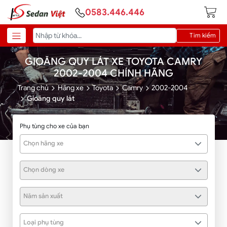
0583.446.446
Tìm kiếm
GIOĂNG QUY LÁT XE TOYOTA CAMRY
2002-2004 CHÍNH HÃNG
Trang chủ
Hãng xe
Toyota
Camry
2002-2004
Gioăng quy lát
Phụ tùng cho xe của bạn
Chọn hãng xe
Chọn dòng xe
Năm sản xuất
Loại phụ tùng