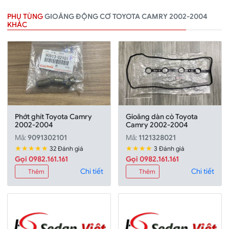
PHỤ TÙNG
GIOĂNG ĐỘNG CƠ TOYOTA CAMRY 2002-2004
KHÁC
Phớt ghít Toyota Camry
Gioăng dàn cò Toyota
2002-2004
Camry 2002-2004
Mã:
9091302101
Mã:
1121328021
★★★★★
★★★★
32 Đánh giá
3 Đánh giá
Gọi 0982.161.161
Gọi 0982.161.161
Chi tiết
Chi tiết
Thêm
Thêm