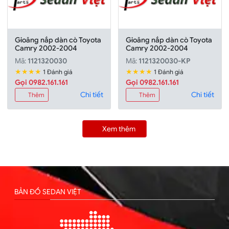
Gioăng nắp dàn cò Toyota
Gioăng nắp dàn cò Toyota
Camry 2002-2004
Camry 2002-2004
Mã:
1121320030
Mã:
1121320030-KP
★★★★
★★★★
1 Đánh giá
1 Đánh giá
Gọi 0982.161.161
Gọi 0982.161.161
Chi tiết
Chi tiết
Thêm
Thêm
Xem thêm
BẢN ĐỒ SEDAN VIỆT