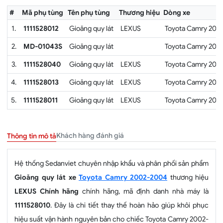
#
Mã phụ tùng
Tên phụ tùng
Thương hiệu
Dòng xe
1.
1111528012
Gioăng quy lát
LEXUS
Toyota Camry 200
2.
MD-01043S
Gioăng quy lát
Toyota Camry 200
3.
1111528040
Gioăng quy lát
LEXUS
Toyota Camry 200
4.
1111528013
Gioăng quy lát
LEXUS
Toyota Camry 200
5.
1111528011
Gioăng quy lát
LEXUS
Toyota Camry 200
Khách hàng đánh giá
Thông tin mô tả
Hệ thống Sedanviet chuyên nhập khẩu và phân phối sản phẩm
Gioăng quy lát xe
Toyota Camry 2002-2004
thương hiệu
LEXUS Chính hãng
chính hãng, mã định danh nhà máy là
1111528010
. Đây là chi tiết thay thế hoàn hảo giúp khôi phục
hiệu suất vận hành nguyên bản cho chiếc Toyota Camry 2002-