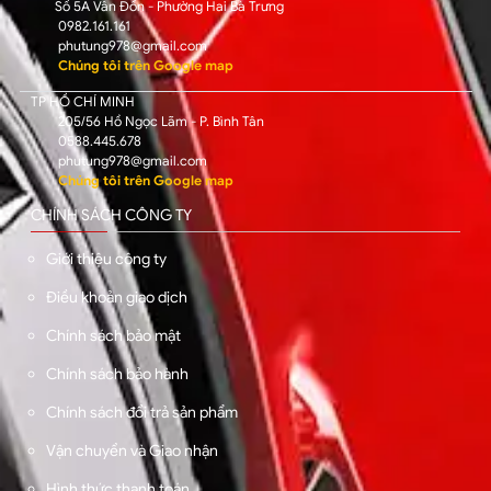
Số 5A Vân Đồn - Phường Hai Bà Trưng
0982.161.161
phutung978@gmail.com
Chúng tôi trên Google map
TP HỒ CHÍ MINH
205/56 Hồ Ngọc Lãm - P. Bình Tân
0588.445.678
phutung978@gmail.com
Chúng tôi trên Google map
CHÍNH SÁCH CÔNG TY
Giới thiệu công ty
Điều khoản giao dịch
Chính sách bảo mật
Chính sách bảo hành
Chính sách đổi trả sản phẩm
Vận chuyển và Giao nhận
Hình thức thanh toán