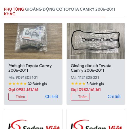
PHỤ TÙNG
GIOĂNG ĐỘNG CƠ TOYOTA CAMRY 2006-2011
KHÁC
Phớt ghít Toyota Camry
Gioăng dàn cò Toyota
2006-2011
Camry 2006-2011
Mã:
9091302101
Mã:
1121328021
★★★★★
★★★★
32 Đánh giá
3 Đánh giá
Gọi 0982.161.161
Gọi 0982.161.161
Chi tiết
Chi tiết
Thêm
Thêm