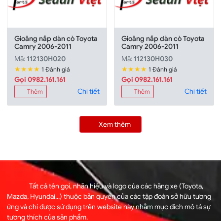
Gioăng nắp dàn cò Toyota
Gioăng nắp dàn cò Toyota
Camry 2006-2011
Camry 2006-2011
Mã:
112130H020
Mã:
112130H030
★★★★
★★★★
1 Đánh giá
1 Đánh giá
Gọi 0982.161.161
Gọi 0982.161.161
Chi tiết
Chi tiết
Thêm
Thêm
Xem thêm
Tất cả tên gọi, nhãn hiệu và logo của các hãng xe (Toyota,
Mazda, Hyundai...) thuộc bản quyền của các tập đoàn sở hữu tương
ứng và chỉ được sử dụng trên website này nhằm mục đích mô tả sự
tương thích của sản phẩm.