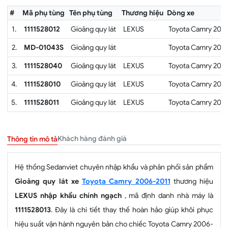
#
Mã phụ tùng
Tên phụ tùng
Thương hiệu
Dòng xe
1.
1111528012
Gioăng quy lát
LEXUS
Toyota Camry 200
2.
MD-01043S
Gioăng quy lát
Toyota Camry 200
3.
1111528040
Gioăng quy lát
LEXUS
Toyota Camry 200
4.
1111528010
Gioăng quy lát
LEXUS
Toyota Camry 200
5.
1111528011
Gioăng quy lát
LEXUS
Toyota Camry 200
Khách hàng đánh giá
Thông tin mô tả
Hệ thống Sedanviet chuyên nhập khẩu và phân phối sản phẩm
Gioăng quy lát xe
Toyota Camry 2006-2011
thương hiệu
LEXUS nhập khẩu chính ngạch
, mã định danh nhà máy là
1111528013
. Đây là chi tiết thay thế hoàn hảo giúp khôi phục
hiệu suất vận hành nguyên bản cho chiếc Toyota Camry 2006-