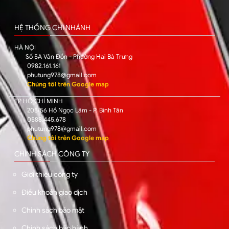
HỆ THỐNG CHI NHÁNH
HÀ NỘI
Số 5A Vân Đồn - Phường Hai Bà Trưng
0982.161.161
phutung978@gmail.com
Chúng tôi trên Google map
TP HỒ CHÍ MINH
205/56 Hồ Ngọc Lãm - P. Bình Tân
0588.445.678
phutung978@gmail.com
Chúng tôi trên Google map
CHÍNH SÁCH CÔNG TY
Giới thiệu công ty
Điều khoản giao dịch
Chính sách bảo mật
Chính sách bảo hành