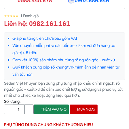
0588.445.678
0902.686.646
⭐⭐⭐⭐⭐
1 Đánh giá
Liên hệ:
0982.161.161
Giá phụ tùng trên chưa bao gồm VAT
Vận chuyển miễn phí ra các bến xe < 5km với đơn hàng có
giá trị > 5 triệu
Cam kết 100% sản phẩm phụ tùng rõ nguồn gốc - xuất xứ
Quý khách cung cấp số khung/VIN/hình ảnh để nhân viên tư
vấn tốt hơn
Sedan Việt khuyên bạn dùng phụ tùng nhập khẩu chính ngạch, rõ
nguồn gốc - xuất xứ để đảm bảo chất lượng sử dụng và phục vụ tốt
nhất cho chiếc xe hoạt động hiệu quả hơn.
Số lượng:
THÊM VÀO GIỎ
MUA NGAY
PHỤ TÙNG DÙNG CHUNG KHÁC THƯƠNG HIỆU