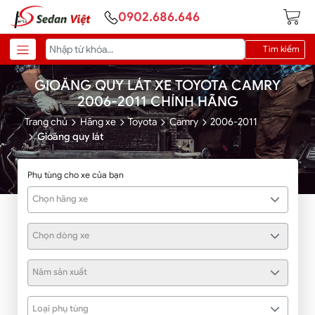
0902.686.646
Tìm kiếm
GIOĂNG QUY LÁT XE TOYOTA CAMRY
2006-2011 CHÍNH HÃNG
Trang chủ
Hãng xe
Toyota
Camry
2006-2011
Gioăng quy lát
Phụ tùng cho xe của bạn
Chọn hãng xe
Chọn dòng xe
Năm sản xuất
Loại phụ tùng