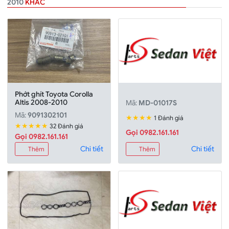
2010
KHÁC
Phớt ghít Toyota Corolla
Altis 2008-2010
Mã:
MD-01017S
Mã:
9091302101
★★★★
1 Đánh giá
★★★★★
32 Đánh giá
Gọi 0982.161.161
Gọi 0982.161.161
Chi tiết
Chi tiết
Thêm
Thêm