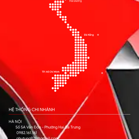
HỆ THỐNG CHI NHÁNH
HÀ NỘI
Số 5A Vân Đồn - Phường Hai Bà Trưng
0982.161.161
phutung978@gmail.com