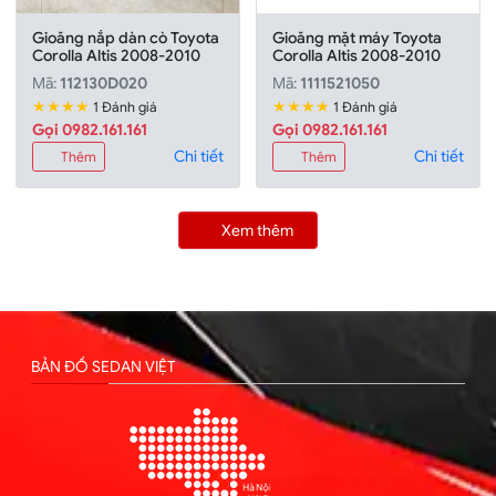
Gioăng nắp dàn cò Toyota
Gioăng mặt máy Toyota
Corolla Altis 2008-2010
Corolla Altis 2008-2010
Mã:
112130D020
Mã:
1111521050
★★★★
★★★★
1 Đánh giá
1 Đánh giá
Gọi 0982.161.161
Gọi 0982.161.161
Chi tiết
Chi tiết
Thêm
Thêm
Xem thêm
BẢN ĐỒ SEDAN VIỆT