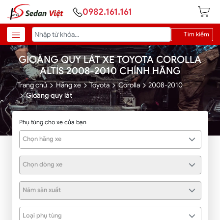
0982.161.161
Tìm kiếm
GIOĂNG QUY LÁT XE TOYOTA COROLLA
ALTIS 2008-2010 CHÍNH HÃNG
Trang chủ
Hãng xe
Toyota
Corolla
2008-2010
Gioăng quy lát
Phụ tùng cho xe của bạn
Chọn hãng xe
Chọn dòng xe
Năm sản xuất
Loại phụ tùng