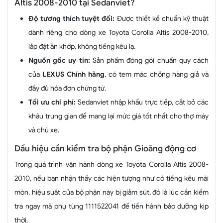
Altis 2008-2010 tại Sedanviet?
Độ tương thích tuyệt đối:
Được thiết kế chuẩn kỹ thuật
dành riêng cho dòng xe Toyota Corolla Altis 2008-2010,
lắp đặt ăn khớp, không tiếng kêu lạ.
Nguồn gốc uy tín:
Sản phẩm đóng gói chuẩn quy cách
của
LEXUS Chính hãng
, có tem mác chống hàng giả và
đầy đủ hóa đơn chứng từ.
Tối ưu chi phí:
Sedanviet nhập khẩu trực tiếp, cắt bỏ các
khâu trung gian để mang lại mức giá tốt nhất cho thợ máy
và chủ xe.
Dấu hiệu cần kiểm tra bộ phận Gioăng động cơ
Trong quá trình vận hành dòng xe Toyota Corolla Altis 2008-
2010, nếu bạn nhận thấy các hiện tượng như có tiếng kêu mài
mòn, hiệu suất của bộ phận này bị giảm sút, đó là lúc cần kiểm
tra ngay mã phụ tùng 1111522041 để tiến hành bảo dưỡng kịp
thời.