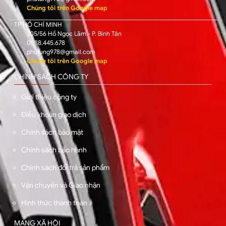
Chúng tôi trên Google map
TP HỒ CHÍ MINH
205/56 Hồ Ngọc Lãm - P. Bình Tân
0588.445.678
phutung978@gmail.com
Chúng tôi trên Google map
CHÍNH SÁCH CÔNG TY
Giới thiệu công ty
Điều khoản giao dịch
Chính sách bảo mật
Chính sách bảo hành
Chính sách đổi trả sản phẩm
Vận chuyển và Giao nhận
Hình thức thanh toán
MẠNG XÃ HỘI