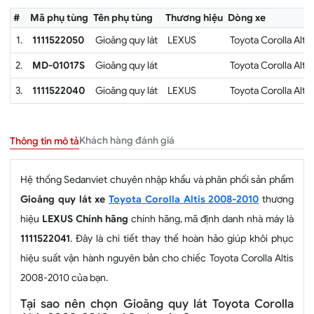
#
Mã phụ tùng
Tên phụ tùng
Thương hiệu
Dòng xe
1.
1111522050
Gioăng quy lát
LEXUS
Toyota Corolla Alt
2.
MD-01017S
Gioăng quy lát
Toyota Corolla Alt
3.
1111522040
Gioăng quy lát
LEXUS
Toyota Corolla Alt
Khách hàng đánh giá
Thông tin mô tả
Hệ thống Sedanviet chuyên nhập khẩu và phân phối sản phẩm
Gioăng quy lát xe
Toyota Corolla Altis 2008-2010
thương
hiệu
LEXUS Chính hãng
chính hãng, mã định danh nhà máy là
1111522041
. Đây là chi tiết thay thế hoàn hảo giúp khôi phục
hiệu suất vận hành nguyên bản cho chiếc Toyota Corolla Altis
2008-2010 của bạn.
Tại sao nên chọn Gioăng quy lát Toyota Corolla