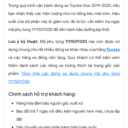
Trong quá trình vận hành dòng xe Toyota Vios 2019-2020, nếu
bạn nhận thấy các hiện tượng như có tiếng kêu mài mòn, hiệu
suất của bộ phận này bị giảm sút, đó là lúc cần kiểm tra ngay
mã phụ tùng 111150Y030 để tiến hành bảo dưỡng kịp thời.
Lưu ý kỹ thuật:
Mã phụ tùng
111150Y030
này còn được sử
dụng chung cho rất nhiều dòng xe khác nhau của hãng
Toyota
và các hãng xe đồng nền tảng. Quý khách có thể bấm xem
thêm danh sách các dòng xe tương thích tại trang gốc sản
phẩm:
Tổng hợp các dòng xe dùng chung mã phụ tùng
111150Y030
.
Chính sách hỗ trợ khách hàng:
Hàng hóa đảm bảo nguồn gốc xuất xứ
Bao đổi trả 7 ngày với điều kiện nguyên tem mác, chưa lắp
đặt
Vận chuyển và giao nhận hàng trên toàn quốc