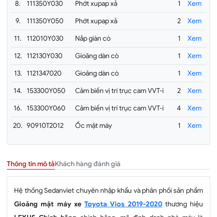
8.
111350Y030
Phớt xupap xả
1
Xem
9.
111350Y050
Phớt xupap xả
2
Xem
11.
112010Y030
Nắp giàn cò
1
Xem
12.
112130Y030
Gioăng dàn cò
1
Xem
13.
1121347020
Gioăng dàn cò
1
Xem
14.
153300Y050
Cảm biến vị trí trục cam VVT-i
2
Xem
16.
153300Y060
Cảm biến vị trí trục cam VVT-i
4
Xem
20.
90910T2012
Ốc mặt máy
1
Xem
Khách hàng đánh giá
Thông tin mô tả
Hệ thống Sedanviet chuyên nhập khẩu và phân phối sản phẩm
Gioăng mặt máy xe
Toyota Vios 2019-2020
thương hiệu