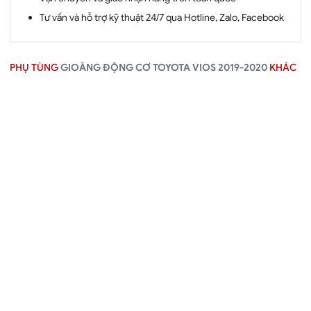
Tư vấn và hỗ trợ kỹ thuật 24/7 qua Hotline, Zalo, Facebook
PHỤ TÙNG
GIOĂNG ĐỘNG CƠ TOYOTA VIOS 2019-2020
KHÁC
Gioăng dàn cò Toyota Vios
Nắp giàn cò Toyota Vios
2019-2020
2019-2020
Mã:
112130Y030
Mã:
112010Y030
★★★★
★★★★
1 Đánh giá
1 Đánh giá
Gọi 0982.161.161
Gọi 0982.161.161
Chi tiết
Chi tiết
Thêm
Thêm