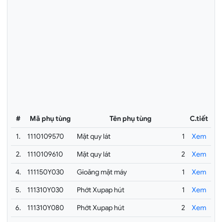
#
Mã phụ tùng
Tên phụ tùng
C.tiết
1.
1110109570
Mặt quy lát
1
Xem
2.
1110109610
Mặt quy lát
2
Xem
4.
111150Y030
Gioăng mặt máy
1
Xem
5.
111310Y030
Phớt Xupap hút
1
Xem
6.
111310Y080
Phớt Xupap hút
2
Xem