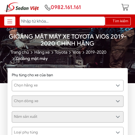
0982.161.161
Tìm kiếm
GIOĂNG MẶT MÁY XE TOYOTA VIOS 2019-
2020 CHÍNH HÃNG
Trang chủ
Hãng xe
Toyota
Vios
2019-2020
Gioăng mặt máy
Phụ tùng cho xe của bạn
Chọn hãng xe
Chọn dòng xe
Năm sản xuất
Loại phụ tùng