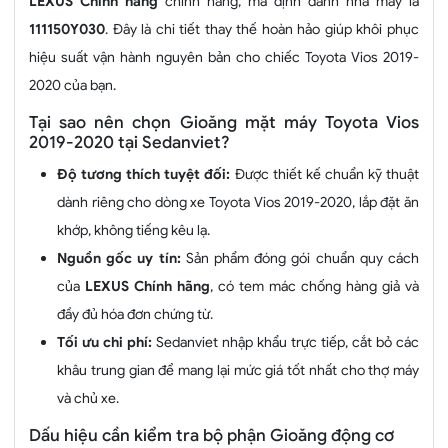
LEXUS Chính hãng
chính hãng, mã định danh nhà máy là
111150Y030
. Đây là chi tiết thay thế hoàn hảo giúp khôi phục
hiệu suất vận hành nguyên bản cho chiếc Toyota Vios 2019-
2020 của bạn.
Tại sao nên chọn Gioăng mặt máy Toyota Vios
2019-2020 tại Sedanviet?
Độ tương thích tuyệt đối:
Được thiết kế chuẩn kỹ thuật
dành riêng cho dòng xe Toyota Vios 2019-2020, lắp đặt ăn
khớp, không tiếng kêu lạ.
Nguồn gốc uy tín:
Sản phẩm đóng gói chuẩn quy cách
của
LEXUS Chính hãng
, có tem mác chống hàng giả và
đầy đủ hóa đơn chứng từ.
Tối ưu chi phí:
Sedanviet nhập khẩu trực tiếp, cắt bỏ các
khâu trung gian để mang lại mức giá tốt nhất cho thợ máy
và chủ xe.
Dấu hiệu cần kiểm tra bộ phận Gioăng động cơ