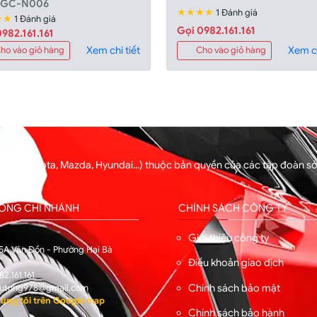
PGC-N006
★★★★
1 Đánh giá
★★
1 Đánh giá
Gọi 0982.161.161
982.161.161
Xem chi tiết
Xem ch
ho vào giỏ hàng
Cho vào giỏ hàng
ng xe (Toyota, Mazda, Hyundai...) thuộc bản quyền của các tập đoàn 
hẩm.
HỐNG CHI NHÁNH
CHÍNH SÁCH CÔNG TY
I
Giới thiệu công ty
5A Vân Đồn - Phường Hai Bà
Điều khoản giao dịch
82.161.161
Chính sách bảo mật
utung978@gmail.com
úng tôi trên Google map
Chính sách bảo hành