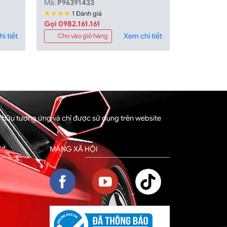
Mã:
P96391433
★★★★
1 Đánh giá
Gọi 0982.161.161
i tiết
Xem chi tiết
Cho vào giỏ hàng
sở hữu tương ứng và chỉ được sử dụng trên website
MẠNG XÃ HỘI