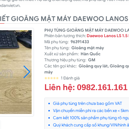
edanviet.vn.
TIẾT GIOĂNG MẶT MÁY DAEWOO LANOS
PHỤ TÙNG GIOĂNG MẶT MÁY DAEWOO LAN
Phiên bản tương thích:
Daewoo Lanos LS 1.5
Mã phụ tùng:
96391433
Tên phụ tùng:
Gioăng mặt máy
Xuất xứ sản phẩm:
Hàn Quốc
Thương hiệu phụ tùng:
GM
Các tên gọi khác:
Gioăng quy lát, Gioăng qu
máy
⭐⭐⭐⭐⭐
1 Đánh giá
Liên hệ:
0982.161.161
Giá phụ tùng trên chưa bao gồm VAT
Vận chuyển miễn phí ra các bến xe < 5km v
Cam kết 100% sản phẩm phụ tùng rõ ngu
Quý khách cung cấp số khung/VIN/hình ản