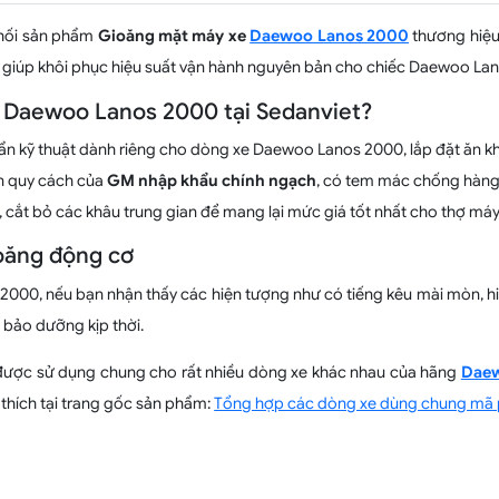
phối sản phẩm
Gioăng mặt máy xe
Daewoo Lanos 2000
thương hiệ
 hảo giúp khôi phục hiệu suất vận hành nguyên bản cho chiếc Daewoo L
 Daewoo Lanos 2000 tại Sedanviet?
ẩn kỹ thuật dành riêng cho dòng xe Daewoo Lanos 2000, lắp đặt ăn kh
n quy cách của
GM nhập khẩu chính ngạch
, có tem mác chống hàng 
, cắt bỏ các khâu trung gian để mang lại mức giá tốt nhất cho thợ máy
ioăng động cơ
000, nếu bạn nhận thấy các hiện tượng như có tiếng kêu mài mòn, hiệu
 bảo dưỡng kịp thời.
ược sử dụng chung cho rất nhiều dòng xe khác nhau của hãng
Dae
hích tại trang gốc sản phẩm:
Tổng hợp các dòng xe dùng chung mã 