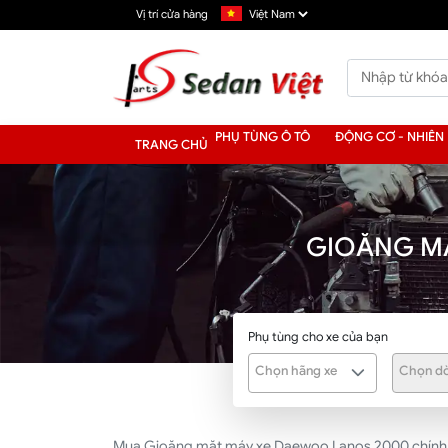
Vị trí cửa hàng
PHỤ TÙNG Ô TÔ
ĐỘNG CƠ - NHIÊN 
TRANG CHỦ
GIOĂNG M
Phụ tùng cho xe của bạn
Chọn hãng xe
Chọn dò
Mua Gioăng mặt máy xe Daewoo Lanos 2000 chính hãn