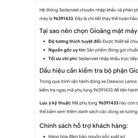
Hệ thống Sedanviet chuyên nhập khẩu và phân 
máy là
96391433
. Đây là chi tiết thay thế hoàn
Tại sao nên chọn Gioăng mặt máy
Độ tương thích tuyệt đối:
Được thiết kế chu
Nguồn gốc uy tín:
Sản phẩm đóng gói chuẩ
Tối ưu chi phí:
Sedanviet nhập khẩu trực tiếp
Dấu hiệu cần kiểm tra bộ phận G
Trong quá trình vận hành dòng xe Daewoo Lanos 2
kiểm tra ngay mã phụ tùng 96391433 để tiến hành
Lưu ý kỹ thuật:
Mã phụ tùng
96391433
này còn đ
thể bấm xem thêm danh sách các dòng xe tương t
Chính sách hỗ trợ khách hàng:
Hàng hóa đảm bảo nguồn gốc xuất xứ