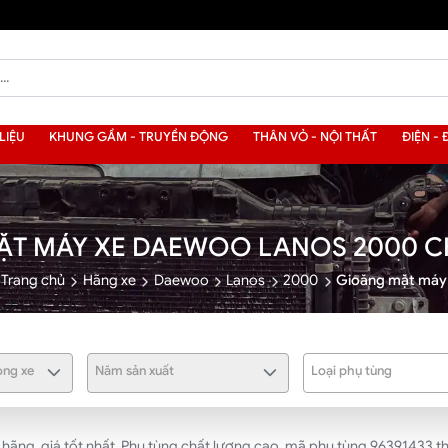
LIỆU
KHUNG GẦM - TRUYỀN ĐỘNG
THÂN VỎ - NỘI THẤT
ĐIỆN - 
ẶT MÁY XE DAEWOO LANOS 2000 C
Trang chủ
Hãng xe
Daewoo
Lanos
2000
Gioăng mặt máy
ng xe
Năm sản xuất
Loại phụ tùng
g, giá tốt nhất. Phụ tùng chất lượng cao, mã phụ tùng 96391433 thư