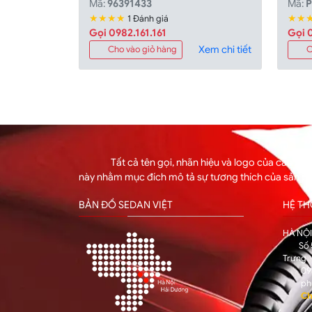
Mã:
96391433
Mã:
★★★★
★★
1 Đánh giá
Gọi 0982.161.161
Gọi 0
Xem chi tiết
Cho vào giỏ hàng
C
Tất cả tên gọi, nhãn hiệu và logo của các hã
này nhằm mục đích mô tả sự tương thích của sản p
BẢN ĐỒ SEDAN VIỆT
HỆ T
HÀ NỘ
Số 
Trưng
09
ph
Ch