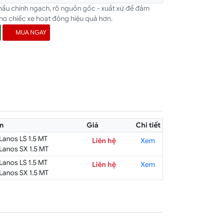
hẩu chính ngạch, rõ nguồn gốc - xuất xứ để đảm
ho chiếc xe hoạt động hiệu quả hơn.
MUA NGAY
ản
Giá
Chi tiết
anos LS 1.5 MT
Liên hệ
Xem
anos SX 1.5 MT
anos LS 1.5 MT
Liên hệ
Xem
anos SX 1.5 MT