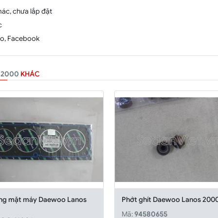
mác, chưa lắp đặt
c
alo, Facebook
 2000
KHÁC
ng mặt máy Daewoo Lanos
Phớt ghít Daewoo Lanos 200
0
Mã:
94580655