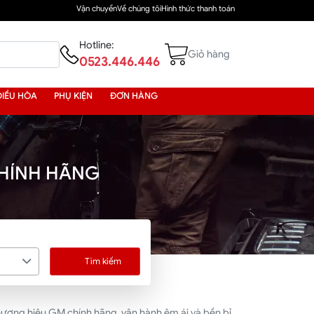
Vận chuyển
Về chúng tôi
Hình thức thanh toán
Hotline:
Giỏ hàng
0523.446.446
ĐIỀU HÒA
PHỤ KIỆN
ĐƠN HÀNG
HÍNH HÃNG
Tìm kiếm
ơng hiệu GM chính hãng, vận hành êm ái và bền bỉ.