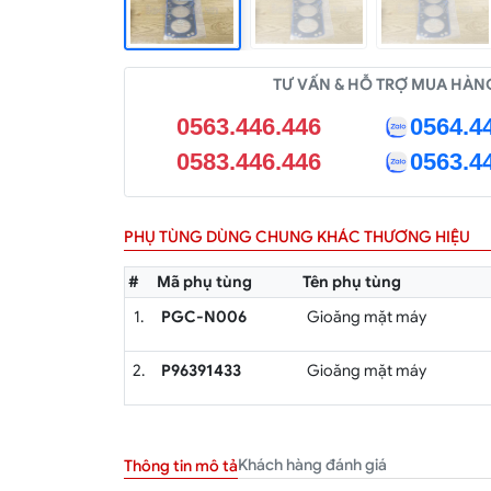
TƯ VẤN & HỖ TRỢ MUA HÀN
0563.446.446
0564.4
0583.446.446
0563.4
PHỤ TÙNG DÙNG CHUNG KHÁC THƯƠNG HIỆU
#
Mã phụ tùng
Tên phụ tùng
1.
PGC-N006
Gioăng mặt máy
2.
P96391433
Gioăng mặt máy
Khách hàng đánh giá
Thông tin mô tả