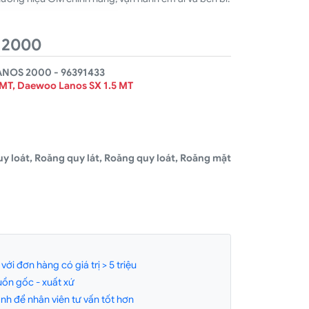
 2000
OS 2000 - 96391433
 MT, Daewoo Lanos SX 1.5 MT
y loát, Roăng quy lát, Roăng quy loát, Roăng mặt
ới đơn hàng có giá trị > 5 triệu
ồn gốc - xuất xứ
h để nhân viên tư vấn tốt hơn