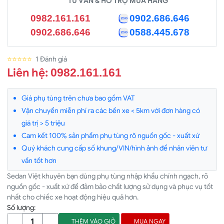
TƯ VẤN & HỖ TRỢ MUA HÀNG
0982.161.161
0902.686.646
0902.686.646
0588.445.678
⭐⭐⭐⭐⭐
1 Đánh giá
Liên hệ:
0982.161.161
Giá phụ tùng trên chưa bao gồm VAT
Vận chuyển miễn phí ra các bến xe < 5km với đơn hàng có
giá trị > 5 triệu
Cam kết 100% sản phẩm phụ tùng rõ nguồn gốc - xuất xứ
Quý khách cung cấp số khung/VIN/hình ảnh để nhân viên tư
vấn tốt hơn
Sedan Việt khuyên bạn dùng phụ tùng nhập khẩu chính ngạch, rõ
nguồn gốc - xuất xứ để đảm bảo chất lượng sử dụng và phục vụ tốt
nhất cho chiếc xe hoạt động hiệu quả hơn.
Số lượng:
THÊM VÀO GIỎ
MUA NGAY