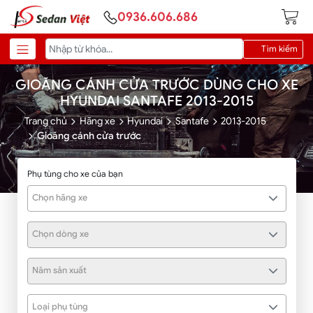
0936.606.686
Tìm kiếm
GIOĂNG CÁNH CỬA TRƯỚC DÙNG CHO XE
HYUNDAI SANTAFE 2013-2015
Trang chủ
Hãng xe
Hyundai
Santafe
2013-2015
Gioăng cánh cửa trước
Phụ tùng cho xe của bạn
Chọn hãng xe
Chọn dòng xe
Năm sản xuất
Loại phụ tùng