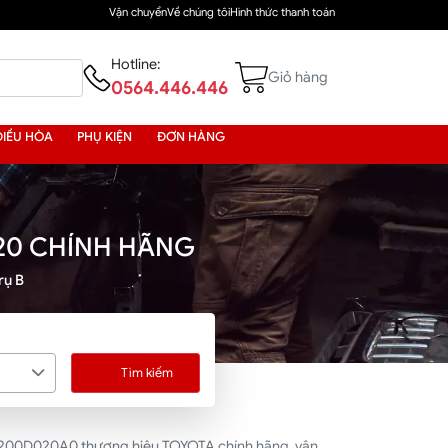
Vận chuyển
Về chúng tôi
Hình thức thanh toán
Hotline:
Giỏ hàng
0564.446.446
ĐIỀU HÒA
PHỤ KIỆN
ĐƠN HÀNG
020 CHÍNH HÃNG
rụ B
Tìm kiếm
624200D020A0 thương hiệu TOYOTA chính hãng, vận