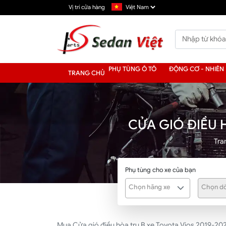
Vị trí cửa hàng
PHỤ TÙNG Ô TÔ
ĐỘNG CƠ - NHIÊN 
TRANG CHỦ
CỬA GIÓ ĐIỀU 
Tra
Phụ tùng cho xe của bạn
Chọn hãng xe
Chọn dò
Mua Cửa gió điều hòa trụ B xe Toyota Vios 2019-20