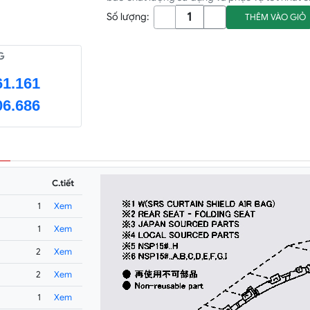
Số lượng:
THÊM VÀO GIỎ
G
61.161
06.686
C.tiết
1
Xem
1
Xem
2
Xem
2
Xem
1
Xem