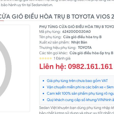
 bảo hành uy tín tại Sedanviet.vn.
 CỬA GIÓ ĐIỀU HÒA TRỤ B TOYOTA VIOS 
PHỤ TÙNG CỬA GIÓ ĐIỀU HÒA TRỤ B TOYO
Mã phụ tùng:
624200D020A0
Tên phụ tùng:
Cửa gió điều hòa trụ B
Xuất xứ sản phẩm:
Nhật Bản
Thương hiệu phụ tùng:
TOYOTA
Các tên gọi khác:
Cửa gió điều hòa ốp trụ B
⭐⭐⭐⭐⭐
1 Đánh giá
Liên hệ:
0982.161.161
Giá phụ tùng trên chưa bao gồm VAT
Vận chuyển miễn phí ra các bến xe < 5km v
Cam kết 100% sản phẩm phụ tùng rõ ngu
Quý khách cung cấp số khung/VIN/hình ản
Sedan Việt khuyên bạn dùng phụ tùng nhập k
bảo chất lượng sử dụng và phục vụ tốt nhất c