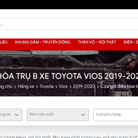
LIỆU
KHUNG GẦM - TRUYỀN ĐỘNG
THÂN VỎ - NỘI THẤT
ĐIỆN - 
HÒA TRỤ B XE TOYOTA VIOS 2019-2
ng chủ
Hãng xe
Toyota
Vios
2019-2020
Cửa gió điều hòa t
ng xe
Năm sản xuất
Loại phụ tùng
20 chính hãng, giá tốt nhất. Phụ tùng chất lượng cao, mã phụ tùng 