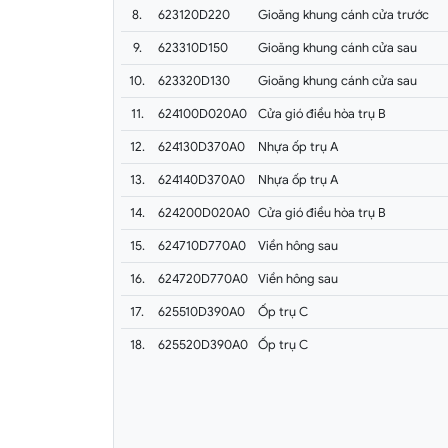
8.
623120D220
Gioăng khung cánh cửa trước
9.
623310D150
Gioăng khung cánh cửa sau
10.
623320D130
Gioăng khung cánh cửa sau
11.
624100D020A0
Cửa gió điều hòa trụ B
12.
624130D370A0
Nhựa ốp trụ A
13.
624140D370A0
Nhựa ốp trụ A
14.
624200D020A0
Cửa gió điều hòa trụ B
15.
624710D770A0
Viền hông sau
16.
624720D770A0
Viền hông sau
17.
625510D390A0
Ốp trụ C
18.
625520D390A0
Ốp trụ C