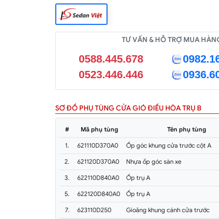
TƯ VẤN & HỖ TRỢ MUA HÀN
0588.445.678
0982.1
0523.446.446
0936.6
SƠ ĐỒ PHỤ TÙNG CỬA GIÓ ĐIỀU HÒA TRỤ B
#
Mã phụ tùng
Tên phụ tùng
1.
621110D370A0
Ốp góc khung cửa trước cột A
2.
621120D370A0
Nhựa ốp góc sàn xe
3.
622110D840A0
Ốp trụ A
5.
622120D840A0
Ốp trụ A
7.
623110D250
Gioăng khung cánh cửa trước