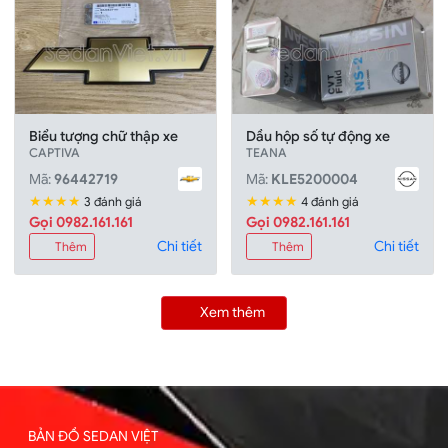
Biểu tượng chữ thập xe
Dầu hộp số tự động xe
CAPTIVA
TEANA
Mã:
96442719
Mã:
KLE5200004
★★★★
★★★★
3 đánh giá
4 đánh giá
Gọi 0982.161.161
Gọi 0982.161.161
Chi tiết
Chi tiết
Thêm
Thêm
Xem thêm
BẢN ĐỒ SEDAN VIỆT