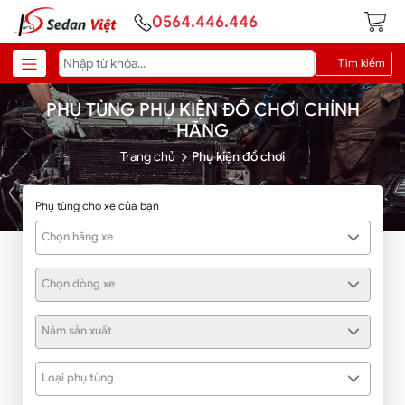
0564.446.446
Tìm kiếm
PHỤ TÙNG PHỤ KIỆN ĐỒ CHƠI CHÍNH
HÃNG
Trang chủ
Phụ kiện đồ chơi
Phụ tùng cho xe của bạn
Chọn hãng xe
Chọn dòng xe
Năm sản xuất
Loại phụ tùng