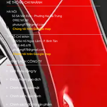
HỆ THỐNG CHI NHÁNH
HÀ NỘI
Số 5A Vân Đồn - Phường Hai Bà Trưng
0982.161.161
phutung978@gmail.com
Chúng tôi trên Google map
TP HỒ CHÍ MINH
205/56 Hồ Ngọc Lãm - P. Bình Tân
0588.445.678
phutung978@gmail.com
Chúng tôi trên Google map
CHÍNH SÁCH CÔNG TY
Giới thiệu công ty
Điều khoản giao dịch
Chính sách bảo mật
Chính sách bảo hành
Chính sách đổi trả sản phẩm