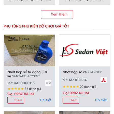
Xem thêm
PHỤ TÙNG PHỤ KIỆN ĐỒ CHƠI GIÁ TỐT
Nhớt hộp số tự động SP4
Nhớt hộp số xe
XPANDER
xe
SANTAFE, ACCENT
Mã:
MZ102654
Mã:
0450000115
★★★★★
20 đánh giá
★★★★★
36 đánh giá
Gọi 0982.161.161
Gọi 0982.161.161
Chi tiết
Chi tiết
Thêm
Thêm