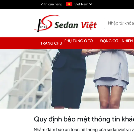
Vị trí cửa hàng
PHỤ TÙNG Ô TÔ
ĐỘNG CƠ - NHIÊN 
TRANG CHỦ
Quy định bảo mật thông tin kh
Nhằm đảm bảo an toàn hệ thống của sedanviet.vn v