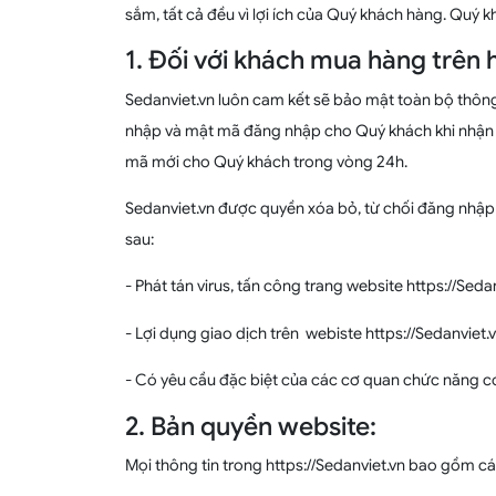
sắm, tất cả đều vì lợi ích của Quý khách hàng. Quý k
1. Đối với khách mua hàng trên h
Sedanviet.vn luôn cam kết sẽ bảo mật toàn bộ thông
nhập và mật mã đăng nhập cho Quý khách khi nhận đ
mã mới cho Quý khách trong vòng 24h.
Sedanviet.vn được quyền xóa bỏ, từ chối đăng nhậ
sau:
- Phát tán virus, tấn công trang website https://Seda
- Lợi dụng giao dịch trên webiste https://Sedanviet.
- Có yêu cầu đặc biệt của các cơ quan chức năng c
2. Bản quyền website:
Mọi thông tin trong https://Sedanviet.vn bao gồm các