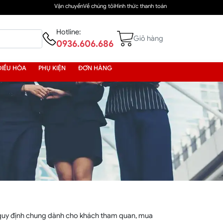
Vận chuyển
Về chúng tôi
Hình thức thanh toán
Hotline:
Giỏ hàng
0936.606.686
ĐIỀU HÒA
PHỤ KIỆN
ĐƠN HÀNG
 quy định chung dành cho khách tham quan, mua