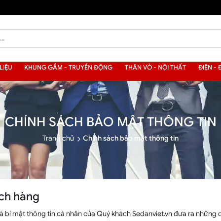
LIỆU
KHUNG GẦM - TRUYỀN ĐỘNG
THÂN VỎ - NỘI THẤT
ĐIỆN - 
CHÍNH SÁCH BẢO MẬT THÔNG TIN
Trang chủ
Chính sách bảo mật thông tin
ách hàng
à bí mật thông tin cá nhân của Quý khách Sedanviet.vn đưa ra những