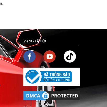
n.
MẠNG XÃ HỘI
m