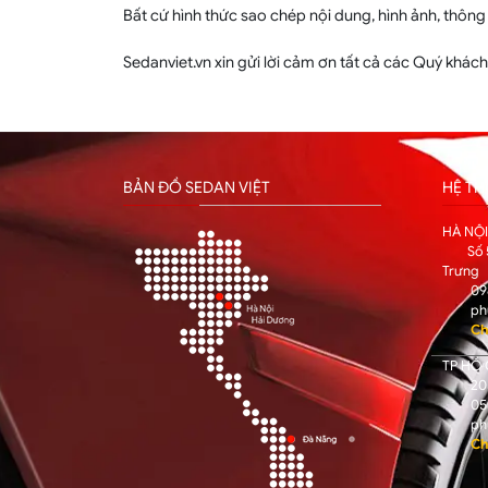
Bất cứ hình thức sao chép nội dung, hình ảnh, thông
Sedanviet.vn xin gửi lời cảm ơn tất cả các Quý khác
BẢN ĐỒ SEDAN VIỆT
HỆ T
HÀ NỘ
Số 
Trưng
09
ph
Ch
TP HỒ 
205
05
ph
Ch