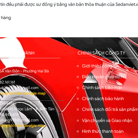
 tin đều phải được sư đồng ý bằng văn bản thỏa thuận của Sedanviet.v
h hàng
HỐNG CHI NHÁNH
CHÍNH SÁCH CÔNG TY
I
Giới thiệu công ty
5A Vân Đồn - Phường Hai Bà
Điều khoản giao dịch
82.161.161
Chính sách bảo mật
utung978@gmail.com
úng tôi trên Google map
Chính sách bảo hành
CHÍ MINH
/56 Hồ Ngọc Lãm - P. Bình Tân
Chính sách đổi trả sản phẩ
88.445.678
Vận chuyển và Giao nhận
utung978@gmail.com
úng tôi trên Google map
Hình thức thanh toán