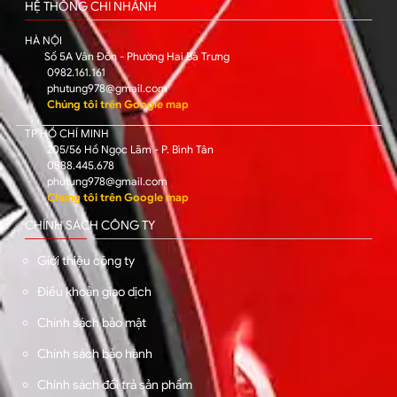
HỆ THỐNG CHI NHÁNH
HÀ NỘI
Số 5A Vân Đồn - Phường Hai Bà Trưng
0982.161.161
phutung978@gmail.com
Chúng tôi trên Google map
TP HỒ CHÍ MINH
205/56 Hồ Ngọc Lãm - P. Bình Tân
0588.445.678
phutung978@gmail.com
Chúng tôi trên Google map
CHÍNH SÁCH CÔNG TY
Giới thiệu công ty
Điều khoản giao dịch
Chính sách bảo mật
Chính sách bảo hành
Chính sách đổi trả sản phẩm