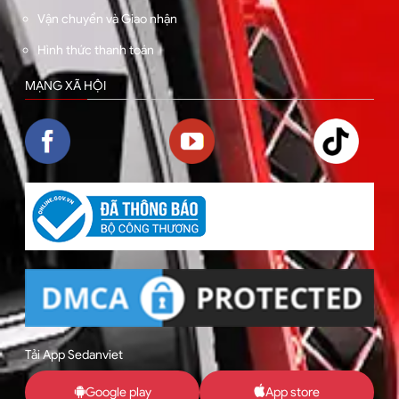
Vận chuyển và Giao nhận
Hình thức thanh toán
MẠNG XÃ HỘI
Tải App Sedanviet
Google play
App store