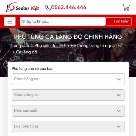
0563.446.446
Tìm kiếm
PHỤ TÙNG CA LĂNG ĐỘ CHÍNH HÃNG
Trang chủ
Phụ kiện đồ chơi
Hệ thống trang trí ngoại thất
Ca lăng độ
Phụ tùng cho xe của bạn
Chọn hãng xe
Chọn dòng xe
Năm sản xuất
Loại phụ tùng