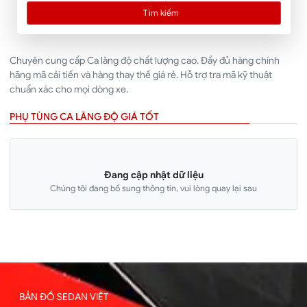
Tìm kiếm
Chuyên cung cấp Ca lăng độ chất lượng cao. Đầy đủ hàng chính
hãng mã cải tiến và hàng thay thế giá rẻ. Hỗ trợ tra mã kỹ thuật
chuẩn xác cho mọi dòng xe.
PHỤ TÙNG CA LĂNG ĐỘ GIÁ TỐT
Đang cập nhật dữ liệu
Chúng tôi đang bổ sung thông tin, vui lòng quay lại sau
BẢN ĐỒ SEDAN VIỆT