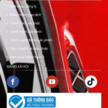
Giới thiệu công ty
Điều khoản giao dịch
Chính sách bảo mật
Chính sách bảo hành
Chính sách đổi trả sản phẩm
Vận chuyển và Giao nhận
Hình thức thanh toán
MẠNG XÃ HỘI