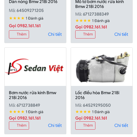
Dàn nóng Bmw 218i 2016
Mô tơ bơm nước rửa kính
Bmw 218i 2016
Mã:
64509271205
Mã:
67127388349
★★★★
1 Đánh giá
★★★★
1 Đánh giá
Gọi 0982.161.161
Gọi 0982.161.161
Chi tiết
Chi tiết
Thêm
Thêm
Bơm nước rửa kính Bmw
Lốc điều hòa Bmw 218i
218i 2016
2016
Mã:
6712738849
Mã:
64529295050
★★★★
★★★★
1 Đánh giá
1 Đánh giá
Gọi 0982.161.161
Gọi 0982.161.161
Chi tiết
Chi tiết
Thêm
Thêm