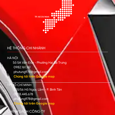
HỆ THỐNG CHI NHÁNH
HÀ NỘI
Số 5A Vân Đồn - Phường Hai Bà Trưng
0982.161.161
phutung978@gmail.com
Chúng tôi trên Google map
TP HỒ CHÍ MINH
205/56 Hồ Ngọc Lãm - P. Bình Tân
0588.445.678
phutung978@gmail.com
Chúng tôi trên Google map
CHÍNH SÁCH CÔNG TY