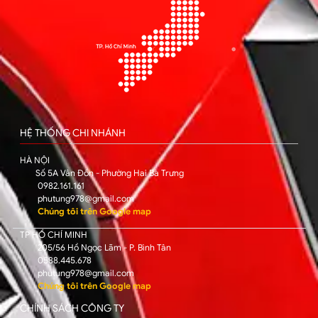
HỆ THỐNG CHI NHÁNH
HÀ NỘI
Số 5A Vân Đồn - Phường Hai Bà Trưng
0982.161.161
phutung978@gmail.com
Chúng tôi trên Google map
TP HỒ CHÍ MINH
205/56 Hồ Ngọc Lãm - P. Bình Tân
0588.445.678
phutung978@gmail.com
Chúng tôi trên Google map
CHÍNH SÁCH CÔNG TY