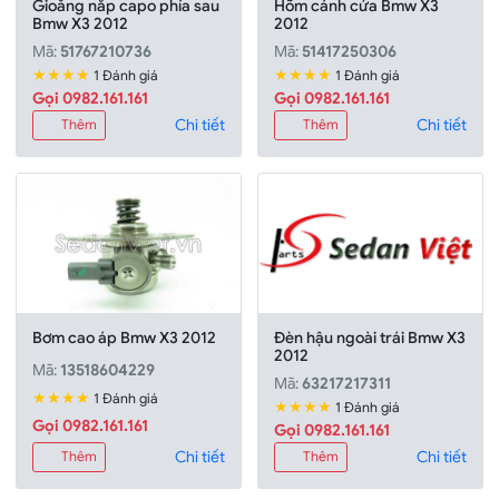
Gioăng nắp capo phía sau
Hõm cánh cửa Bmw X3
Bmw X3 2012
2012
Mã:
51767210736
Mã:
51417250306
★★★★
★★★★
1 Đánh giá
1 Đánh giá
Gọi 0982.161.161
Gọi 0982.161.161
Chi tiết
Chi tiết
Thêm
Thêm
Bơm cao áp Bmw X3 2012
Đèn hậu ngoài trái Bmw X3
2012
Mã:
13518604229
Mã:
63217217311
★★★★
1 Đánh giá
★★★★
1 Đánh giá
Gọi 0982.161.161
Gọi 0982.161.161
Chi tiết
Chi tiết
Thêm
Thêm