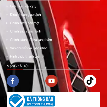
Giới thiệu công ty
Điều khoản giao dịch
Chính sách bảo mật
Chính sách bảo hành
Chính sách đổi trả sản phẩm
Vận chuyển và Giao nhận
Hình thức thanh toán
MẠNG XÃ HỘI