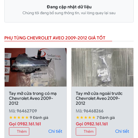
Đang cập nhật dữ liệu
Chúng tôi đang bổ sung thông tin, vui lòng quay lại sau
PHỤ TÙNG CHEVROLET AVEO 2009-2012 GIÁ TỐT
Tay mở cửa trong có mạ
Tay mở cửa ngoài trước
Chevrolet Aveo 2009-
Chevrolet Aveo 2009-
2012
2012
Mã:
96462709
Mã:
96468266
★★★★★
★★★★★
9 Đánh giá
7 Đánh giá
Gọi 0982.161.161
Gọi 0982.161.161
Chi tiết
Chi tiết
Thêm
Thêm