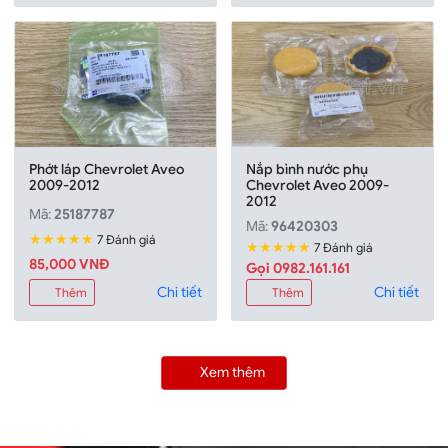
Phớt láp Chevrolet Aveo
Nắp bình nước phụ
2009-2012
Chevrolet Aveo 2009-
2012
Mã:
25187787
Mã:
96420303
★★★★★
7 Đánh giá
★★★★★
7 Đánh giá
85,000 VNĐ
Gọi 0982.161.161
Chi tiết
Chi tiết
Thêm
Thêm
Xem thêm