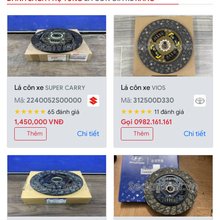
Lá côn xe
Lá côn xe
SUPER CARRY
VIOS
Mã:
2240052S00000
Mã:
312500D330
★★★★★
★★★★★
65 đánh giá
11 đánh giá
1,450,000 VNĐ
Gọi 0982.161.161
Chi tiết
Chi tiết
Thêm
Thêm