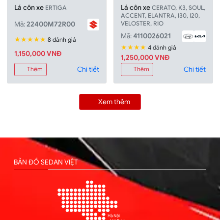
Lá côn xe
Lá côn xe
ERTIGA
CERATO, K3, SOUL,
ACCENT, ELANTRA, I30, I20,
VELOSTER, RIO
Mã:
22400M72R00
Mã:
4110026021
★★★★★
8 đánh giá
★★★★
4 đánh giá
1,150,000 VNĐ
1,250,000 VNĐ
Chi tiết
Chi tiết
Thêm
Thêm
Xem thêm
BẢN ĐỒ SEDAN VIỆT