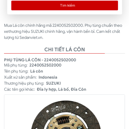
Tìm kiếm
Mua Lá côn chính hãng mã 2240052S02000. Phụ tùng chuẩn theo
xethương hiệu SUZUKI chính hãng, vận hành bền bỉ. Cam kết chất
lượng từ Sedanviet.vn.
CHI TIẾT LÁ CÔN
PHỤ TÙNG LÁ CÔN - 2240052S02000
Mã phụ tùng:
2240052S02000
Tên phụ tùng:
Lá côn
Xuất xứ sản phẩm:
Indonesia
Thương hiệu phụ tùng:
SUZUKI
Các tên gọi khác:
Đĩa ly hợp, Lá bố, Đĩa Côn