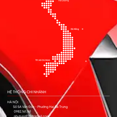
HỆ THỐNG CHI NHÁNH
HÀ NỘI
Số 5A Vân Đồn - Phường Hai Bà Trưng
0982.161.161
phutung978@gmail.com