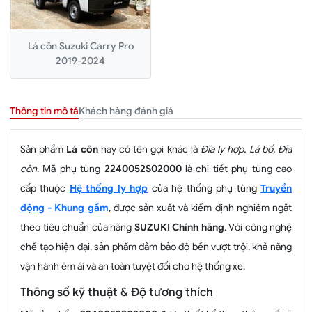
Lá côn Suzuki Carry Pro
2019-2024
Khách hàng đánh giá
Thông tin mô tả
Sản phẩm
Lá côn
hay có tên gọi khác là
Đĩa ly hợp, Lá bố, Đĩa
côn
. Mã phụ tùng
2240052S02000
là chi tiết phụ tùng cao
cấp thuộc
Hệ thống ly hợp
của hệ thống phụ tùng
Truyền
động - Khung gầm
, được sản xuất và kiểm định nghiêm ngặt
theo tiêu chuẩn của hãng
SUZUKI Chính hãng
. Với công nghệ
chế tạo hiện đại, sản phẩm đảm bảo độ bền vượt trội, khả năng
vận hành êm ái và an toàn tuyệt đối cho hệ thống xe.
Thông số kỹ thuật & Độ tương thích