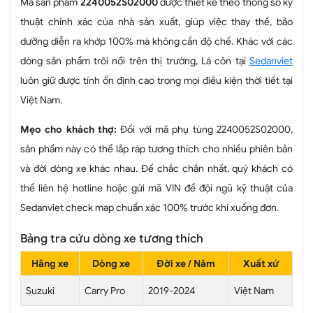
Mã sản phẩm
2240052S02000
được thiết kế theo thông số kỹ
thuật chính xác của nhà sản xuất, giúp việc thay thế, bảo
dưỡng diễn ra khớp 100% mà không cần độ chế. Khác với các
dòng sản phẩm trôi nổi trên thị trường, Lá côn tại
Sedanviet
luôn giữ được tính ổn định cao trong mọi điều kiện thời tiết tại
Việt Nam.
Mẹo cho khách thợ:
Đối với mã phụ tùng 2240052S02000,
sản phẩm này có thể lắp ráp tương thích cho nhiều phiên bản
và đời dòng xe khác nhau. Để chắc chắn nhất, quý khách có
thể liên hệ hotline hoặc gửi mã VIN để đội ngũ kỹ thuật của
Sedanviet check map chuẩn xác 100% trước khi xuống đơn.
Bảng tra cứu dòng xe tương thích
Hãng xe
Dòng xe
Đời xe / Năm
Xuất xứ
Suzuki
Carry Pro
2019-2024
Việt Nam