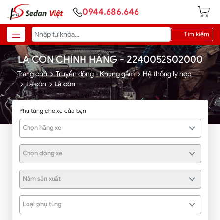
0944.686.646
Tìm kiếm
LÁ CÔN CHÍNH HÃNG - 2240052S02000
Trang chủ
Truyền động - Khung gầm
Hệ thống ly hợp
Lá côn
Lá côn
Phụ tùng cho xe của bạn
Chọn hãng xe
Chọn dòng xe
Năm sản xuất
Loại phụ tùng