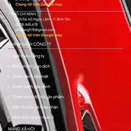
Chúng tôi trên Google map
TP HỒ CHÍ MINH
205/56 Hồ Ngọc Lãm - P. Bình Tân
0588.445.678
phutung978@gmail.com
Chúng tôi trên Google map
CHÍNH SÁCH CÔNG TY
Giới thiệu công ty
Điều khoản giao dịch
Chính sách bảo mật
Chính sách bảo hành
Chính sách đổi trả sản phẩm
Vận chuyển và Giao nhận
Hình thức thanh toán
MẠNG XÃ HỘI