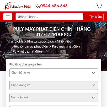
0944.686.646
Tìm kiếm
PULY MÁY PHÁT ĐIỆN CHÍNH HÃNG -
3177172R00000
Trang chủ
Phụ tùng Động cơ - Nhiên liệu
Hệ thống máy phát điện
Puly máy phát điện
Puly máy phát điện
Phụ tùng cho xe của bạn
Chọn hãng xe
Chọn dòng xe
Năm sản xuất