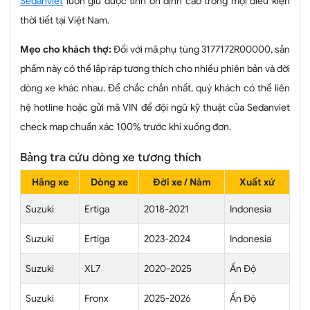
Sedanviet
luôn giữ được tính ổn định cao trong mọi điều kiện
thời tiết tại Việt Nam.
Mẹo cho khách thợ:
Đối với mã phụ tùng 3177172R00000, sản
phẩm này có thể lắp ráp tương thích cho nhiều phiên bản và đời
dòng xe khác nhau. Để chắc chắn nhất, quý khách có thể liên
hệ hotline hoặc gửi mã VIN để đội ngũ kỹ thuật của Sedanviet
check map chuẩn xác 100% trước khi xuống đơn.
Bảng tra cứu dòng xe tương thích
Hãng xe
Dòng xe
Đời xe / Năm
Xuất xứ
Suzuki
Ertiga
2018-2021
Indonesia
Suzuki
Ertiga
2023-2024
Indonesia
Suzuki
XL7
2020-2025
Ấn Độ
Suzuki
Fronx
2025-2026
Ấn Độ