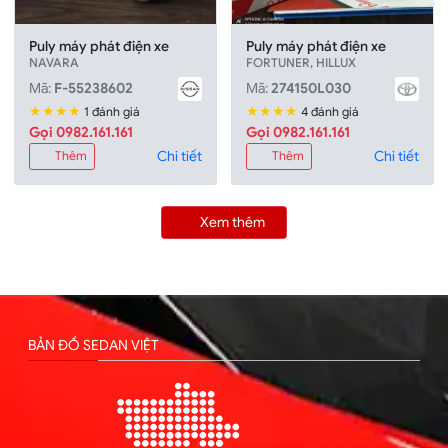
Puly máy phát điện xe
Puly máy phát điện xe
NAVARA
FORTUNER, HILLUX
Mã:
F-55238602
Mã:
274150L030
★★★★
★★★★
1 đánh giá
4 đánh giá
Gọi 0982.161.161
Gọi 0982.161.161
Chi tiết
Chi tiết
Thêm
Thêm
Xem thêm
BẢN ĐỒ SEDAN VIỆT