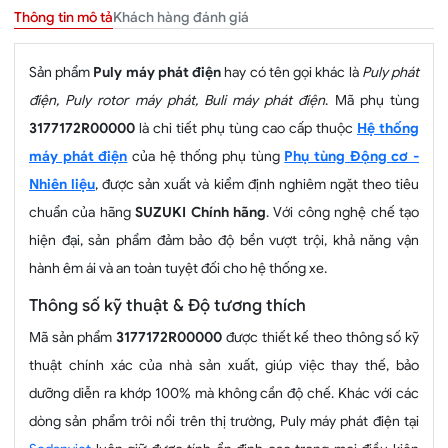
Khách hàng đánh giá
Thông tin mô tả
Sản phẩm
Puly máy phát điện
hay có tên gọi khác là
Puly phát
điện, Puly rotor máy phát, Buli máy phát điện
. Mã phụ tùng
3177172R00000
là chi tiết phụ tùng cao cấp thuộc
Hệ thống
máy phát điện
của hệ thống phụ tùng
Phụ tùng Động cơ -
Nhiên liệu
, được sản xuất và kiểm định nghiêm ngặt theo tiêu
chuẩn của hãng
SUZUKI Chính hãng
. Với công nghệ chế tạo
hiện đại, sản phẩm đảm bảo độ bền vượt trội, khả năng vận
hành êm ái và an toàn tuyệt đối cho hệ thống xe.
Thông số kỹ thuật & Độ tương thích
Mã sản phẩm
3177172R00000
được thiết kế theo thông số kỹ
thuật chính xác của nhà sản xuất, giúp việc thay thế, bảo
dưỡng diễn ra khớp 100% mà không cần độ chế. Khác với các
dòng sản phẩm trôi nổi trên thị trường, Puly máy phát điện tại