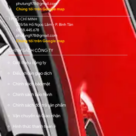
phutung978@gmail.com
Chúng tôi trên Google map
TP HỒ CHÍ MINH
205/56 Hồ Ngọc Lãm - P. Bình Tân
0588.445.678
phutung978@gmail.com
Chúng tôi trên Google map
CHÍNH SÁCH CÔNG TY
Giới thiệu công ty
Điều khoản giao dịch
Chính sách bảo mật
Chính sách bảo hành
Chính sách đổi trả sản phẩm
Vận chuyển và Giao nhận
Hình thức thanh toán