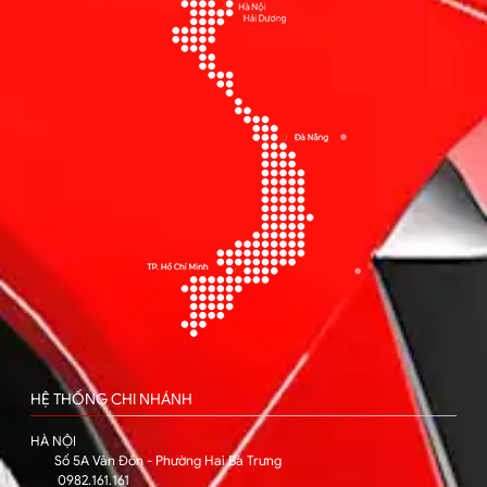
HỆ THỐNG CHI NHÁNH
HÀ NỘI
Số 5A Vân Đồn - Phường Hai Bà Trưng
0982.161.161