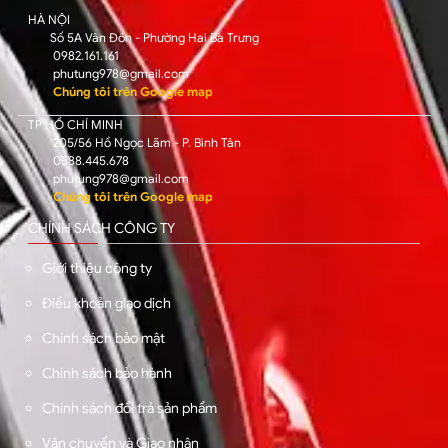
HÀ NỘI
Số 5A Vân Đồn - Phường Hai Bà Trưng
0982.161.161
phutung978@gmail.com
Chúng tôi trên Google map
TP HỒ CHÍ MINH
205/56 Hồ Ngọc Lãm - P. Bình Tân
0588.445.678
phutung978@gmail.com
Chúng tôi trên Google map
CHÍNH SÁCH CÔNG TY
Giới thiệu công ty
Điều khoản giao dịch
Chính sách bảo mật
Chính sách bảo hành
Chính sách đổi trả sản phẩm
Vận chuyển và Giao nhận