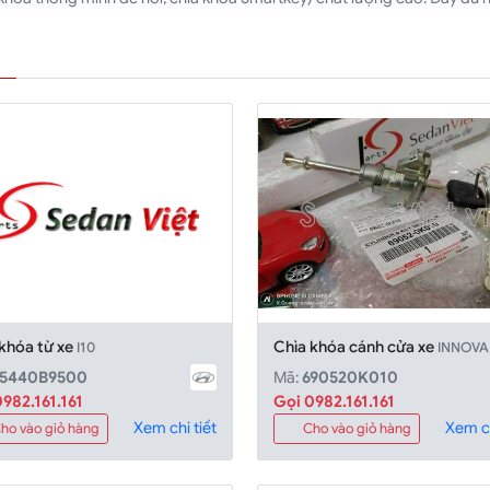
 khóa từ xe
Chìa khóa cánh cửa xe
I10
INNOVA
95440B9500
Mã:
690520K010
982.161.161
Gọi 0982.161.161
Xem chi tiết
Xem ch
ho vào giỏ hàng
Cho vào giỏ hàng