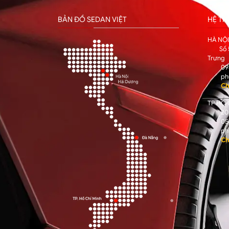
BẢN ĐỒ SEDAN VIỆT
HỆ T
HÀ NỘ
Số 
Trưng
09
ph
Ch
TP HỒ 
205
05
ph
Ch