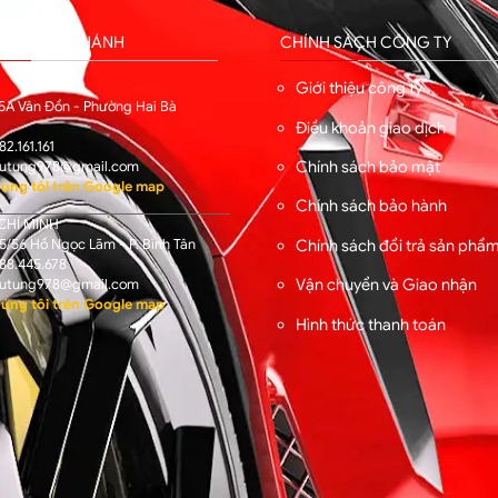
HỐNG CHI NHÁNH
CHÍNH SÁCH CÔNG TY
I
Giới thiệu công ty
5A Vân Đồn - Phường Hai Bà
Điều khoản giao dịch
82.161.161
Chính sách bảo mật
utung978@gmail.com
úng tôi trên Google map
Chính sách bảo hành
CHÍ MINH
/56 Hồ Ngọc Lãm - P. Bình Tân
Chính sách đổi trả sản phẩ
88.445.678
Vận chuyển và Giao nhận
utung978@gmail.com
úng tôi trên Google map
Hình thức thanh toán