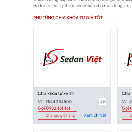
Hỗ trợ tra mã kỹ thuật chuẩn xác cho mọi dòng xe.
PHỤ TÙNG CHÌA KHÓA TỪ GIÁ TỐT
Chìa khóa từ xe
Chìa
I10
Mã:
95440B4500
Mã:
Gọi 0982.161.161
Gọi 0
Xem chi tiết
Cho vào giỏ hàng
C