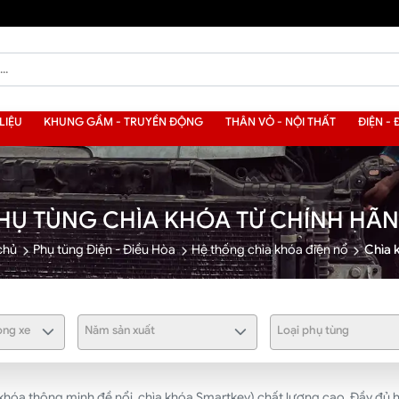
LIỆU
KHUNG GẦM - TRUYỀN ĐỘNG
THÂN VỎ - NỘI THẤT
ĐIỆN - 
HỤ TÙNG CHÌA KHÓA TỪ CHÍNH HÃ
chủ
Phụ tùng Điện - Điều Hòa
Hệ thống chìa khóa điện nổ
Chìa 
ng xe
Năm sản xuất
Loại phụ tùng
hóa thông minh đề nổi, chìa khóa Smartkey) chất lượng cao. Đầy đủ hà