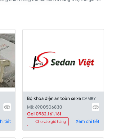
Bộ khóa điện an toàn xe xe
CAMRY
Mã:
6900506830
Gọi 0982.161.161
i tiết
Xem chi tiết
Cho vào giỏ hàng