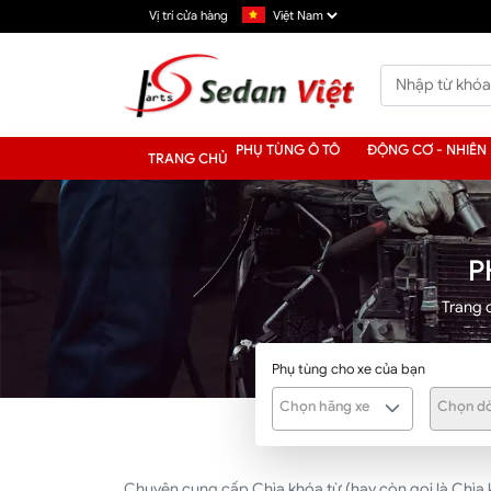
Vị trí cửa hàng
PHỤ TÙNG Ô TÔ
ĐỘNG CƠ - NHIÊN 
TRANG CHỦ
P
Trang 
Phụ tùng cho xe của bạn
Chọn hãng xe
Chọn dò
Chuyên cung cấp Chìa khóa từ (hay còn gọi là Chìa k