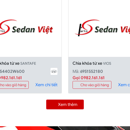
 khóa từ xe
Chìa khóa từ xe
SANTAFE
VIOS
954402W600
Mã:
6951552180
982.161.161
Gọi 0982.161.161
Xem chi tiết
Xem ch
ho vào giỏ hàng
Cho vào giỏ hàng
Xem thêm