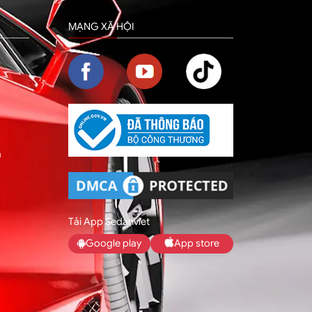
MẠNG XÃ HỘI
m
Tải App Sedanviet
Google play
App store