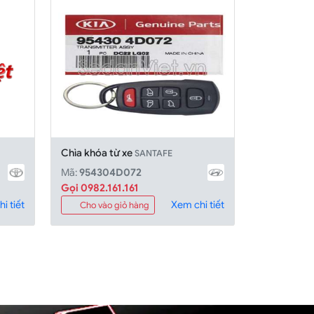
Chìa khóa từ xe
SANTAFE
Mã:
954304D072
Gọi 0982.161.161
i tiết
Xem chi tiết
Cho vào giỏ hàng