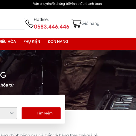
Vận chuyển
Về chúng tôi
Hình thức thanh toán
Hotline:
Giỏ hàng
0583.446.446
ĐIỀU HÒA
PHỤ KIỆN
ĐƠN HÀNG
NG
khóa từ
Tìm kiếm
ng chính hãng mã cải tiến và hàng thay thế giá rẻ.