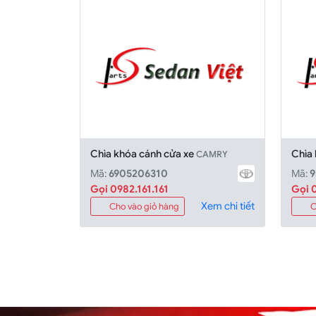
Chìa khóa cánh cửa xe
Chìa
CAMRY
Mã:
6905206310
Mã:
Gọi 0982.161.161
Gọi 0
Xem chi tiết
Cho vào giỏ hàng
C