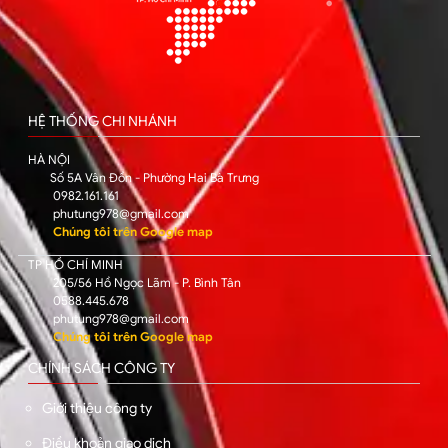
HỆ THỐNG CHI NHÁNH
HÀ NỘI
Số 5A Vân Đồn - Phường Hai Bà Trưng
0982.161.161
phutung978@gmail.com
Chúng tôi trên Google map
TP HỒ CHÍ MINH
205/56 Hồ Ngọc Lãm - P. Bình Tân
0588.445.678
phutung978@gmail.com
Chúng tôi trên Google map
CHÍNH SÁCH CÔNG TY
Giới thiệu công ty
Điều khoản giao dịch