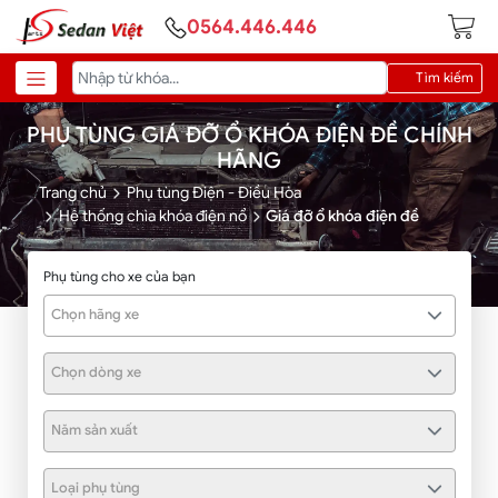
0564.446.446
Tìm kiếm
PHỤ TÙNG GIÁ ĐỠ Ổ KHÓA ĐIỆN ĐỀ CHÍNH
HÃNG
Trang chủ
Phụ tùng Điện - Điều Hòa
Hệ thống chìa khóa điện nổ
Giá đỡ ổ khóa điện đề
Phụ tùng cho xe của bạn
Chọn hãng xe
Chọn dòng xe
Năm sản xuất
Loại phụ tùng