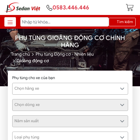
0583.446.446
Tìm kiếm
PHỤ TÙNG GIOĂNG ĐỘNG CƠ CHÍNH
HÃNG
Trang chủ
Phụ tùng Động cơ - Nhiên liệu
Gioăng động cơ
Phụ tùng cho xe của bạn
Chọn hãng xe
Chọn dòng xe
Năm sản xuất
Loại phụ tùng