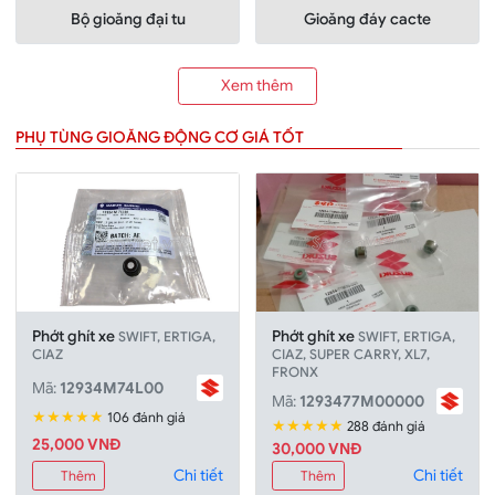
Bộ gioăng đại tu
Gioăng đáy cacte
Xem thêm
PHỤ TÙNG GIOĂNG ĐỘNG CƠ GIÁ TỐT
Phớt ghít xe
Phớt ghít xe
SWIFT, ERTIGA,
SWIFT, ERTIGA,
CIAZ
CIAZ, SUPER CARRY, XL7,
FRONX
Mã:
12934M74L00
Mã:
1293477M00000
★★★★★
106 đánh giá
★★★★★
288 đánh giá
25,000 VNĐ
30,000 VNĐ
Chi tiết
Chi tiết
Thêm
Thêm