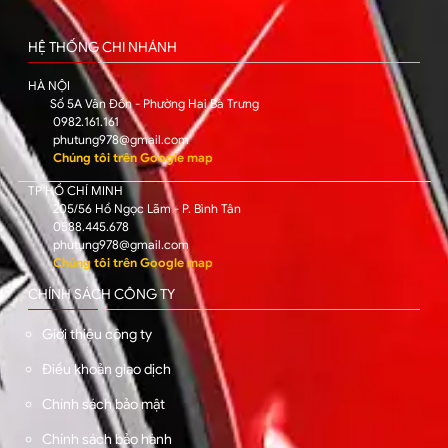
HỆ THỐNG CHI NHÁNH
HÀ NỘI
Số 5A Vân Đồn - Phường Hai Bà Trưng
0982.161.161
phutung978@gmail.com
Chúng tôi trên Google map
TP HỒ CHÍ MINH
205/56 Hồ Ngọc Lãm - P. Bình Tân
0588.445.678
phutung978@gmail.com
Chúng tôi trên Google map
CHÍNH SÁCH CÔNG TY
Giới thiệu công ty
Điều khoản giao dịch
Chính sách bảo mật
Chính sách bảo hành