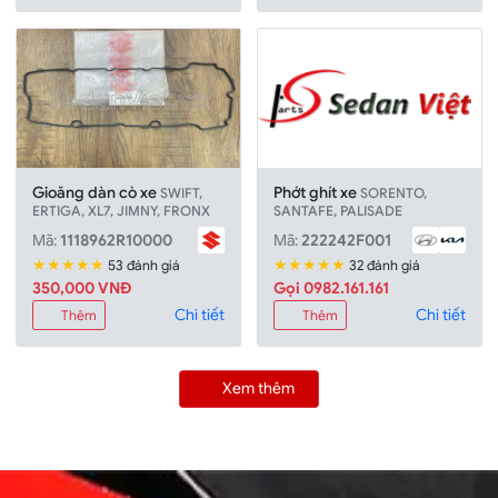
Gioăng dàn cò xe
Phớt ghít xe
SWIFT,
SORENTO,
ERTIGA, XL7, JIMNY, FRONX
SANTAFE, PALISADE
Mã:
1118962R10000
Mã:
222242F001
★★★★★
★★★★★
53 đánh giá
32 đánh giá
350,000 VNĐ
Gọi 0982.161.161
Chi tiết
Chi tiết
Thêm
Thêm
Xem thêm