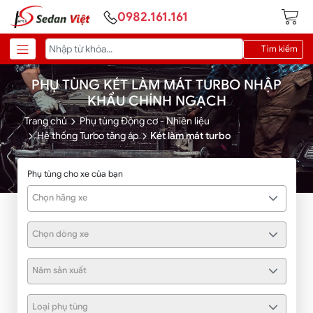
0982.161.161
Tìm kiếm
PHỤ TÙNG KÉT LÀM MÁT TURBO NHẬP
KHẨU CHÍNH NGẠCH
Trang chủ
Phụ tùng Động cơ - Nhiên liệu
Hệ thống Turbo tăng áp
Két làm mát turbo
Phụ tùng cho xe của bạn
Chọn hãng xe
Chọn dòng xe
Năm sản xuất
Loại phụ tùng