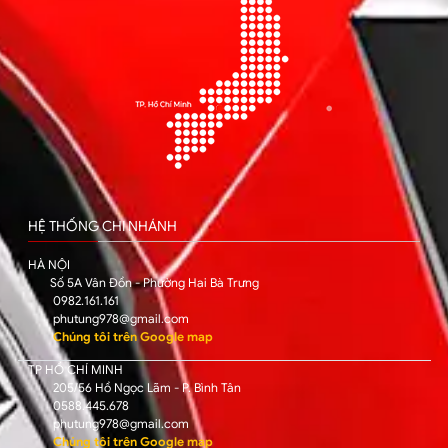
HỆ THỐNG CHI NHÁNH
HÀ NỘI
Số 5A Vân Đồn - Phường Hai Bà Trưng
0982.161.161
phutung978@gmail.com
Chúng tôi trên Google map
TP HỒ CHÍ MINH
205/56 Hồ Ngọc Lãm - P. Bình Tân
0588.445.678
phutung978@gmail.com
Chúng tôi trên Google map