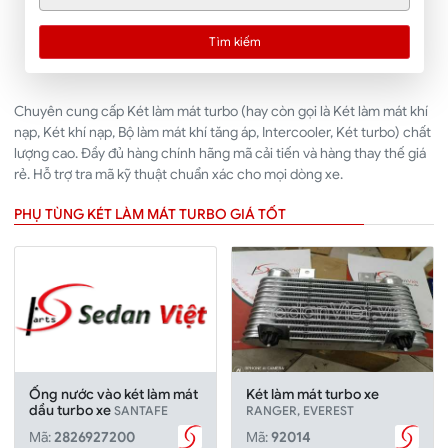
Tìm kiếm
Chuyên cung cấp Két làm mát turbo (hay còn gọi là Két làm mát khí
nạp, Két khí nạp, Bộ làm mát khí tăng áp, Intercooler, Két turbo) chất
lượng cao. Đầy đủ hàng chính hãng mã cải tiến và hàng thay thế giá
rẻ. Hỗ trợ tra mã kỹ thuật chuẩn xác cho mọi dòng xe.
PHỤ TÙNG KÉT LÀM MÁT TURBO GIÁ TỐT
Ống nước vào két làm mát
Két làm mát turbo xe
dầu turbo xe
SANTAFE
RANGER, EVEREST
Mã:
2826927200
Mã:
92014