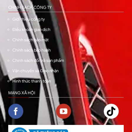
CHÍNH SÁCH CÔNG TY
Giới thiệu công ty
Điều khoản giao dịch
Chính sách bảo mật
Chính sách bảo hành
Chính sách đổi trả sản phẩm
Vận chuyển và Giao nhận
Hình thức thanh toán
MẠNG XÃ HỘI