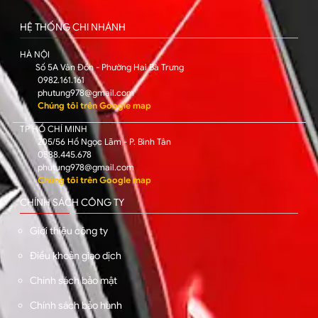
HỆ THỐNG CHI NHÁNH
HÀ NỘI
Số 5A Vân Đồn - Phường Hai Bà Trưng
0982.161.161
phutung978@gmail.com
Chúng tôi trên Google map
TP HỒ CHÍ MINH
205/56 Hồ Ngọc Lãm - P. Bình Tân
0588.445.678
phutung978@gmail.com
Chúng tôi trên Google map
CHÍNH SÁCH CÔNG TY
Giới thiệu công ty
Điều khoản giao dịch
Chính sách bảo mật
Chính sách bảo hành