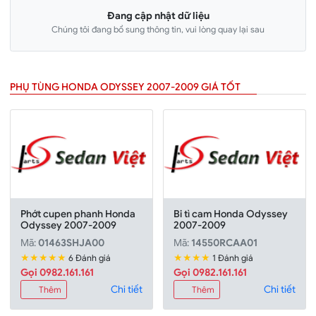
Đang cập nhật dữ liệu
Chúng tôi đang bổ sung thông tin, vui lòng quay lại sau
PHỤ TÙNG HONDA ODYSSEY 2007-2009 GIÁ TỐT
Phớt cupen phanh Honda
Bi tì cam Honda Odyssey
Odyssey 2007-2009
2007-2009
Mã:
01463SHJA00
Mã:
14550RCAA01
★★★★★
★★★★
6 Đánh giá
1 Đánh giá
Gọi 0982.161.161
Gọi 0982.161.161
Chi tiết
Chi tiết
Thêm
Thêm