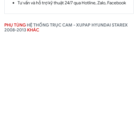
Tư vấn và hỗ trợ kỹ thuật 24/7 qua Hotline, Zalo, Facebook
PHỤ TÙNG
HỆ THỐNG TRỤC CAM - XUPAP HYUNDAI STAREX
2008-2013
KHÁC
Búa tăng xích cam
Cảm biến trục cam
Hyundai Starex 2008-2013
Hyundai Starex 2008-2013
Mã:
243804A030
Mã:
3935025010
★★★★
★★★★
2 Đánh giá
1 Đánh giá
Gọi 0982.161.161
Gọi 0982.161.161
Chi tiết
Chi tiết
Thêm
Thêm