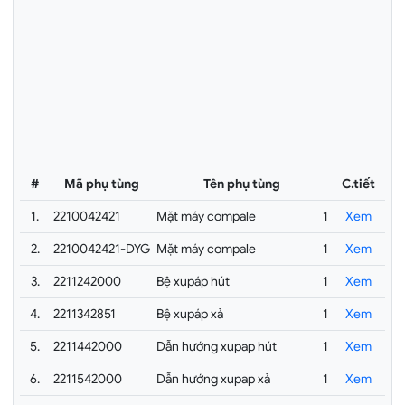
#
Mã phụ tùng
Tên phụ tùng
C.tiết
1.
2210042421
Mặt máy compale
1
Xem
2.
2210042421-DYG
Mặt máy compale
1
Xem
3.
2211242000
Bệ xupáp hút
1
Xem
4.
2211342851
Bệ xupáp xả
1
Xem
5.
2211442000
Dẫn hướng xupap hút
1
Xem
6.
2211542000
Dẫn hướng xupap xả
1
Xem