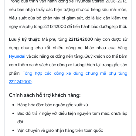
Trong quá trình vận hành dòng xe Hyundai Starex 2008-2013,
nếu bạn nhận thấy các hiện tượng như có tiếng kêu mài mòn,
hiệu suất của bộ phận này bị giảm sút, đó là lúc cần kiểm tra
ngay mã phụ tùng 2211242000 để tiến hành bảo dưỡng kịp thời.
Lưu ý kỹ thuật:
Mã phụ tùng
2211242000
này còn được sử
dụng chung cho rất nhiều dòng xe khác nhau của hãng
Hyundai
và các hãng xe đồng nền tảng. Quý khách có thể bấm
xem thêm danh sách các dòng xe tương thích tại trang gốc sản
phẩm:
Tổng hợp các dòng xe dùng chung mã phụ tùng
2211242000
.
Chính sách hỗ trợ khách hàng:
Hàng hóa đảm bảo nguồn gốc xuất xứ
Bao đổi trả 7 ngày với điều kiện nguyên tem mác, chưa lắp
đặt
Vận chuyển và giao nhận hàng trên toàn quốc