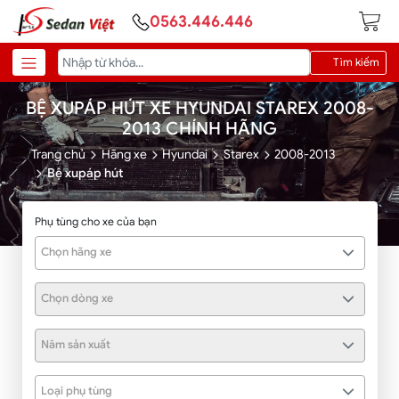
0563.446.446
Tìm kiếm
BỆ XUPÁP HÚT XE HYUNDAI STAREX 2008-
2013 CHÍNH HÃNG
Trang chủ
Hãng xe
Hyundai
Starex
2008-2013
Bệ xupáp hút
Phụ tùng cho xe của bạn
Chọn hãng xe
Chọn dòng xe
Năm sản xuất
Loại phụ tùng