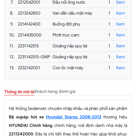
7.
2212542001
Đầu nối ống nước
1
Xem
8.
2213242850
Van dẫn dầu mặt máy
1
Xem
9.
2214142400
Buồng đốt phụ
1
Xem
10.
2214435000
Phớt trục cam
1
Xem
11.
2231142515
Gioăng nắp quy lát
1
Xem
12.
2231142515-GMP
Gioăng nắp quy lát
1
Xem
13.
2232142001
Con ốc mặt máy
1
Xem
Khách hàng đánh giá
Thông tin mô tả
Hệ thống Sedanviet chuyên nhập khẩu và phân phối sản phẩm
Bệ xupáp hút xe
Hyundai Starex 2008-2013
thương hiệu
HYUNDAI Chính hãng
chính hãng, mã định danh nhà máy là
2211242000
. Đây là chi tiết thay thế hoàn hảo giúp khôi phục