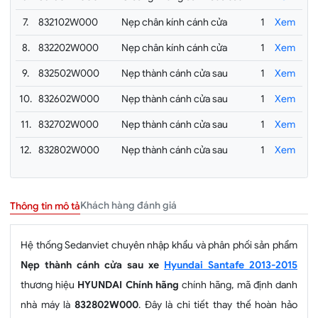
7.
832102W000
Nẹp chân kính cánh cửa
1
Xem
8.
832202W000
Nẹp chân kính cánh cửa
1
Xem
9.
832502W000
Nẹp thành cánh cửa sau
1
Xem
10.
832602W000
Nẹp thành cánh cửa sau
1
Xem
11.
832702W000
Nẹp thành cánh cửa sau
1
Xem
12.
832802W000
Nẹp thành cánh cửa sau
1
Xem
Khách hàng đánh giá
Thông tin mô tả
Hệ thống Sedanviet chuyên nhập khẩu và phân phối sản phẩm
Nẹp thành cánh cửa sau xe
Hyundai Santafe 2013-2015
thương hiệu
HYUNDAI Chính hãng
chính hãng, mã định danh
nhà máy là
832802W000
. Đây là chi tiết thay thế hoàn hảo