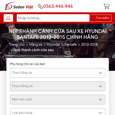
0563.446.446
Tìm kiếm
NẸP THÀNH CÁNH CỬA SAU XE HYUNDAI
SANTAFE 2013-2015 CHÍNH HÃNG
Trang chủ
Hãng xe
Hyundai
Santafe
2013-2015
Nẹp thành cánh cửa sau
Phụ tùng cho xe của bạn
Chọn hãng xe
Chọn dòng xe
Năm sản xuất
Loại phụ tùng