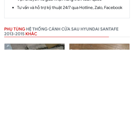
Tư vấn và hỗ trợ kỹ thuật 24/7 qua Hotline, Zalo, Facebook
PHỤ TÙNG
HỆ THỐNG CÁNH CỬA SAU HYUNDAI SANTAFE
2013-2015
KHÁC
Nẹp thành cánh cửa sau
Ổ khóa ngậm cánh cửa
Hyundai Santafe 2013-
sau phải Hyundai Santafe
2015
2013-2015
Mã:
877322W000CA
Mã:
814202W000
★★★★
★★★★
1 Đánh giá
1 Đánh giá
Gọi 0982.161.161
Gọi 0982.161.161
Chi tiết
Chi tiết
Thêm
Thêm