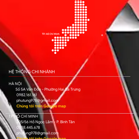
HỆ THỐNG CHI NHÁNH
HÀ NỘI
Số 5A Vân Đồn - Phường Hai Bà Trưng
0982.161.161
phutung978@gmail.com
Chúng tôi trên Google map
TP HỒ CHÍ MINH
205/56 Hồ Ngọc Lãm - P. Bình Tân
0588.445.678
phutung978@gmail.com
Chúng tôi trên Google map