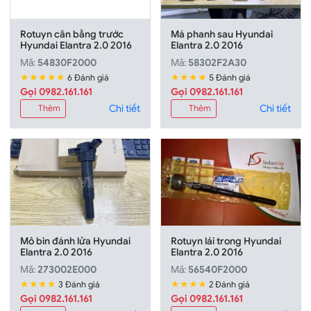
Rotuyn cân bằng trước
Má phanh sau Hyundai
Hyundai Elantra 2.0 2016
Elantra 2.0 2016
Mã:
54830F2000
Mã:
58302F2A30
★★★★★
★★★★
6 Đánh giá
5 Đánh giá
Gọi 0982.161.161
Gọi 0982.161.161
Chi tiết
Chi tiết
Thêm
Thêm
Mô bin đánh lửa Hyundai
Rotuyn lái trong Hyundai
Elantra 2.0 2016
Elantra 2.0 2016
Mã:
273002E000
Mã:
56540F2000
★★★★
★★★★
3 Đánh giá
2 Đánh giá
Gọi 0982.161.161
Gọi 0982.161.161