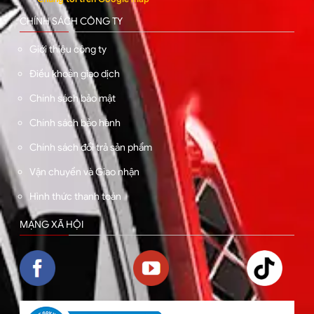
CHÍNH SÁCH CÔNG TY
Giới thiệu công ty
Điều khoản giao dịch
Chính sách bảo mật
Chính sách bảo hành
Chính sách đổi trả sản phẩm
Vận chuyển và Giao nhận
Hình thức thanh toán
MẠNG XÃ HỘI