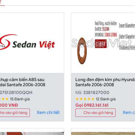
T
chụp cảm biến ABS sau
Long đen đệm kim phu Hyund
dai Santafe 2006-2008
Santafe 2006-2008
527512B100QQH
Mã:
3381827000
★★★
★★★★★
15 Đánh giá
12 Đánh giá
000 VNĐ
Gọi 0982.161.161
Xem chi tiết
Xem ch
ho vào giỏ hàng
Cho vào giỏ hàng