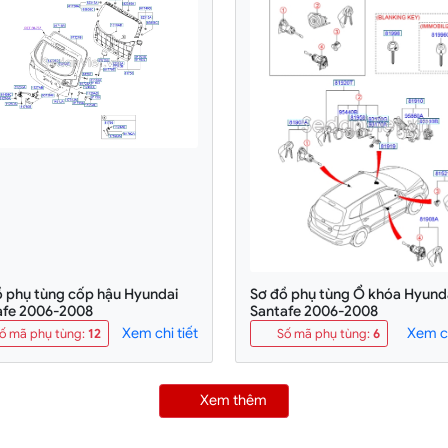
ồ phụ tùng cốp hậu Hyundai
Sơ đồ phụ tùng Ổ khóa Hyund
afe 2006-2008
Santafe 2006-2008
Xem chi tiết
Xem ch
ố mã phụ tùng
:
12
Số mã phụ tùng
:
6
Xem thêm