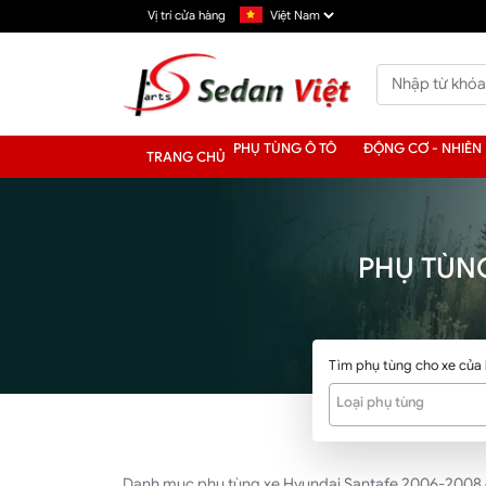
Vị trí cửa hàng
PHỤ TÙNG Ô TÔ
ĐỘNG CƠ - NHIÊN 
TRANG CHỦ
PHỤ TÙN
Tìm phụ tùng cho xe của
Loại phụ tùng
Danh mục phụ tùng xe Hyundai Santafe 2006-2008 đầy 