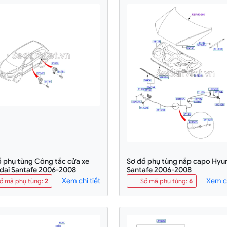
ồ phụ tùng Công tắc cửa xe
Sơ đồ phụ tùng nắp capo Hyu
dai Santafe 2006-2008
Santafe 2006-2008
Xem chi tiết
Xem ch
ố mã phụ tùng
:
2
Số mã phụ tùng
:
6