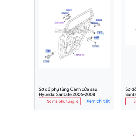
Sơ đồ phụ tùng Cánh cửa sau
Sơ đ
Hyundai Santafe 2006-2008
Sant
Xem chi tiết
Số mã phụ tùng
:
6
S