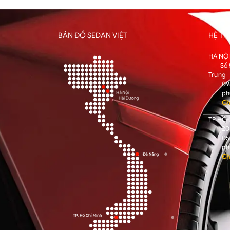
BẢN ĐỒ SEDAN VIỆT
HỆ T
HÀ NỘ
Số 
Trưng
09
ph
Ch
TP HỒ 
205
05
ph
Ch