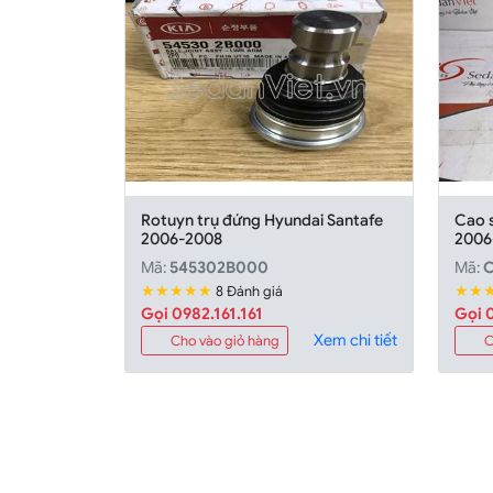
Rotuyn trụ đứng Hyundai Santafe
Cao s
2006-2008
2006
Mã:
545302B000
Mã:
C
★★★★★
★★
8 Đánh giá
Gọi 0982.161.161
Gọi 0
Xem chi tiết
Cho vào giỏ hàng
C