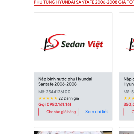
PHỤ TÙNG HYUNDAI SANTAFE 2006-2008 GIÁ TỐ
Nắp bình nước phụ Hyundai
Nắp 
Santafe 2006-2008
Hyun
Mã:
2544126100
Mã:
★★★★★
★★
22 Đánh giá
Gọi 0982.161.161
350,
Xem chi tiết
Cho vào giỏ hàng
C