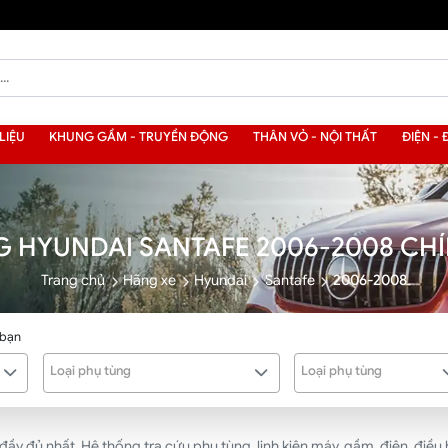
LIỆU
KHUNG GẦM - TRUYỀN ĐỘNG
THÂN VỎ - NỘI THẤT
ĐIỆN - 
G HYUNDAI SANTAFE 2006-2008 CH
Trang chủ
Hãng xe
Hyundai
Santafe
2006-2008
 bạn
Loại phụ tùng
Loại phụ tùng
đủ nhất. Hệ thống tra cứu phụ tùng, linh kiện máy, gầm, điện, điều hò