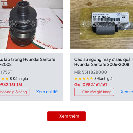
u láp trong Hyundai Santafe
Cao su ngõng may ơ sau quả 
-2008
Hyundai Santafe 2006-2008
1755T
Mã:
551182B000
★★★
★★★★★
8 Đánh giá
8 Đánh giá
982.161.161
Gọi 0982.161.161
Xem chi tiết
Xem ch
ho vào giỏ hàng
Cho vào giỏ hàng
Xem thêm