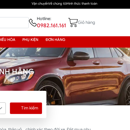
Vận chuyển
Về chúng tôi
Hình thức thanh toán
Hotline:
Giỏ hàng
0982.161.161
ĐIỀU HÒA
PHỤ KIỆN
ĐƠN HÀNG
ÍNH HÃNG
Tìm kiếm
a, thân vỏ... chính xác theo đời xe. Đặt mua phụ