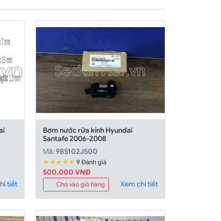
ai
Bơm nước rửa kính Hyundai
Santafe 2006-2008
Mã:
985102J500
★★★★★
9 Đánh giá
500,000 VNĐ
i tiết
Xem chi tiết
Cho vào giỏ hàng