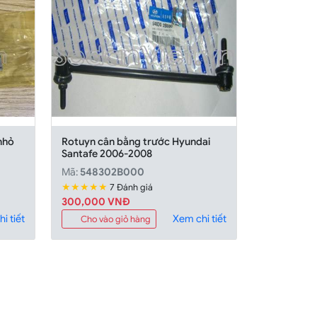
nhỏ
Rotuyn cân bằng trước Hyundai
Santafe 2006-2008
Mã:
548302B000
★★★★★
7 Đánh giá
300,000 VNĐ
i tiết
Xem chi tiết
Cho vào giỏ hàng