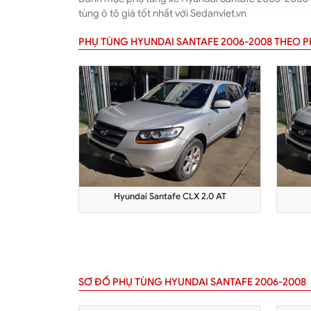
tùng ô tô giá tốt nhất với Sedanviet.vn
PHỤ TÙNG HYUNDAI SANTAFE 2006-2008 THEO P
Hyundai Santafe CLX 2.0 AT
SƠ ĐỒ PHỤ TÙNG HYUNDAI SANTAFE 2006-2008