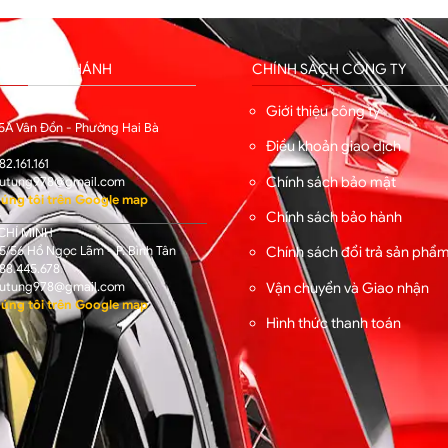
HỐNG CHI NHÁNH
CHÍNH SÁCH CÔNG TY
I
Giới thiệu công ty
5A Vân Đồn - Phường Hai Bà
Điều khoản giao dịch
82.161.161
Chính sách bảo mật
utung978@gmail.com
úng tôi trên Google map
Chính sách bảo hành
CHÍ MINH
/56 Hồ Ngọc Lãm - P. Bình Tân
Chính sách đổi trả sản phẩ
88.445.678
Vận chuyển và Giao nhận
utung978@gmail.com
úng tôi trên Google map
Hình thức thanh toán