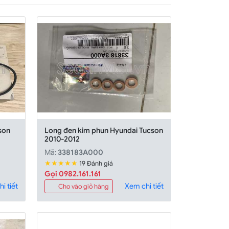
son
Long đen kim phun Hyundai Tucson
2010-2012
Mã:
338183A000
★★★★★
19 Đánh giá
Gọi 0982.161.161
i tiết
Xem chi tiết
Cho vào giỏ hàng