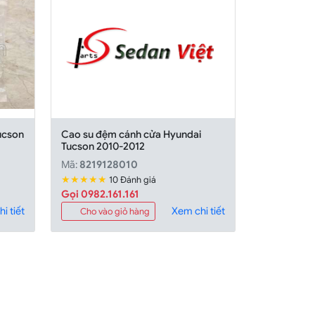
ucson
Cao su đệm cánh cửa Hyundai
Tucson 2010-2012
Mã:
8219128010
★★★★★
10 Đánh giá
Gọi 0982.161.161
i tiết
Xem chi tiết
Cho vào giỏ hàng