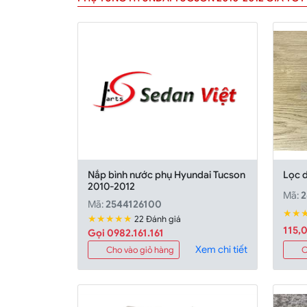
Nắp bình nước phụ Hyundai Tucson
Lọc 
2010-2012
Mã:
2
Mã:
2544126100
★★
★★★★★
22 Đánh giá
115,
Gọi 0982.161.161
Xem chi tiết
Cho vào giỏ hàng
C