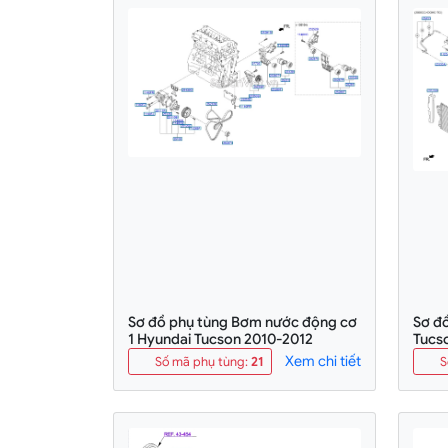
Sơ đồ phụ tùng Bơm nước động cơ
Sơ đ
1 Hyundai Tucson 2010-2012
Tucs
Xem chi tiết
Số mã phụ tùng
:
21
S