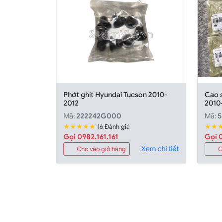
Phớt ghít Hyundai Tucson 2010-
Cao 
2012
2010
Mã:
222242G000
Mã:
5
★★★★★
★★
16 Đánh giá
Gọi 0982.161.161
Gọi 0
Xem chi tiết
Cho vào giỏ hàng
C