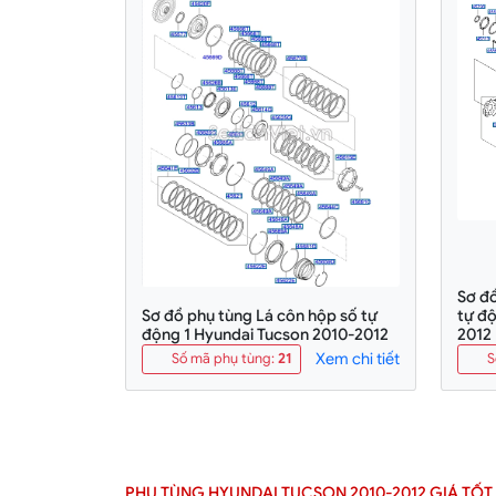
Sơ đ
Sơ đồ phụ tùng Lá côn hộp số tự
tự đ
động 1 Hyundai Tucson 2010-2012
2012
Xem chi tiết
Số mã phụ tùng
:
21
S
PHỤ TÙNG HYUNDAI TUCSON 2010-2012 GIÁ TỐT