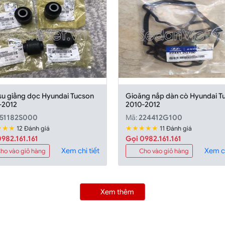
su giằng dọc Hyundai Tucson
Gioăng nắp dàn cò Hyundai T
-2012
2010-2012
51182S000
Mã:
224412G100
★★★
★★★★★
12 Đánh giá
11 Đánh giá
982.161.161
Gọi 0982.161.161
Xem chi tiết
Xem ch
ho vào giỏ hàng
Cho vào giỏ hàng
Xem thêm