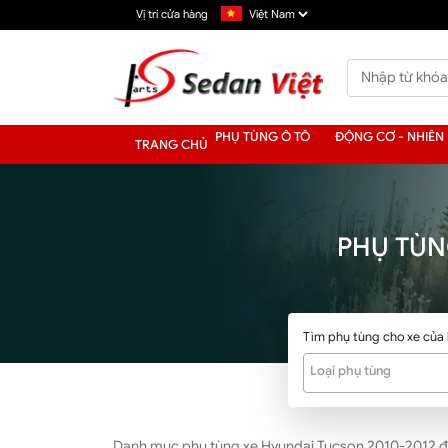
Vị trí cửa hàng
PHỤ TÙNG Ô TÔ
ĐỘNG CƠ - NHIÊN 
TRANG CHỦ
PHỤ TÙN
Tìm phụ tùng cho xe của
Loại phụ tùng
Danh mục phụ tùng xe Hyundai Tucson 2010-2012 đầy đ