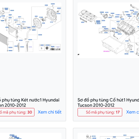
ồ phụ tùng Két nước1 Hyundai
Sơ đồ phụ tùng Cổ hút1 Hyund
on 2010-2012
Tucson 2010-2012
Xem chi tiết
Xem ch
ố mã phụ tùng
:
30
Số mã phụ tùng
:
17