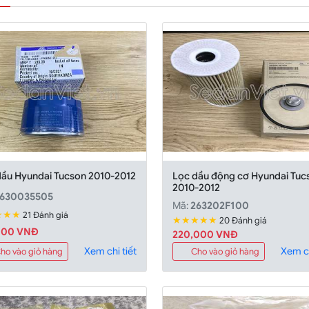
dầu Hyundai Tucson 2010-2012
Lọc dầu động cơ Hyundai Tuc
2010-2012
630035505
Mã:
263202F100
★★★
21 Đánh giá
★★★★★
20 Đánh giá
000 VNĐ
220,000 VNĐ
Xem chi tiết
Xem ch
ho vào giỏ hàng
Cho vào giỏ hàng