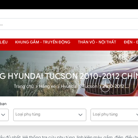
LIỆU
KHUNG GẦM - TRUYỀN ĐỘNG
THÂN VỎ - NỘI THẤT
ĐIỆN - 
G HYUNDAI TUCSON 2010-2012 CH
Trang chủ
Hãng xe
Hyundai
Tucson
2010-2012
 bạn
Loại phụ tùng
Loại phụ tùng
ủ nhất. Hệ thống tra cứu phụ tùng, linh kiện máy, gầm, điện, điều hòa