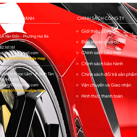
HỐNG CHI NHÁNH
CHÍNH SÁCH CÔNG TY
I
Giới thiệu công ty
5A Vân Đồn - Phường Hai Bà
Điều khoản giao dịch
82.161.161
Chính sách bảo mật
utung978@gmail.com
úng tôi trên Google map
Chính sách bảo hành
CHÍ MINH
/56 Hồ Ngọc Lãm - P. Bình Tân
Chính sách đổi trả sản phẩ
88.445.678
Vận chuyển và Giao nhận
utung978@gmail.com
úng tôi trên Google map
Hình thức thanh toán