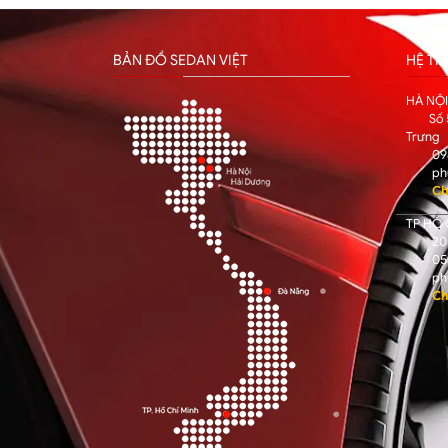
BẢN ĐỒ SEDAN VIỆT
HỆ T
HÀ NỘ
Số 
Trưng
09
ph
Ch
TP HỒ 
205
05
ph
Ch