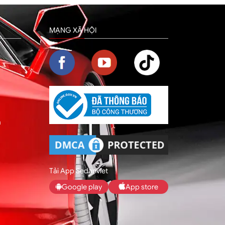
MẠNG XÃ HỘI
m
Tải App Sedanviet
Google play
App store