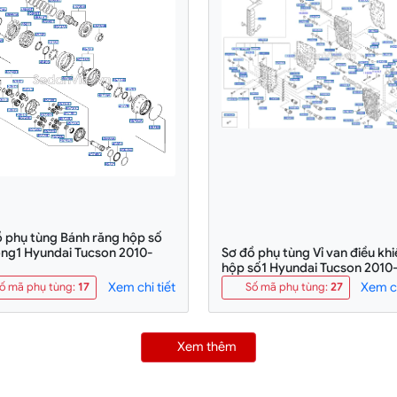
ồ phụ tùng Bánh răng hộp số
ộng1 Hyundai Tucson 2010-
Sơ đồ phụ tùng Vỉ van điều khi
hộp số1 Hyundai Tucson 2010
Xem chi tiết
Xem ch
ố mã phụ tùng
:
17
Số mã phụ tùng
:
27
Xem thêm