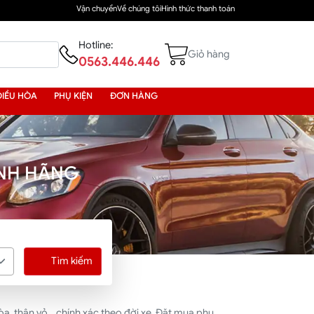
Vận chuyển
Về chúng tôi
Hình thức thanh toán
Hotline:
Giỏ hàng
0563.446.446
ĐIỀU HÒA
PHỤ KIỆN
ĐƠN HÀNG
ÍNH HÃNG
Tìm kiếm
, thân vỏ... chính xác theo đời xe. Đặt mua phụ