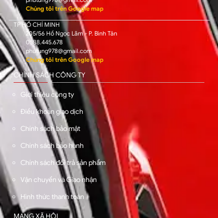
phutung978@gmail.com
Chúng tôi trên Google map
TP HỒ CHÍ MINH
205/56 Hồ Ngọc Lãm - P. Bình Tân
0588.445.678
phutung978@gmail.com
Chúng tôi trên Google map
CHÍNH SÁCH CÔNG TY
Giới thiệu công ty
Điều khoản giao dịch
Chính sách bảo mật
Chính sách bảo hành
Chính sách đổi trả sản phẩm
Vận chuyển và Giao nhận
Hình thức thanh toán
MẠNG XÃ HỘI