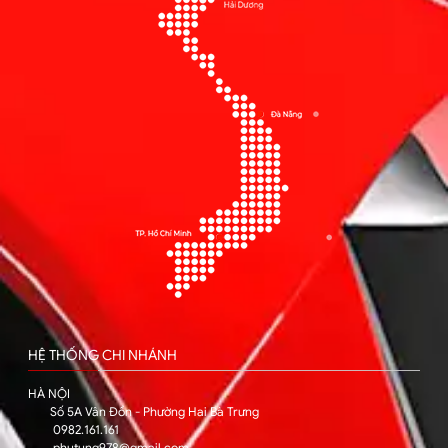
HỆ THỐNG CHI NHÁNH
HÀ NỘI
Số 5A Vân Đồn - Phường Hai Bà Trưng
0982.161.161