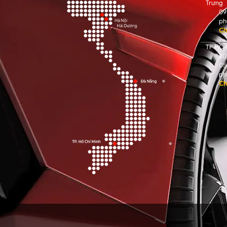
Trưng
09
ph
Ch
TP HỒ 
205
05
ph
Ch