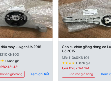
 đầu máy Luxgen U6 2015
Cao su chân giằng động cơ L
U6 2015
1210KN103
Mã:
11360KN101
★★
1 Đánh giá
★★★★
1 Đánh giá
982.161.161
Gọi 0982.161.161
Xem chi tiết
Xem ch
ho vào giỏ hàng
Cho vào giỏ hàng