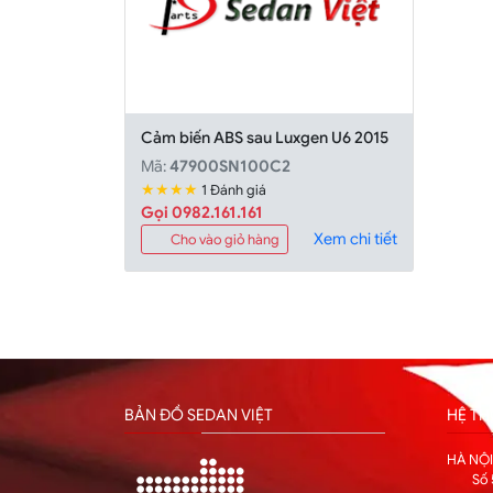
Cảm biến ABS sau Luxgen U6 2015
Mã:
47900SN100C2
★★★★
1 Đánh giá
Gọi 0982.161.161
Xem chi tiết
Cho vào giỏ hàng
BẢN ĐỒ SEDAN VIỆT
HỆ T
HÀ NỘ
Số 