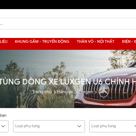
LIỆU
KHUNG GẦM - TRUYỀN ĐỘNG
THÂN VỎ - NỘI THẤT
ĐIỆN - 
TÙNG DÒNG XE LUXGEN U6 CHÍNH
Trang chủ
Hãng xe
Luxgen
U6
 bạn
Loại phụ tùng
Loại phụ tùng