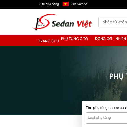
Vị trí cửa hàng
PHỤ TÙNG Ô TÔ
ĐỘNG CƠ - NHIÊN 
TRANG CHỦ
PHỤ 
Tìm phụ tùng cho xe của
Loại phụ tùng