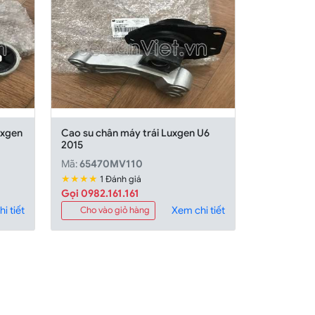
uxgen
Cao su chân máy trái Luxgen U6
2015
Mã:
65470MV110
★★★★
1 Đánh giá
Gọi 0982.161.161
i tiết
Xem chi tiết
Cho vào giỏ hàng