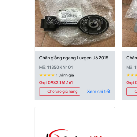
Chân giằng ngang Luxgen U6 2015
Chân
Mã:
11350KN101
Mã:
1
★★★★
★★
1 Đánh giá
Gọi 0982.161.161
Gọi 0
Xem chi tiết
Cho vào giỏ hàng
C