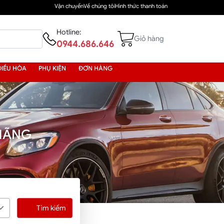
Vận chuyển
Về chúng tôi
Hình thức thanh toán
Hotline:
Giỏ hàng
0944.686.646
ĐIỀU HÒA
PHỤ KIỆN
ĐƠN HÀNG
 HÃNG
Tìm kiếm