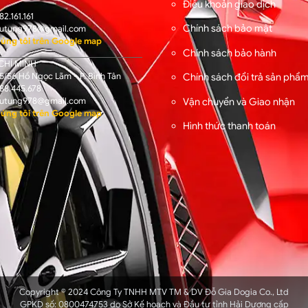
Điều khoản giao dịch
82.161.161
Chính sách bảo mật
utung978@gmail.com
úng tôi trên Google map
Chính sách bảo hành
CHÍ MINH
/56 Hồ Ngọc Lãm - P. Bình Tân
Chính sách đổi trả sản phẩ
88.445.678
Vận chuyển và Giao nhận
utung978@gmail.com
úng tôi trên Google map
Hình thức thanh toán
Copyright © 2024 Công Ty TNHH MTV TM & DV Đỗ Gia Dogia Co., Ltd
GPKD số: 0800474753 do Sở Kế hoạch và Đầu tư tỉnh Hải Dương cấp