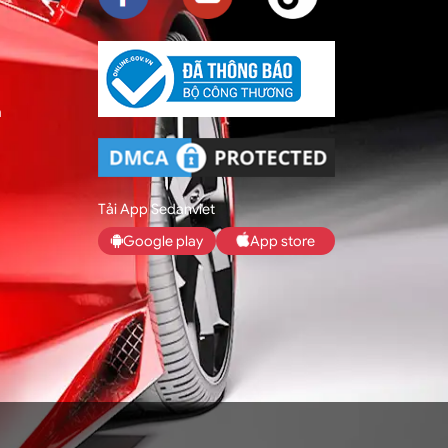
m
Tải App Sedanviet
Google play
App store