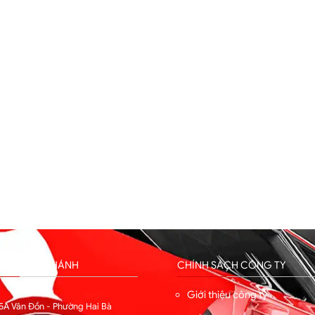
HỐNG CHI NHÁNH
CHÍNH SÁCH CÔNG TY
I
Giới thiệu công ty
5A Vân Đồn - Phường Hai Bà