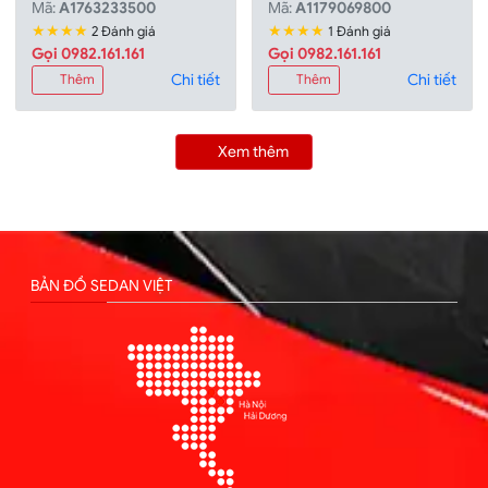
Mã:
A1763233500
Mã:
A1179069800
★★★★
★★★★
2 Đánh giá
1 Đánh giá
Gọi 0982.161.161
Gọi 0982.161.161
Chi tiết
Chi tiết
Thêm
Thêm
Xem thêm
BẢN ĐỒ SEDAN VIỆT