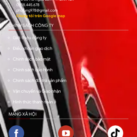
0588.445.678
phutung978@gmail.com
Chúng tôi trên Google map
CHÍNH SÁCH CÔNG TY
Giới thiệu công ty
Điều khoản giao dịch
Chính sách bảo mật
Chính sách bảo hành
Chính sách đổi trả sản phẩm
Vận chuyển và Giao nhận
Hình thức thanh toán
MẠNG XÃ HỘI