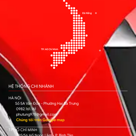
HỆ THỐNG CHI NHÁNH
HÀ NỘI
Số 5A Vân Đồn - Phường Hai Bà Trưng
0982.161.161
phutung978@gmail.com
Chúng tôi trên Google map
TP HỒ CHÍ MINH
205/56 Hồ Ngọc Lãm - P. Bình Tân