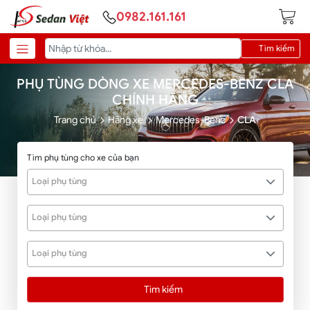
0982.161.161
Tìm kiếm
PHỤ TÙNG DÒNG XE MERCEDES-BENZ CLA
CHÍNH HÃNG
Trang chủ
Hãng xe
Mercedes-Benz
CLA
Tìm phụ tùng cho xe của bạn
Loại phụ tùng
Loại phụ tùng
Loại phụ tùng
Tìm kiếm