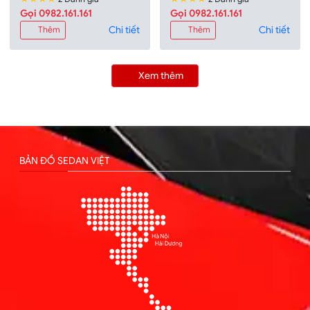
Gọi 0982.161.161
Gọi 0982.161.161
Chi tiết
Chi tiết
Thêm
Thêm
Xem thêm
BẢN ĐỒ SEDAN VIỆT