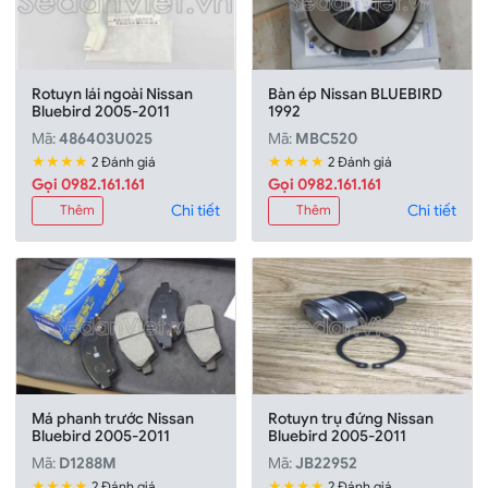
Rotuyn lái ngoài Nissan
Bàn ép Nissan BLUEBIRD
Bluebird 2005-2011
1992
Mã:
486403U025
Mã:
MBC520
★★★★
★★★★
2 Đánh giá
2 Đánh giá
Gọi 0982.161.161
Gọi 0982.161.161
Chi tiết
Chi tiết
Thêm
Thêm
Má phanh trước Nissan
Rotuyn trụ đứng Nissan
Bluebird 2005-2011
Bluebird 2005-2011
Mã:
D1288M
Mã:
JB22952
★★★★
★★★★
2 Đánh giá
2 Đánh giá