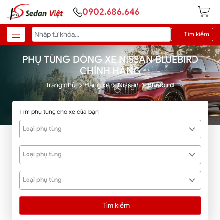
0902.686.646
Tìm kiếm
PHỤ TÙNG DÒNG XE NISSAN BLUEBIRD
CHÍNH HÃNG
Trang chủ
Hãng xe
Nissan
Bluebird
Tìm phụ tùng cho xe của bạn
Loại phụ tùng
Loại phụ tùng
Loại phụ tùng
Tìm kiếm