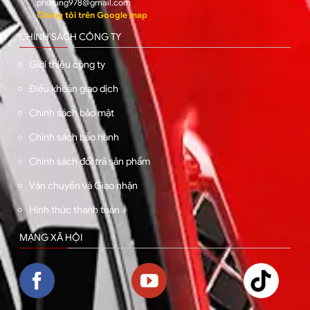
phutung978@gmail.com
Chúng tôi trên Google map
CHÍNH SÁCH CÔNG TY
Giới thiệu công ty
Điều khoản giao dịch
Chính sách bảo mật
Chính sách bảo hành
Chính sách đổi trả sản phẩm
Vận chuyển và Giao nhận
Hình thức thanh toán
MẠNG XÃ HỘI