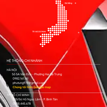
HỆ THỐNG CHI NHÁNH
HÀ NỘI
Số 5A Vân Đồn - Phường Hai Bà Trưng
0982.161.161
phutung978@gmail.com
Chúng tôi trên Google map
TP HỒ CHÍ MINH
205/56 Hồ Ngọc Lãm - P. Bình Tân
0588.445.678