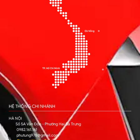
HỆ THỐNG CHI NHÁNH
HÀ NỘI
Số 5A Vân Đồn - Phường Hai Bà Trưng
0982.161.161
phutung978@gmail.com