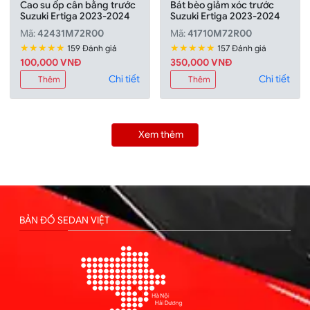
Cao su ốp cân bằng trước
Bát bèo giảm xóc trước
Suzuki Ertiga 2023-2024
Suzuki Ertiga 2023-2024
Mã:
42431M72R00
Mã:
41710M72R00
★★★★★
★★★★★
159 Đánh giá
157 Đánh giá
100,000 VNĐ
350,000 VNĐ
Chi tiết
Chi tiết
Thêm
Thêm
Xem thêm
BẢN ĐỒ SEDAN VIỆT