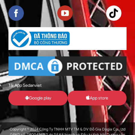
Tải App Sedanviet
Google play
App store
Copyright © 2024 Công Ty TNHH MTV TM & DV Đỗ Gia Dogia Co., Ltd
GPKD số: 0800474753 do Sở Kế hoạch và Đầu tư tỉnh Hải Dương cấp