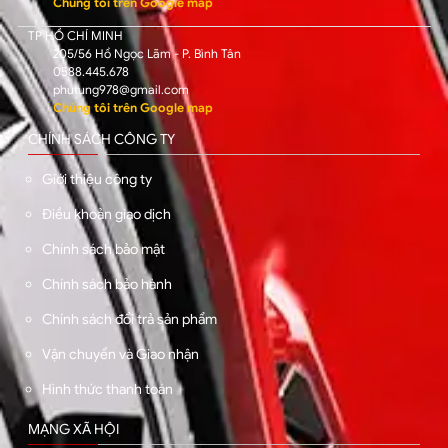
Chúng tôi trên Google map
TP HỒ CHÍ MINH
205/56 Hồ Ngọc Lãm - P. Bình Tân
0588.445.678
phutung978@gmail.com
Chúng tôi trên Google map
CHÍNH SÁCH CÔNG TY
Giới thiệu công ty
Điều khoản giao dịch
Chính sách bảo mật
Chính sách bảo hành
Chính sách đổi trả sản phẩm
Vận chuyển và Giao nhận
Hình thức thanh toán
MẠNG XÃ HỘI