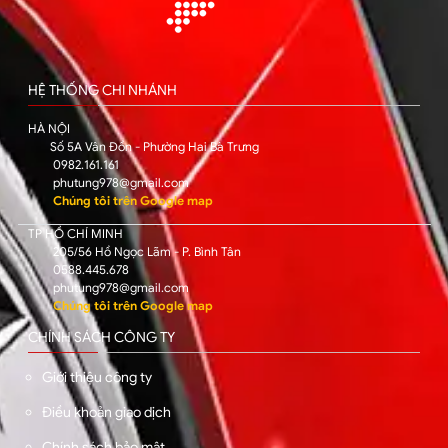
HỆ THỐNG CHI NHÁNH
HÀ NỘI
Số 5A Vân Đồn - Phường Hai Bà Trưng
0982.161.161
phutung978@gmail.com
Chúng tôi trên Google map
TP HỒ CHÍ MINH
205/56 Hồ Ngọc Lãm - P. Bình Tân
0588.445.678
phutung978@gmail.com
Chúng tôi trên Google map
CHÍNH SÁCH CÔNG TY
Giới thiệu công ty
Điều khoản giao dịch
Chính sách bảo mật