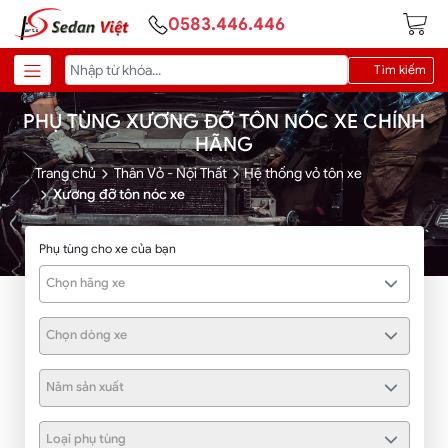
0583.446.446
Tìm kiếm
PHỤ TÙNG XƯƠNG ĐỠ TÔN NÓC XE CHÍNH
HÃNG
Trang chủ
Thân Vỏ - Nội Thất
Hệ thống vỏ tôn xe
Xương đỡ tôn nóc xe
Phụ tùng cho xe của bạn
Chọn hãng xe
Chọn dòng xe
Năm sản xuất
Loại phụ tùng