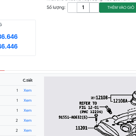
Số lượng:
THÊM VÀO GIỎ
G
86.646
46.446
C.tiết
1
Xem
1
Xem
1
Xem
2
Xem
2
Xem