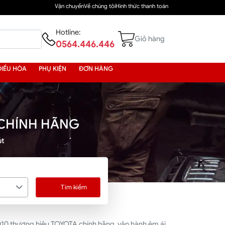
Vận chuyển
Về chúng tôi
Hình thức thanh toán
Hotline:
Giỏ hàng
0564.446.446
ĐIỀU HÒA
PHỤ KIỆN
ĐƠN HÀNG
 CHÍNH HÃNG
út
Tìm kiếm
010 thương hiệu TOYOTA chính hãng, vận hành êm ái