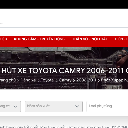
LIỆU
KHUNG GẦM - TRUYỀN ĐỘNG
THÂN VỎ - NỘI THẤT
ĐIỆN - 
 HÚT XE TOYOTA CAMRY 2006-2011
rang chủ
Hãng xe
Toyota
Camry
2006-2011
Phớt Xupap h
ng xe
Năm sản xuất
Loại phụ tùng
h hãng, giá tốt nhất. Phụ tùng chất lượng cao, mã phụ tùng 111310H