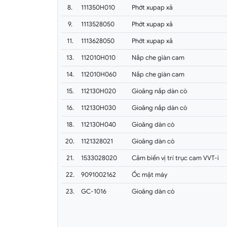
8.
111350H010
Phớt xupap xả
9.
1113528050
Phớt xupap xả
11.
1113628050
Phớt xupap xả
13.
112010H010
Nắp che giàn cam
14.
112010H060
Nắp che giàn cam
15.
112130H020
Gioăng nắp dàn cò
16.
112130H030
Gioăng nắp dàn cò
18.
112130H040
Gioăng dàn cò
20.
1121328021
Gioăng dàn cò
21.
1533028020
Cảm biến vị trí trục cam VVT-i
22.
9091002162
Ốc mặt máy
23.
GC-1016
Gioăng dàn cò