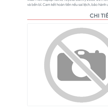
và bền bỉ. Cam kết hoàn tiền nếu sai lệch, bảo hành uy
CHI T