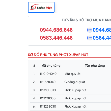
TƯ VẤN & HỖ TRỢ MUA HÀN
0944.686.646
0944.6
0583.446.446
0564.4
SƠ ĐỒ PHỤ TÙNG PHỚT XUPAP HÚT
#
Mã phụ tùng
Tên phụ tùng
1.
111010H040
Mặt quy lát
2.
1111528040
Gioăng quy lát
3.
111310H010
Phớt Xupap hút
4.
1113128030
Phớt Xupap hút
6.
1113228030
Phớt Xupap hút