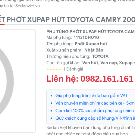
 tín tại Sedanviet.vn.
IẾT PHỚT XUPAP HÚT TOYOTA CAMRY 200
PHỤ TÙNG PHỚT XUPAP HÚT TOYOTA CAMR
Mã phụ tùng:
111310H010
Tên phụ tùng:
Phớt Xupap hút
Xuất xứ sản phẩm:
Nhật Bản
Thương hiệu phụ tùng:
TOYOTA
Các tên gọi khác:
Van hút, Van nạp, Xupap 
⭐⭐⭐⭐⭐
1 Đánh giá
Liên hệ:
0982.161.161
Giá phụ tùng trên chưa bao gồm VAT
Vận chuyển miễn phí ra các bến xe < 5km v
Cam kết 100% sản phẩm phụ tùng chính
Quý khách cung cấp số khung/VIN/hình ản
Sedan Việt khuyên bạn dùng phụ tùng chính 
nhất cho chiếc xe hoạt động hiệu quả hơn.