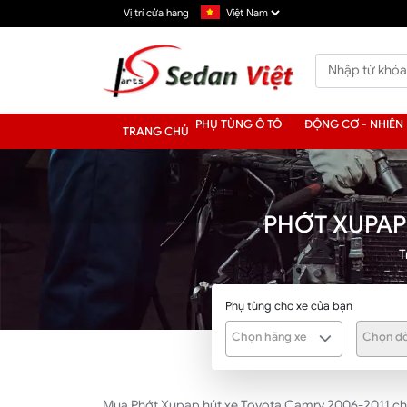
Vị trí cửa hàng
PHỤ TÙNG Ô TÔ
ĐỘNG CƠ - NHIÊN 
TRANG CHỦ
PHỚT XUPAP
T
Phụ tùng cho xe của bạn
Chọn hãng xe
Chọn dò
Mua Phớt Xupap hút xe Toyota Camry 2006-2011 chín