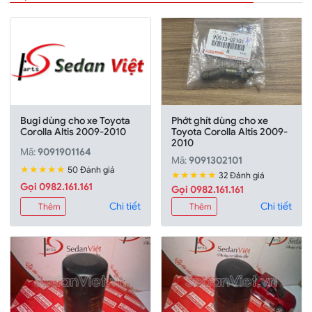
Bugi dùng cho xe Toyota
Phớt ghít dùng cho xe
Corolla Altis 2009-2010
Toyota Corolla Altis 2009-
2010
Mã:
9091901164
Mã:
9091302101
★★★★★
50 Đánh giá
★★★★★
32 Đánh giá
Gọi 0982.161.161
Gọi 0982.161.161
Chi tiết
Chi tiết
Thêm
Thêm