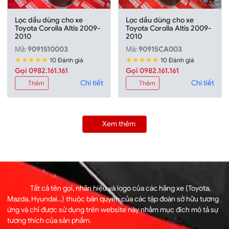
Lọc dầu dùng cho xe
Lọc dầu dùng cho xe
Toyota Corolla Altis 2009-
Toyota Corolla Altis 2009-
2010
2010
Mã:
9091510003
Mã:
90915CA003
★★★★★
★★★★★
10 Đánh giá
10 Đánh giá
Gọi 0982.161.161
Gọi 0982.161.161
Chi tiết
Chi tiết
Thêm
Thêm
Xem thêm
Tất cả tên gọi, nhãn hiệu và logo của các hãng xe (Toyota,
Mazda, Hyundai...) thuộc bản quyền của các tập đoàn sở hữu tương
ứng và chỉ được sử dụng trên website này nhằm mục đích mô tả sự
tương thích của sản phẩm.