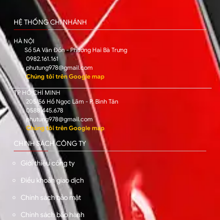
HỆ THỐNG CHI NHÁNH
HÀ NỘI
Số 5A Vân Đồn - Phường Hai Bà Trưng
0982.161.161
phutung978@gmail.com
Chúng tôi trên Google map
TP HỒ CHÍ MINH
205/56 Hồ Ngọc Lãm - P. Bình Tân
0588.445.678
phutung978@gmail.com
Chúng tôi trên Google map
CHÍNH SÁCH CÔNG TY
Giới thiệu công ty
Điều khoản giao dịch
Chính sách bảo mật
Chính sách bảo hành