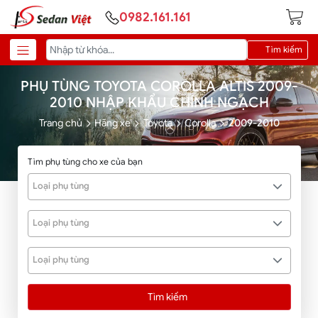
0982.161.161
Tìm kiếm
PHỤ TÙNG TOYOTA COROLLA ALTIS 2009-
2010 NHẬP KHẨU CHÍNH NGẠCH
Trang chủ
Hãng xe
Toyota
Corolla
2009-2010
Tìm phụ tùng cho xe của bạn
Loại phụ tùng
Loại phụ tùng
Loại phụ tùng
Tìm kiếm