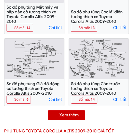
Sơ đồ phụ tùng Mặt máy và
nắp dàn cò tương thích xe
Sơ đồ phụ tùng Cọc lái điện
Toyota Corolla Altis 2009-
tương thích xe Toyota
2010
Corolla Altis 2009-2010
Chi tiết
Chi tiết
Số mã
:
14
Số mã
:
13
Sơ đồ phụ tùng Giá đỡ động
Sơ đồ phụ tùng Cản trước
cơ tương thích xe Toyota
tương thích xe Toyota
Corolla Altis 2009-2010
Corolla Altis 2009-2010
Chi tiết
Chi tiết
Số mã
:
6
Số mã
:
14
Xem thêm
PHỤ TÙNG TOYOTA COROLLA ALTIS 2009-2010 GIÁ TỐT