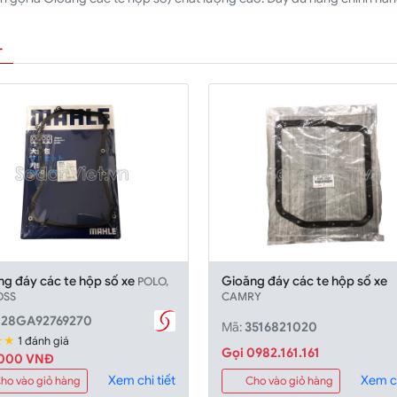
T
ng đáy các te hộp số xe
Gioăng đáy các te hộp số xe
POLO,
OSS
CAMRY
28GA92769270
Mã:
3516821020
★★
1 đánh giá
Gọi 0982.161.161
,000 VNĐ
Xem chi tiết
Xem ch
ho vào giỏ hàng
Cho vào giỏ hàng