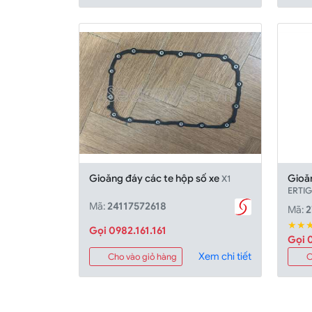
Gioăng đáy các te hộp số xe
Gioăn
X1
ERTIG
Mã:
24117572618
Mã:
2
★★
Gọi 0982.161.161
Gọi 0
Xem chi tiết
Cho vào giỏ hàng
C