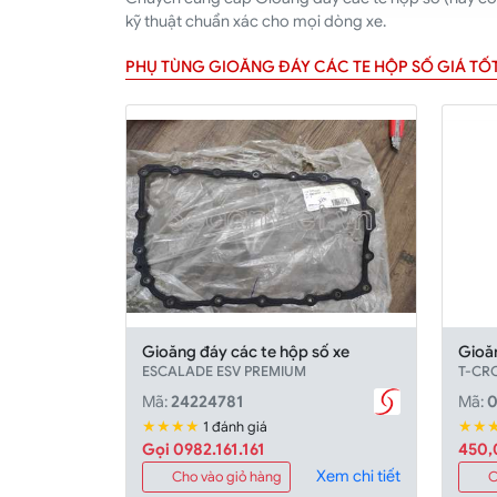
kỹ thuật chuẩn xác cho mọi dòng xe.
PHỤ TÙNG GIOĂNG ĐÁY CÁC TE HỘP SỐ GIÁ TỐ
Gioăng đáy các te hộp số xe
Gioă
ESCALADE ESV PREMIUM
T-CR
Mã:
24224781
Mã:
0
★★★★
★★
1 đánh giá
Gọi 0982.161.161
450
Xem chi tiết
Cho vào giỏ hàng
C