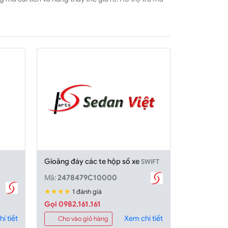
Gioăng đáy các te hộp số xe
SWIFT
Mã:
2478479C10000
★★★★
1 đánh giá
Gọi 0982.161.161
i tiết
Xem chi tiết
Cho vào giỏ hàng