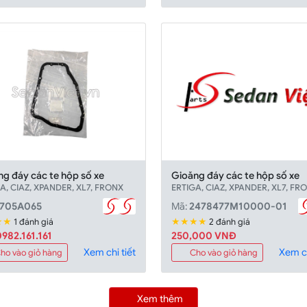
g đáy các te hộp số xe
Gioăng đáy các te hộp số xe
A, CIAZ, XPANDER, XL7, FRONX
ERTIGA, CIAZ, XPANDER, XL7, FR
705A065
Mã:
2478477M10000-01
★★
★★★★
1 đánh giá
2 đánh giá
982.161.161
250,000 VNĐ
Xem chi tiết
Xem ch
ho vào giỏ hàng
Cho vào giỏ hàng
Xem thêm