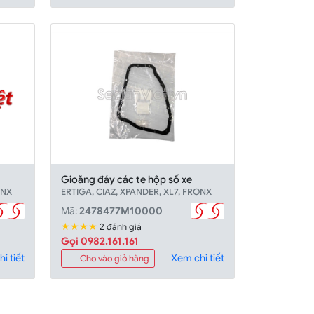
Gioăng đáy các te hộp số xe
ONX
ERTIGA, CIAZ, XPANDER, XL7, FRONX
Mã:
2478477M10000
★★★★
2 đánh giá
Gọi 0982.161.161
i tiết
Xem chi tiết
Cho vào giỏ hàng