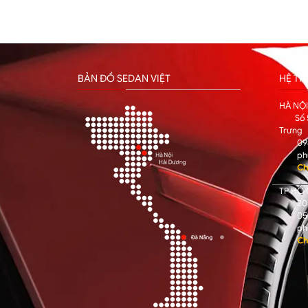
BẢN ĐỒ SEDAN VIỆT
HỆ T
HÀ NỘ
Số 
Trưng
09
ph
Ch
TP HỒ 
205
05
ph
Ch