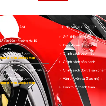
HỐNG CHI NHÁNH
CHÍNH SÁCH CÔNG TY
I
Giới thiệu công ty
5A Vân Đồn - Phường Hai Bà
Điều khoản giao dịch
82.161.161
Chính sách bảo mật
utung978@gmail.com
úng tôi trên Google map
Chính sách bảo hành
CHÍ MINH
/56 Hồ Ngọc Lãm - P. Bình Tân
Chính sách đổi trả sản phẩ
88.445.678
Vận chuyển và Giao nhận
utung978@gmail.com
úng tôi trên Google map
Hình thức thanh toán