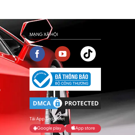
MẠNG XÃ HỘI
m
Tải App Sedanviet
Google play
App store