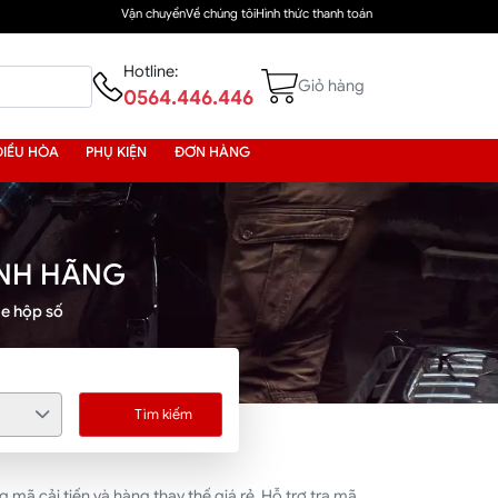
Vận chuyển
Về chúng tôi
Hình thức thanh toán
Hotline:
Giỏ hàng
0564.446.446
ĐIỀU HÒA
PHỤ KIỆN
ĐƠN HÀNG
ÍNH HÃNG
te hộp số
Tìm kiếm
ã cải tiến và hàng thay thế giá rẻ. Hỗ trợ tra mã