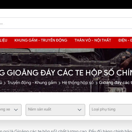
LIỆU
KHUNG GẦM - TRUYỀN ĐỘNG
THÂN VỎ - NỘI THẤT
ĐIỆN - 
G GIOĂNG ĐÁY CÁC TE HỘP SỐ CH
ủ
Truyền động - Khung gầm
Hệ thống hộp số
Gioăng đáy các 
ng xe
Năm sản xuất
Loại phụ tùng
ọi là Gioăng các te hộp số) chất lượng cao. Đầy đủ hàng chính hãng m