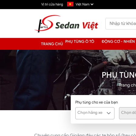
Vị trí cửa hàng
PHỤ TÙNG Ô TÔ
ĐỘNG CƠ - NHIÊN 
TRANG CHỦ
PHỤ TÙN
Trang ch
Phụ tùng cho xe của bạn
Chọn hãng xe
Chọn dò
Chuyên cung cấp Gioăng đáy các te hộp số (hay còn g