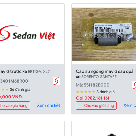
oay ơ trước xe
Cao su ngõng may ơ sau quả 
ERTIGA, XL7
xe
SORENTO, SANTAFE
43401M68R00
Mã:
551182B000
★★★
36 đánh giá
★★★★★
8 đánh giá
0,000 VNĐ
Gọi 0982.161.161
Xem chi tiết
Xem ch
ho vào giỏ hàng
Cho vào giỏ hàng