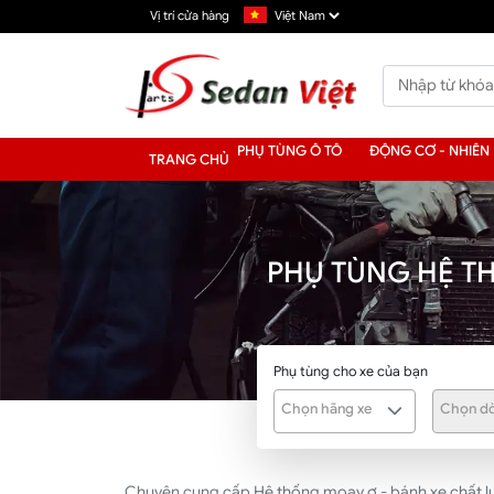
Vị trí cửa hàng
PHỤ TÙNG Ô TÔ
ĐỘNG CƠ - NHIÊN 
TRANG CHỦ
PHỤ TÙNG HỆ T
Phụ tùng cho xe của bạn
Chọn hãng xe
Chọn dò
Chuyên cung cấp Hệ thống moay ơ - bánh xe chất lượ