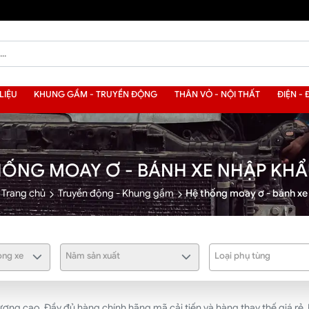
LIỆU
KHUNG GẦM - TRUYỀN ĐỘNG
THÂN VỎ - NỘI THẤT
ĐIỆN - 
HỐNG MOAY Ơ - BÁNH XE NHẬP KH
Trang chủ
Truyền động - Khung gầm
Hệ thống moay ơ - bánh xe
ng xe
Năm sản xuất
Loại phụ tùng
ng cao. Đầy đủ hàng chính hãng mã cải tiến và hàng thay thế giá rẻ. 