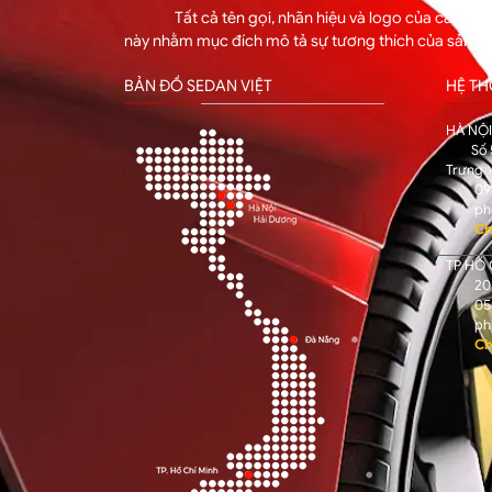
Tất cả tên gọi, nhãn hiệu và logo của các hã
này nhằm mục đích mô tả sự tương thích của sản p
BẢN ĐỒ SEDAN VIỆT
HỆ T
HÀ NỘ
Số 
Trưng
09
ph
Ch
TP HỒ 
205
05
ph
Ch