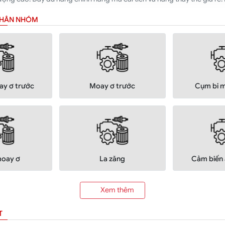
 PHÂN NHÓM
ay ơ trước
Moay ơ trước
Cụm bi m
moay ơ
La zăng
Cảm biến 
Xem thêm
T