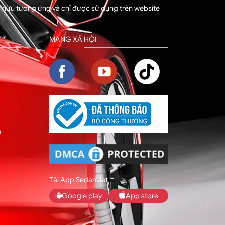
sở hữu tương ứng và chỉ được sử dụng trên website
MẠNG XÃ HỘI
m
Tải App Sedanviet
Google play
App store