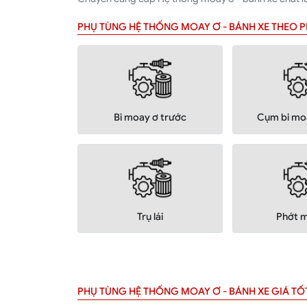
PHỤ TÙNG HỆ THỐNG MOAY Ơ - BÁNH XE THEO
Bi moay ơ trước
Cụm bi mo
Trụ lái
Phớt 
PHỤ TÙNG HỆ THỐNG MOAY Ơ - BÁNH XE GIÁ TỐ