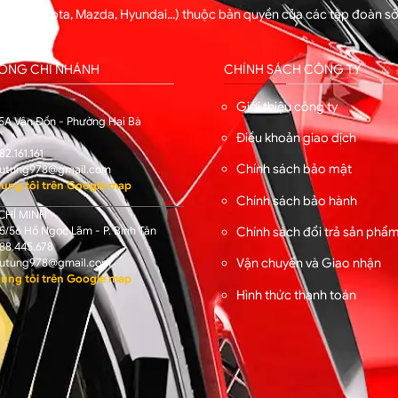
ng xe (Toyota, Mazda, Hyundai...) thuộc bản quyền của các tập đoàn 
hẩm.
HỐNG CHI NHÁNH
CHÍNH SÁCH CÔNG TY
I
Giới thiệu công ty
5A Vân Đồn - Phường Hai Bà
Điều khoản giao dịch
82.161.161
Chính sách bảo mật
utung978@gmail.com
úng tôi trên Google map
Chính sách bảo hành
CHÍ MINH
/56 Hồ Ngọc Lãm - P. Bình Tân
Chính sách đổi trả sản phẩ
88.445.678
Vận chuyển và Giao nhận
utung978@gmail.com
úng tôi trên Google map
Hình thức thanh toán