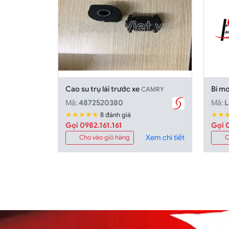
Cao su trụ lái trước xe
Bi m
CAMRY
Mã:
4872520380
Mã:
L
★★★★★
★★
8 đánh giá
Gọi 0982.161.161
Gọi 0
Xem chi tiết
Cho vào giỏ hàng
C