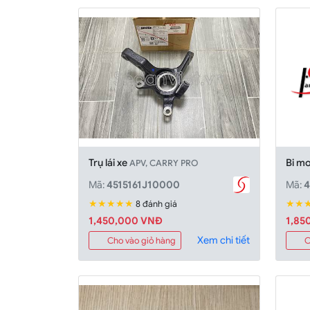
Trụ lái xe
Bi m
APV, CARRY PRO
Mã:
4515161J10000
Mã:
★★★★★
★★
8 đánh giá
1,450,000 VNĐ
1,85
Xem chi tiết
Cho vào giỏ hàng
C