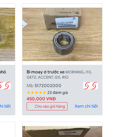
nhỏ
Bi moay ơ trước xe
MORNING, I10,
GETZ, ACCENT, I20, RIO
Mã:
5172002000
★★★★★
23 đánh giá
450,000 VNĐ
i tiết
Xem chi tiết
Cho vào giỏ hàng