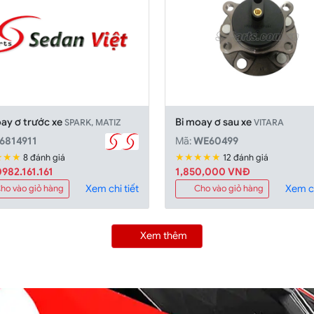
oay ơ trước xe
Bi moay ơ sau xe
SPARK, MATIZ
VITARA
6814911
Mã:
WE60499
★★★
★★★★★
8 đánh giá
12 đánh giá
982.161.161
1,850,000 VNĐ
Xem chi tiết
Xem ch
ho vào giỏ hàng
Cho vào giỏ hàng
Xem thêm