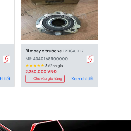
Bi moay ơ trước xe
ERTIGA, XL7
Mã:
4340168R00000
★★★★★
8 đánh giá
2,250,000 VNĐ
i tiết
Xem chi tiết
Cho vào giỏ hàng