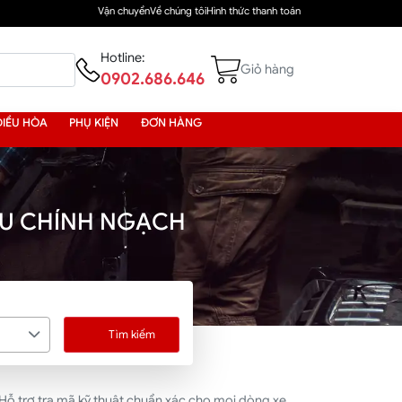
Vận chuyển
Về chúng tôi
Hình thức thanh toán
Hotline:
Giỏ hàng
0902.686.646
ĐIỀU HÒA
PHỤ KIỆN
ĐƠN HÀNG
ẨU CHÍNH NGẠCH
Tìm kiếm
Hỗ trợ tra mã kỹ thuật chuẩn xác cho mọi dòng xe.