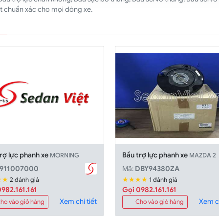
uật chuẩn xác cho mọi dòng xe.
rợ lực phanh xe
Bầu trợ lực phanh xe
MORNING
MAZDA 2
911007000
Mã:
DBY94380ZA
★★
★★★★
2 đánh giá
1 đánh giá
982.161.161
Gọi 0982.161.161
Xem chi tiết
Xem ch
ho vào giỏ hàng
Cho vào giỏ hàng