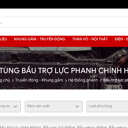
LIỆU
KHUNG GẦM - TRUYỀN ĐỘNG
THÂN VỎ - NỘI THẤT
ĐIỆN - 
 TÙNG BẦU TRỢ LỰC PHANH CHÍNH 
g chủ
Truyền động - Khung gầm
Hệ thống phanh
Bầu trợ lực 
ng xe
Năm sản xuất
Loại phụ tùng
Bầu trợ lực chân không, Bầu sạc bô thắng, Bầu servo thắng, Bầu serv