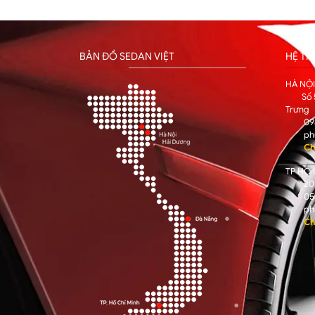
BẢN ĐỒ SEDAN VIỆT
HỆ T
HÀ NỘ
Số 
Trưng
09
ph
Ch
TP HỒ 
205
05
ph
Ch