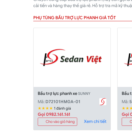
cải tiến và hàng thay thế giá rẻ. Hỗ trợ tra mã kỹ th
PHỤ TÙNG BẦU TRỢ LỰC PHANH GIÁ TỐT
Bầu trợ lực phanh xe
Bầu t
SUNNY
Mã:
D72101HM0A-01
Mã:
5
★★★★
★★
1 đánh giá
Gọi 0982.161.161
Gọi 0
Xem chi tiết
Cho vào giỏ hàng
C