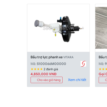
Bầu trợ lực phanh xe
Bầu t
VITARA
Mã:
5100066M00000
Mã:
9
★★★★
★★
2 đánh giá
4,850,000 VNĐ
Gọi 0
Xem chi tiết
Cho vào giỏ hàng
C