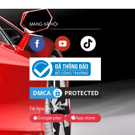
MẠNG XÃ HỘI
m
Tải App Sedanviet
Google play
App store