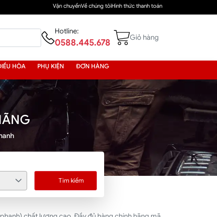
Vận chuyển
Về chúng tôi
Hình thức thanh toán
Hotline:
Giỏ hàng
0588.445.678
ĐIỀU HÒA
PHỤ KIỆN
ĐƠN HÀNG
HÃNG
phanh
Tìm kiếm
o phanh) chất lượng cao. Đầy đủ hàng chính hãng mã