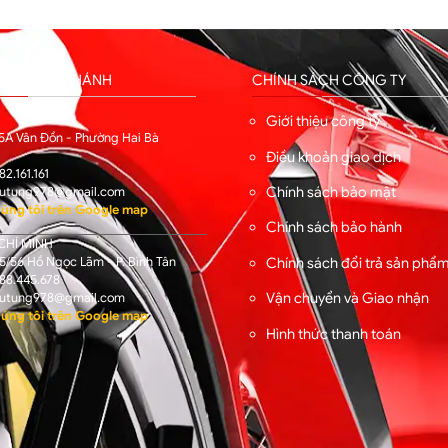
HỐNG CHI NHÁNH
CHÍNH SÁCH CÔNG TY
I
Giới thiệu công ty
5A Vân Đồn - Phường Hai Bà
Điều khoản giao dịch
82.161.161
Chính sách bảo mật
utung978@gmail.com
úng tôi trên Google map
Chính sách bảo hành
CHÍ MINH
/56 Hồ Ngọc Lãm - P. Bình Tân
Chính sách đổi trả sản phẩ
88.445.678
Vận chuyển và Giao nhận
utung978@gmail.com
úng tôi trên Google map
Hình thức thanh toán