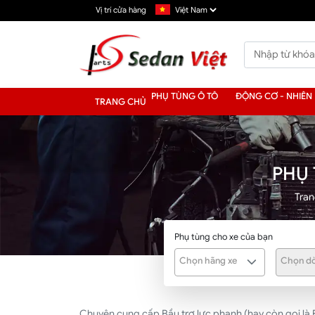
Vị trí cửa hàng
PHỤ TÙNG Ô TÔ
ĐỘNG CƠ - NHIÊN 
TRANG CHỦ
PHỤ
Tran
Phụ tùng cho xe của bạn
Chọn hãng xe
Chọn dò
Chuyên cung cấp Bầu trợ lực phanh (hay còn gọi là 