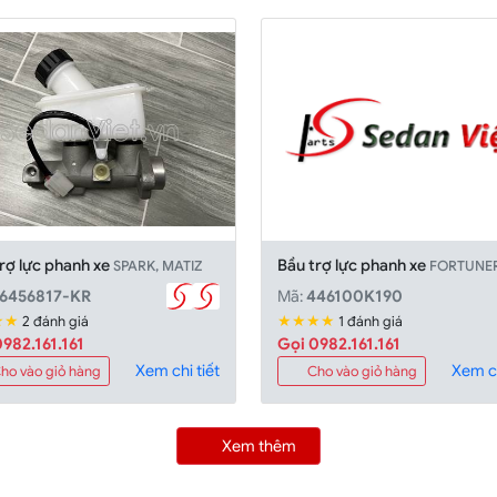
rợ lực phanh xe
Bầu trợ lực phanh xe
SPARK, MATIZ
FORTUNE
6456817-KR
Mã:
446100K190
★★
★★★★
2 đánh giá
1 đánh giá
982.161.161
Gọi 0982.161.161
Xem chi tiết
Xem ch
ho vào giỏ hàng
Cho vào giỏ hàng
Xem thêm