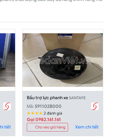
Bầu trợ lực phanh xe
SANTAFE
Mã:
591102B000
★★★★
2 đánh giá
Gọi 0982.161.161
i tiết
Xem chi tiết
Cho vào giỏ hàng