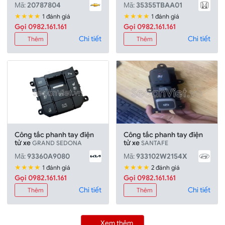
Mã:
20787804
Mã:
35355TBAA01
★★★★
★★★★
1 đánh giá
1 đánh giá
Gọi 0982.161.161
Gọi 0982.161.161
Chi tiết
Chi tiết
Thêm
Thêm
Công tắc phanh tay điện
Công tắc phanh tay điện
tử xe
tử xe
GRAND SEDONA
SANTAFE
Mã:
93360A9080
Mã:
933102W2154X
★★★★
★★★★
1 đánh giá
2 đánh giá
Gọi 0982.161.161
Gọi 0982.161.161
Chi tiết
Chi tiết
Thêm
Thêm
Xem thêm