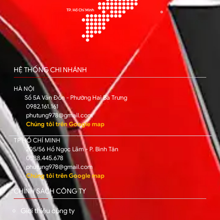
HỆ THỐNG CHI NHÁNH
HÀ NỘI
Số 5A Vân Đồn - Phường Hai Bà Trưng
0982.161.161
phutung978@gmail.com
Chúng tôi trên Google map
TP HỒ CHÍ MINH
205/56 Hồ Ngọc Lãm - P. Bình Tân
0588.445.678
phutung978@gmail.com
Chúng tôi trên Google map
CHÍNH SÁCH CÔNG TY
Giới thiệu công ty