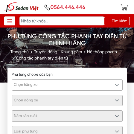
0564.446.446
Tìm kiếm
PHỤ TÙNG CÔNG TẮC PHANH TAY ĐIỆN TỬ
CHÍNH HÃNG
Trang chủ
Truyền động - Khung gầm
Hệ thống phanh
Công tắc phanh tay điện tử
Phụ tùng cho xe của bạn
Chọn hãng xe
Chọn dòng xe
Năm sản xuất
Loại phụ tùng