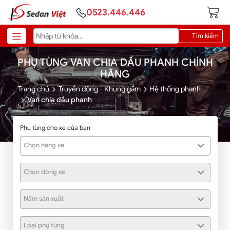
0523.446.446
Tìm kiếm
PHỤ TÙNG VAN CHIA DẦU PHANH CHÍNH
HÃNG
Trang chủ
Truyền động - Khung gầm
Hệ thống phanh
Van chia dầu phanh
Phụ tùng cho xe của bạn
Chọn hãng xe
Chọn dòng xe
Năm sản xuất
Loại phụ tùng