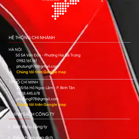
HỆ THỐNG CHI NHÁNH
HÀ NỘI
Số 5A Vân Đồn - Phường Hai Bà Trưng
0982.161.161
phutung978@gmail.com
Chúng tôi trên Google map
TP HỒ CHÍ MINH
205/56 Hồ Ngọc Lãm - P. Bình Tân
0588.445.678
phutung978@gmail.com
Chúng tôi trên Google map
CHÍNH SÁCH CÔNG TY
Giới thiệu công ty
Điều khoản giao dịch