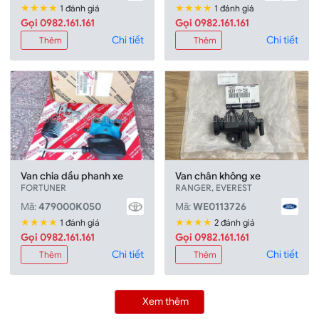
★★★★
★★★★
1 đánh giá
1 đánh giá
Gọi 0982.161.161
Gọi 0982.161.161
Chi tiết
Chi tiết
Thêm
Thêm
Van chia dầu phanh xe
Van chân không xe
FORTUNER
RANGER, EVEREST
Mã:
479000K050
Mã:
WE0113726
★★★★
★★★★
1 đánh giá
2 đánh giá
Gọi 0982.161.161
Gọi 0982.161.161
Chi tiết
Chi tiết
Thêm
Thêm
Xem thêm