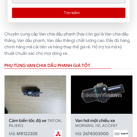
Tìm kiếm
Chuyên cung cấp Van chia dầu phanh (hay còn gọi là Van chia dầu
thắng, Van dầu phanh, Van dầu thắng) chất lượng cao. Đầy đủ hàng
chính hãng mã cải tiến và hàng thay thế giá rẻ. Hỗ trợ tra mã kỹ
thuật chuẩn xác cho mọi dòng xe.
PHỤ TÙNG VAN CHIA DẦU PHANH GIÁ TỐT
Cảm biến tốc độ xe
Van hơi một chiều xe
TRITON,
PAJERO
MORNING, I10, ACCENT
Mã:
MR122305
Mã:
2674003000