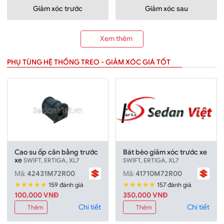
Giảm xóc trước
Giảm xóc sau
Xem thêm
PHỤ TÙNG HỆ THỐNG TREO - GIẢM XÓC GIÁ TỐT
Cao su ốp cân bằng trước
Bát bèo giảm xóc trước xe
xe
SWIFT, ERTIGA, XL7
SWIFT, ERTIGA, XL7
Mã:
42431M72R00
Mã:
41710M72R00
★★★★★
★★★★★
159 đánh giá
157 đánh giá
100,000 VNĐ
350,000 VNĐ
Chi tiết
Chi tiết
Thêm
Thêm