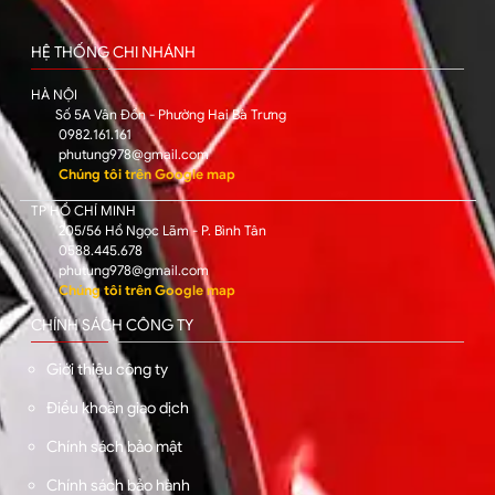
HỆ THỐNG CHI NHÁNH
HÀ NỘI
Số 5A Vân Đồn - Phường Hai Bà Trưng
0982.161.161
phutung978@gmail.com
Chúng tôi trên Google map
TP HỒ CHÍ MINH
205/56 Hồ Ngọc Lãm - P. Bình Tân
0588.445.678
phutung978@gmail.com
Chúng tôi trên Google map
CHÍNH SÁCH CÔNG TY
Giới thiệu công ty
Điều khoản giao dịch
Chính sách bảo mật
Chính sách bảo hành