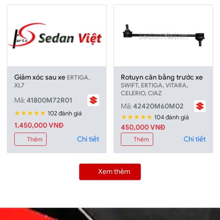
Giảm xóc sau xe
Rotuyn cân bằng trước xe
ERTIGA,
XL7
SWIFT, ERTIGA, VITARA,
CELERIO, CIAZ
Mã:
41800M72R01
Mã:
42420M60M02
★★★★★
102 đánh giá
★★★★★
104 đánh giá
1,450,000 VNĐ
450,000 VNĐ
Chi tiết
Chi tiết
Thêm
Thêm
Xem thêm