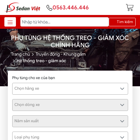
0563.446.446
Tìm kiếm
PHỤ TÙNG HỆ THỐNG TREO - GIẢM XÓC
CHÍNH HÃNG
Trang chủ
Truyền động - Khung gầm
Hệ thống treo - giảm xóc
Phụ tùng cho xe của bạn
Chọn hãng xe
Chọn dòng xe
Năm sản xuất
Loại phụ tùng