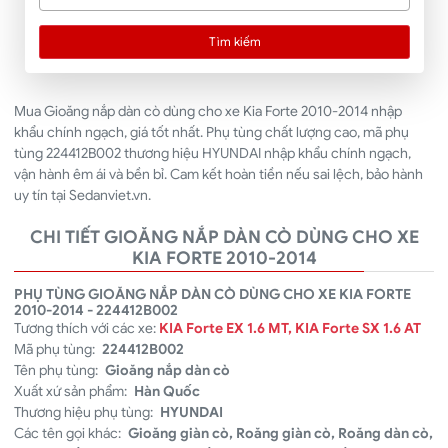
Tìm kiếm
Mua Gioăng nắp dàn cò dùng cho xe Kia Forte 2010-2014 nhập
khẩu chính ngạch, giá tốt nhất. Phụ tùng chất lượng cao, mã phụ
tùng 224412B002 thương hiệu HYUNDAI nhập khẩu chính ngạch,
vận hành êm ái và bền bỉ. Cam kết hoàn tiền nếu sai lệch, bảo hành
uy tín tại Sedanviet.vn.
CHI TIẾT GIOĂNG NẮP DÀN CÒ DÙNG CHO XE
KIA FORTE 2010-2014
PHỤ TÙNG GIOĂNG NẮP DÀN CÒ DÙNG CHO XE KIA FORTE
2010-2014 - 224412B002
Tương thích với các xe:
KIA Forte EX 1.6 MT, KIA Forte SX 1.6 AT
Mã phụ tùng:
224412B002
Tên phụ tùng:
Gioăng nắp dàn cò
Xuất xứ sản phẩm:
Hàn Quốc
Thương hiệu phụ tùng:
HYUNDAI
Các tên gọi khác:
Gioăng giàn cò, Roăng giàn cò, Roăng dàn cò,