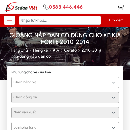
0583.446.446
Tìm kiếm
GIOĂNG NẮP DÀN CÒ DÙNG CHO XE KIA
FORTE 2010-2014
Trang chủ
Hãng xe
KIA
Cerato
2010-2014
Gioăng nắp dàn cò
Phụ tùng cho xe của bạn
Chọn hãng xe
Chọn dòng xe
Năm sản xuất
Loại phụ tùng