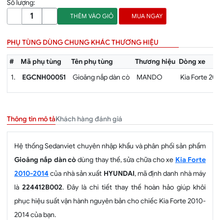
Số lượng:
THÊM VÀO GIỎ
MUA NGAY
PHỤ TÙNG DÙNG CHUNG KHÁC THƯƠNG HIỆU
#
Mã phụ tùng
Tên phụ tùng
Thương hiệu
Dòng xe
1.
EGCNH00051
Gioăng nắp dàn cò
MANDO
Kia Forte 20
Khách hàng đánh giá
Thông tin mô tả
Hệ thống Sedanviet chuyên nhập khẩu và phân phối sản phẩm
Gioăng nắp dàn cò
dùng thay thế, sửa chữa cho xe
Kia Forte
2010-2014
của nhà sản xuất
HYUNDAI
, mã định danh nhà máy
là
224412B002
. Đây là chi tiết thay thế hoàn hảo giúp khôi
phục hiệu suất vận hành nguyên bản cho chiếc Kia Forte 2010-
2014 của bạn.