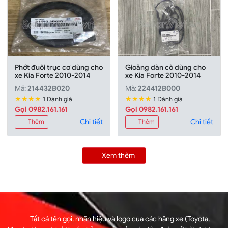
Phớt đuôi trục cơ dùng cho
Gioăng dàn cò dùng cho
xe Kia Forte 2010-2014
xe Kia Forte 2010-2014
Mã:
214432B020
Mã:
224412B000
★★★★
★★★★
1 Đánh giá
1 Đánh giá
Gọi 0982.161.161
Gọi 0982.161.161
Chi tiết
Chi tiết
Thêm
Thêm
Xem thêm
Tất cả tên gọi, nhãn hiệu và logo của các hãng xe (Toyota,