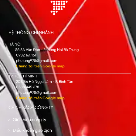
HỆ THỐNG CHI NHÁNH
HÀ NỘI
Số 5A Vân Đồn - Phường Hai Bà Trưng
0982.161.161
phutung978@gmail.com
Chúng tôi trên Google map
TP HỒ CHÍ MINH
205/56 Hồ Ngọc Lãm - P. Bình Tân
0588.445.678
phutung978@gmail.com
Chúng tôi trên Google map
CHÍNH SÁCH CÔNG TY
Giới thiệu công ty
Điều khoản giao dịch