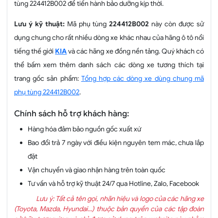
tùng 224412B002 để tiến hành bảo dưỡng kịp thời.
Lưu ý kỹ thuật:
Mã phụ tùng
224412B002
này còn được sử
dụng chung cho rất nhiều dòng xe khác nhau của hãng ô tô nổi
tiếng thế giới
KIA
và các hãng xe đồng nền tảng. Quý khách có
thể bấm xem thêm danh sách các dòng xe tương thích tại
trang gốc sản phẩm:
Tổng hợp các dòng xe dùng chung mã
phụ tùng 224412B002
.
Chính sách hỗ trợ khách hàng:
Hàng hóa đảm bảo nguồn gốc xuất xứ
Bao đổi trả 7 ngày với điều kiện nguyên tem mác, chưa lắp
đặt
Vận chuyển và giao nhận hàng trên toàn quốc
Tư vấn và hỗ trợ kỹ thuật 24/7 qua Hotline, Zalo, Facebook
Lưu ý: Tất cả tên gọi, nhãn hiệu và logo của các hãng xe
(Toyota, Mazda, Hyundai...) thuộc bản quyền của các tập đoàn