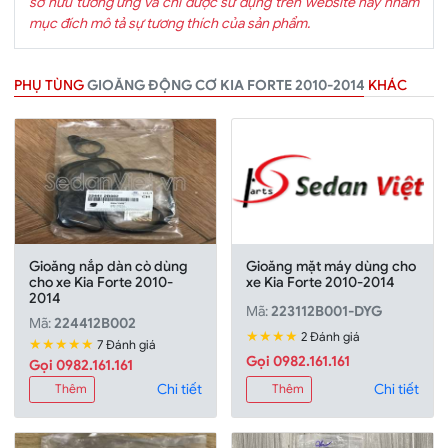
sở hữu tương ứng và chỉ được sử dụng trên website này nhằm
mục đích mô tả sự tương thích của sản phẩm.
PHỤ TÙNG
GIOĂNG ĐỘNG CƠ KIA FORTE 2010-2014
KHÁC
Gioăng nắp dàn cò dùng
Gioăng mặt máy dùng cho
cho xe Kia Forte 2010-
xe Kia Forte 2010-2014
2014
Mã:
223112B001-DYG
Mã:
224412B002
★★★★
2 Đánh giá
★★★★★
7 Đánh giá
Gọi 0982.161.161
Gọi 0982.161.161
Chi tiết
Chi tiết
Thêm
Thêm