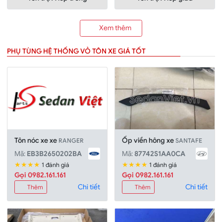
Xem thêm
PHỤ TÙNG HỆ THỐNG VỎ TÔN XE GIÁ TỐT
Tôn nóc xe xe
Ốp viền hông xe
RANGER
SANTAFE
Mã:
EB3B2650202BA
Mã:
87742S1AA0CA
★★★★
★★★★
1 đánh giá
1 đánh giá
Gọi 0982.161.161
Gọi 0982.161.161
Chi tiết
Chi tiết
Thêm
Thêm