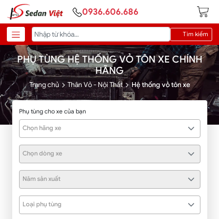
0936.606.686
Tìm kiếm
PHỤ TÙNG HỆ THỐNG VỎ TÔN XE CHÍNH
HÃNG
Trang chủ
Thân Vỏ - Nội Thất
Hệ thống vỏ tôn xe
Phụ tùng cho xe của bạn
Chọn hãng xe
Chọn dòng xe
Năm sản xuất
Loại phụ tùng