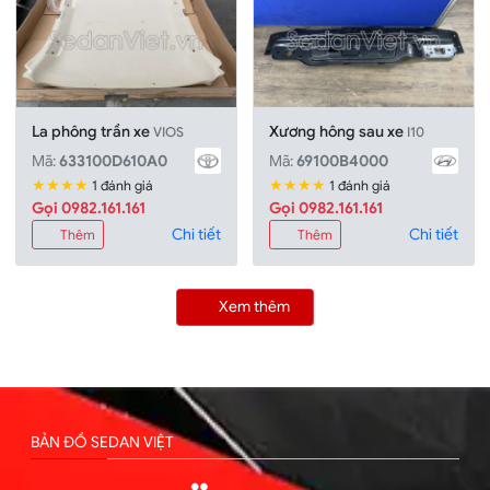
La phông trần xe
Xương hông sau xe
VIOS
I10
Mã:
633100D610A0
Mã:
69100B4000
★★★★
★★★★
1 đánh giá
1 đánh giá
Gọi 0982.161.161
Gọi 0982.161.161
Chi tiết
Chi tiết
Thêm
Thêm
Xem thêm
BẢN ĐỒ SEDAN VIỆT