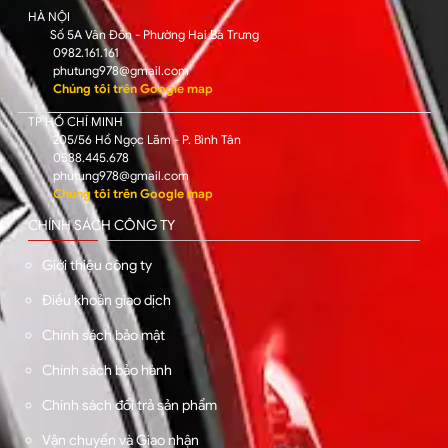
HÀ NỘI
Số 5A Vân Đồn - Phường Hai Bà Trưng
0982.161.161
phutung978@gmail.com
Chúng tôi trên Google map
TP HỒ CHÍ MINH
205/56 Hồ Ngọc Lãm - P. Bình Tân
0588.445.678
phutung978@gmail.com
Chúng tôi trên Google map
CHÍNH SÁCH CÔNG TY
Giới thiệu công ty
Điều khoản giao dịch
Chính sách bảo mật
Chính sách bảo hành
Chính sách đổi trả sản phẩm
Vận chuyển và Giao nhận